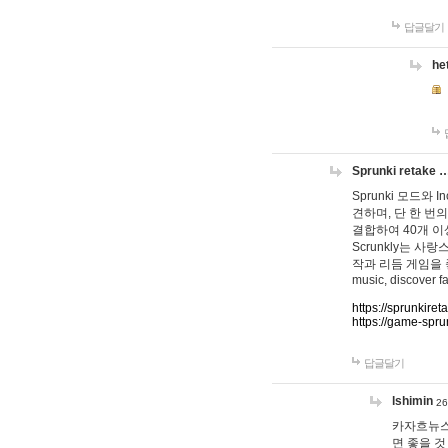
답글달기
he
Sprunki retake 
Sprunki 모드와
견하며, 단 한 번의
결합하여 40개 이
Scrunkly는 
작과 리듬 게임을 좋아하
music, discover fa
https://sprunkiret
https://game-spru
답글달기
lshimin
26
카자흐뉴스
면 좋을 것