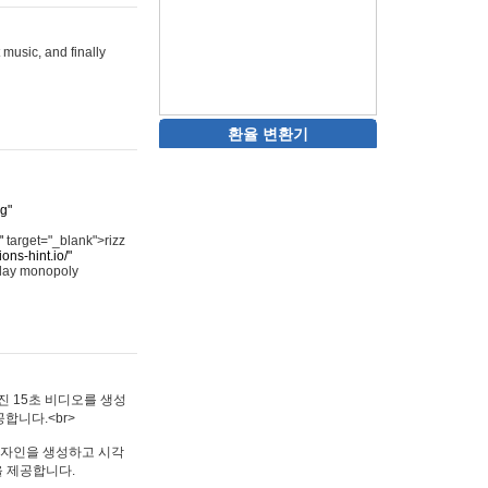
 music, and finally
환율 변환기
rg"
"
target="_blank">rizz
ons-hint.io/"
play monopoly
멋진 15초 비디오를 생성
합니다.<br>
타투 디자인을 생성하고 시각
을 제공합니다.