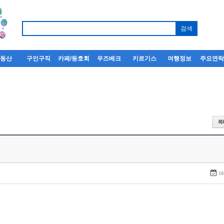
부동산
구인구직
카페/동호회
우즈베크
키르기스
여행정보
주요연
18