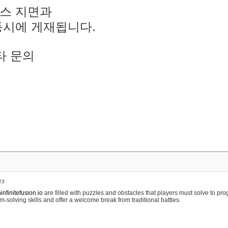
스 지면과
동시에 게재됩니다.
타 문의
23
nfinitefusion.io
are filled with puzzles and obstacles that players must solve to pr
m-solving skills and offer a welcome break from traditional battles.