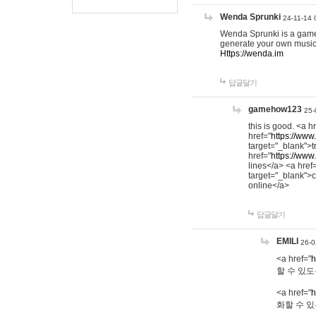
Wenda Sprunki
24-11-14 
Wenda Sprunki is a game t
generate your own music
Https://wenda.im
답글달기
gamehow123
25-
this is good. <a h
href="
https://www
target="_blank">t
href="
https://www
lines</a> <a href
target="_blank">c
online</a>
답글달기
EMILI
26-0
<a href="
h
할 수 있도
<a href="
h
화할 수 