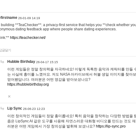
efirstname
26-01-09 14:19
m building **TeaChecker**: a privacy-first service that helps you **check whether y
onymous dating feedback app where people share dating experiences.
Link:**
https://teachecker.net/
답글달기
Hubble Birthday
26-04-17 15:15
이런 게임들은 정말 창의력을 자극하네요! 이렇게 독특한 음악과 캐릭터를 만들 
는 사실에 흥미를 느꼈어요. 저도 NASA 아카이브에서 허블 생일 이미지를 찾아
얻어봤답니다. 여러분은 어떤 영감을 받아보셨나요?
https://hubblebirthday.org
Lip Sync
26-06-23 12:23
이런 창의적인 게임들이 정말 흥미롭네요! 특히 음악을 창작하는 다양한 방법을 탐
즘은 LipSync AI 같은 도구를 사용해 자연스러운 대화형 비디오를 만드는 것도 
러분은 어떤 게임에서 가장 창의성을 발휘해 보셨나요?
https://lip-sync.pro