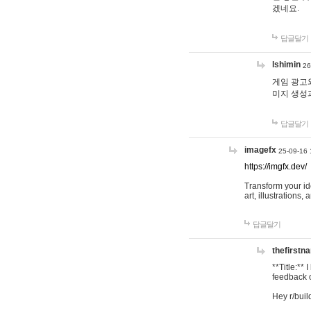
겠네요.
답글달기
lshimin
26
게임 광고와
미지 생성
답글달기
imagefx
25-09-16 
https://imgfx.dev/
Transform your id
art, illustrations
답글달기
thefirstn
**Title:**
feedback o
Hey r/buil