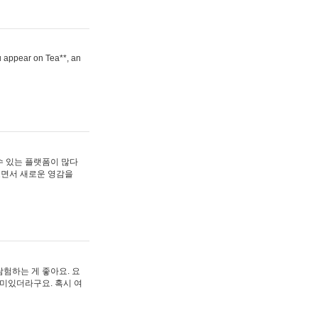
ou appear on Tea**, an
수 있는 플랫폼이 많다
보면서 새로운 영감을
험하는 게 좋아요. 요
재미있더라구요. 혹시 여