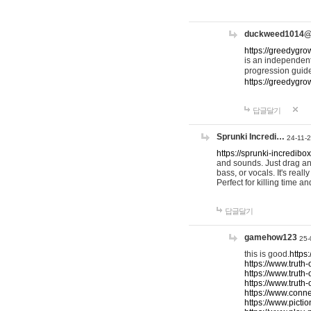
duckweed1014
https://greedygro
is an independent
progression guid
https://greedygr
답글달기
Sprunki Incredi…
24-11-
https://sprunki-incredibo
and sounds. Just drag an
bass, or vocals. It's rea
Perfect for killing time an
답글달기
gamehow123
25-
this is good.
https
https://www.truth-
https://www.truth-
https://www.truth
https://www.connec
https://www.pictio