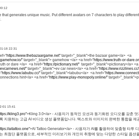
00:12
hat generates unique music. Put different avatars on 7 characters to play different
.
01-16 22:31
ref="
https://www.thebazaargame.net"
target="_blank">the bazaar game</a> <a
.gamehow.io/"
target="_blank"> gamehow </a> <a href="
https://www.truth-or-dare.o
ruth or dare </a> <a href="
https://pictionary.net/"
target="_blank">pictionary</a> <a
.evcarnews.net/"
target="_blank">ev car news</a> <a href="
https://www.rizzlines.cc/
="
https://www.labubu.cc/"
target="_blank">labubu</a> <a href="
https://www.connecti
onnections hint</a> <a href="
https://www.play-monopoly.online/"
target="_blank">
2-01 15:41
ttps://kling3.pro"
>Kling 3.0</a> - 사용자가 동적인 모션과 동기화된 오디오를 갖춘 
록 지원하는 고급 AI 비디오 생성 플랫폼입니다. 텍스트와 이미지의 완벽한 통합을 제공
ttps://aitattoo.one"
>AI Tattoo Generator</a> - 사용자가 AI를 활용하여 맞춤형 
있는 최첨단 플랫폼으로, 세부적인 미리보기와 개인의 취향에 맞는 다양한 스타일 옵션