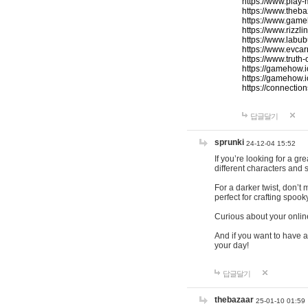
https://www.play-
https://www.theb
https://www.game
https://www.rizzli
https://www.labub
https://www.evcar
https://www.truth
https://gamehow.
https://gamehow.
https://connections
답글달기
sprunki
24-12-04 15:52
If you’re looking for a g
different characters and 
For a darker twist, don’t
perfect for crafting spoo
Curious about your onlin
And if you want to have a
your day!
답글달기
thebazaar
25-01-10 01:59