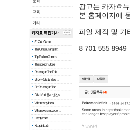
문화
광고는 카자흐뉴
교육
본 홈페이지에 
기타
파일 제작 및 기
카자흐 특집기사
more
51 Club Game
8 701 555 8949
The Unassuming Thr…
Top Platform Games…
The speed in Slope
Pokerogue: The Pok…
Snow Rider: Endles…
Re: Pokerogue: The…
댓글목록
949
Drive Mad: 물리 엔진이 …
When every fractio…
Pokemon Infinit…
24-08-14 17:
Some areas in
https://pokemoni
When every move ge…
challenges test players' proble
Empty room
Keep in touch
답글달기