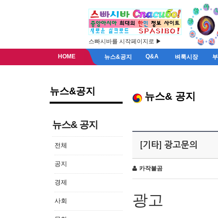
스빠시바를 시작페이지로 ▶
HOME
Q&A
뉴스&공지
벼룩시장
뉴스&공지
뉴스& 공지
뉴스& 공지
[기타] 광고문의
전체
공지
카작불곰
경제
광고
사회