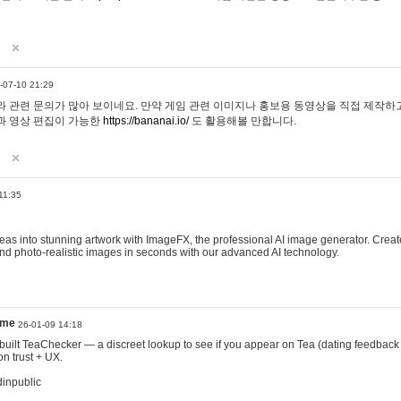
-07-10 21:29
 관련 문의가 많아 보이네요. 만약 게임 관련 이미지나 홍보용 동영상을 직접 제작하고 
과 영상 편집이 가능한
https://bananai.io/
도 활용해볼 만합니다.
11:35
eas into stunning artwork with ImageFX, the professional AI image generator. Create
, and photo-realistic images in seconds with our advanced AI technology.
ame
26-01-09 14:18
 I built TeaChecker — a discreet lookup to see if you appear on Tea (dating feedback
n trust + UX.
dinpublic