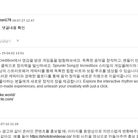
tun178
26-07-27 12:47
댓글내용 확인
답글달기
…
25-04-02 13:01
 Incredibox에서 영감을 받은 게임들을 탐험해보세요. 독특한 음악을 창작하고, 팬들이
 클릭으로 창의력을 발산하세요. Sprunki Song은 Incredibox 스타일의 게임플레이와 
상의 스트리트웨어 캐릭터를 통해 독특한 힙합 비트와 보컬 루프를 생성할 수 있습니다. 또한
사랑스러운 캐릭터와 경쾌한 멜로디를 통해 음악 창작을 새로운 차원으로 이끌어줍니다. 이
는 분들에게 새로운 창작의 장을 제공합니다. Explore the interactive rhythm world 
n-made experiences, and unleash your creativity with just a click.
ake.world/
nki.com/
-07-10 21:29
 광고와 같이 온라인 콘텐츠를 홍보할 때, 이미지를 동영상으로 자연스럽게 변환해주는
 같아요. 예를 들어
https://phototovideoai.co/
처럼 사진을 영상으로 만들어주면 홍보 효