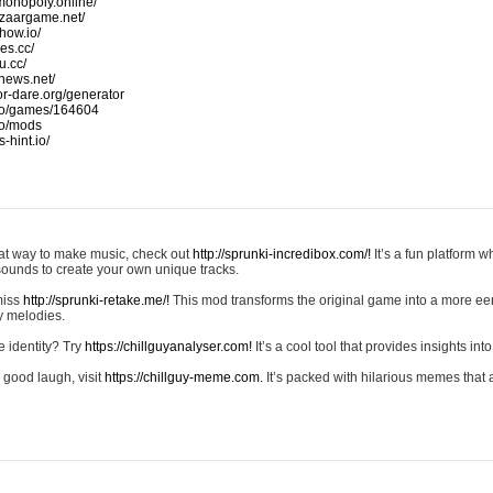
monopoly.online/
azaargame.net/
how.io/
nes.cc/
u.cc/
news.net/
-or-dare.org/generator
io/games/164604
io/mods
-hint.io/
reat way to make music, check out
http://sprunki-incredibox.com/!
It’s a fun platform 
sounds to create your own unique tracks.
 miss
http://sprunki-retake.me/!
This mod transforms the original game into a more ee
ky melodies.
e identity? Try
https://chillguyanalyser.com!
It’s a cool tool that provides insights into 
 good laugh, visit
https://chillguy-meme.com.
It’s packed with hilarious memes that 