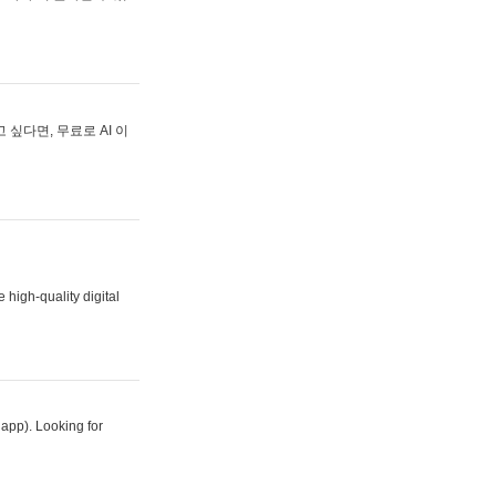
싶다면, 무료로 AI 이
 high-quality digital
 app). Looking for