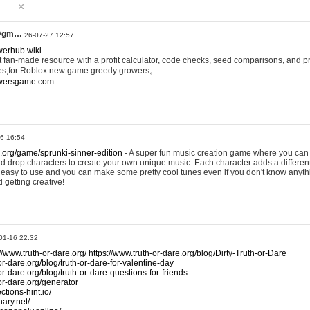
@gm…
26-07-27 12:57
werhub.wiki
 fan-made resource with a profit calculator, code checks, seed comparisons, and pr
es,for Roblox new game greedy growers。
owersgame.com
26 16:54
x.org/game/sprunki-sinner-edition
- A super fun music creation game where you can 
d drop characters to create your own unique music. Each character adds a differen
lly easy to use and you can make some pretty cool tunes even if you don't know anyt
d getting creative!
01-16 22:32
://www.truth-or-dare.org/
https://www.truth-or-dare.org/blog/Dirty-Truth-or-Dare
or-dare.org/blog/truth-or-dare-for-valentine-day
or-dare.org/blog/truth-or-dare-questions-for-friends
-or-dare.org/generator
tions-hint.io/
nary.net/