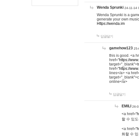
Wenda Sprunki
24-11-14 
Wenda Sprunki is a game t
generate your own music
Https://wenda.im
답글달기
gamehow123
25-
this is good. <a h
href="
https://www
target="_blank">t
href="
https://www
lines</a> <a href
target="_blank">c
online</a>
답글달기
EMILI
26-0
<a href="
h
할 수 있도
<a href="
h
화할 수 