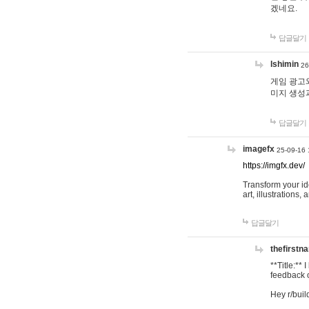
겠네요.
답글달기
lshimin
26
게임 광고와
미지 생성
답글달기
imagefx
25-09-16 
https://imgfx.dev/
Transform your id
art, illustrations
답글달기
thefirstn
**Title:**
feedback o
Hey r/buil