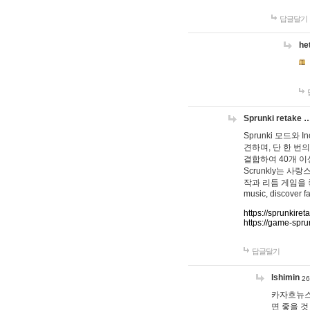
답글달기
he
Sprunki retake 
Sprunki 모드와
견하며, 단 한 번의
결합하여 40개 이
Scrunkly는 
작과 리듬 게임을 좋아하
music, discover fa
https://sprunkiret
https://game-spru
답글달기
lshimin
26
카자흐뉴스
면 좋을 것