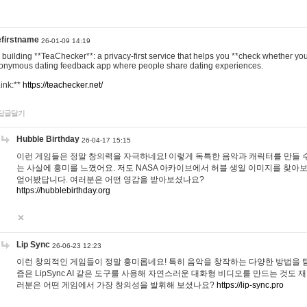
efirstname
26-01-09 14:19
m building **TeaChecker**: a privacy-first service that helps you **check whether y
onymous dating feedback app where people share dating experiences.
Link:**
https://teachecker.net/
답글달기
Hubble Birthday
26-04-17 15:15
이런 게임들은 정말 창의력을 자극하네요! 이렇게 독특한 음악과 캐릭터를 만들 
는 사실에 흥미를 느꼈어요. 저도 NASA 아카이브에서 허블 생일 이미지를 찾아
얻어봤답니다. 여러분은 어떤 영감을 받아보셨나요?
https://hubblebirthday.org
Lip Sync
26-06-23 12:23
이런 창의적인 게임들이 정말 흥미롭네요! 특히 음악을 창작하는 다양한 방법을 탐
즘은 LipSync AI 같은 도구를 사용해 자연스러운 대화형 비디오를 만드는 것도 
러분은 어떤 게임에서 가장 창의성을 발휘해 보셨나요?
https://lip-sync.pro