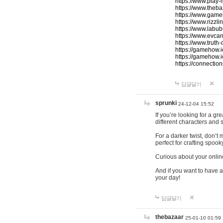
https://www.play-
https://www.theb
https://www.game
https://www.rizzli
https://www.labub
https://www.evcar
https://www.truth
https://gamehow.
https://gamehow.
https://connections
답글달기
sprunki
24-12-04 15:52
If you’re looking for a g
different characters and 
For a darker twist, don’t
perfect for crafting spoo
Curious about your onlin
And if you want to have a
your day!
답글달기
thebazaar
25-01-10 01:59