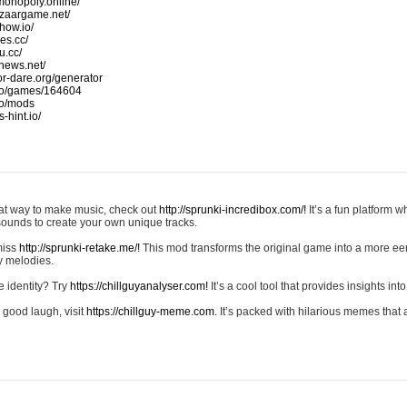
monopoly.online/
azaargame.net/
how.io/
nes.cc/
u.cc/
news.net/
-or-dare.org/generator
io/games/164604
io/mods
-hint.io/
reat way to make music, check out
http://sprunki-incredibox.com/!
It’s a fun platform 
sounds to create your own unique tracks.
 miss
http://sprunki-retake.me/!
This mod transforms the original game into a more ee
ky melodies.
e identity? Try
https://chillguyanalyser.com!
It’s a cool tool that provides insights into 
 good laugh, visit
https://chillguy-meme.com.
It’s packed with hilarious memes that 