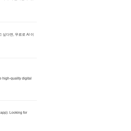
싶다면, 무료로 AI 이
 high-quality digital
 app). Looking for