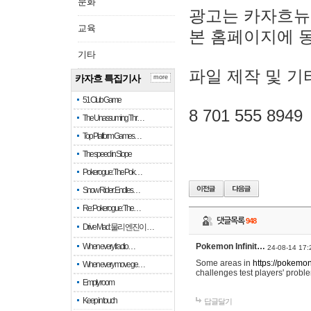
문화
광고는 카자흐뉴
교육
본 홈페이지에 
기타
파일 제작 및 기
카자흐 특집기사
more
51 Club Game
8 701 555 8949
The Unassuming Thr…
Top Platform Games…
The speed in Slope
Pokerogue: The Pok…
Snow Rider: Endles…
Re: Pokerogue: The…
댓글목록
948
Drive Mad: 물리 엔진이 …
When every fractio…
Pokemon Infinit…
24-08-14 17:
Some areas in
https://pokemoni
When every move ge…
challenges test players' proble
Empty room
Keep in touch
답글달기