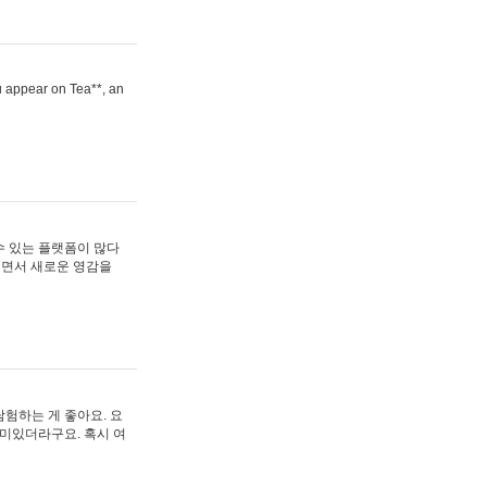
ou appear on Tea**, an
수 있는 플랫폼이 많다
보면서 새로운 영감을
험하는 게 좋아요. 요
재미있더라구요. 혹시 여