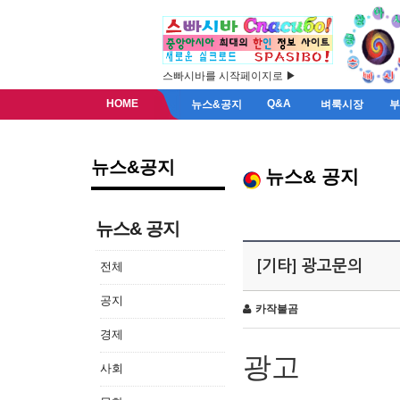
스빠시바를 시작페이지로 ▶
HOME
Q&A
뉴스&공지
벼룩시장
뉴스&공지
뉴스& 공지
뉴스& 공지
[기타] 광고문의
전체
공지
카작불곰
경제
광고
사회