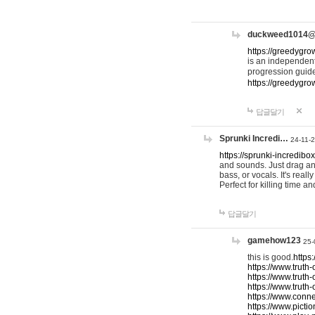
duckweed1014
https://greedygro
is an independent
progression guid
https://greedygr
답글달기
Sprunki Incredi…
24-11-
https://sprunki-incredibo
and sounds. Just drag an
bass, or vocals. It's rea
Perfect for killing time an
답글달기
gamehow123
25-
this is good.
https
https://www.truth-
https://www.truth-
https://www.truth
https://www.connec
https://www.pictio