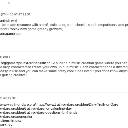
@gm…
26-07-27 12:57
werhub.wiki
 fan-made resource with a profit calculator, code checks, seed comparisons, and pr
es,for Roblox new game greedy growers。
owersgame.com
26 16:54
x.org/game/sprunki-sinner-edition
- A super fun music creation game where you can 
d drop characters to create your own unique music. Each character adds a differen
lly easy to use and you can make some pretty cool tunes even if you don't know anyt
d getting creative!
01-16 22:32
://www.truth-or-dare.org/
https://www.truth-or-dare.org/blog/Dirty-Truth-or-Dare
or-dare.org/blog/truth-or-dare-for-valentine-day
or-dare.org/blog/truth-or-dare-questions-for-friends
-or-dare.org/generator
tions-hint.io/
nary.net/