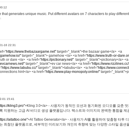
00:12
hat generates unique music. Put different avatars on 7 characters to play different
.
01-16 22:31
ref="
https://www.thebazaargame.net"
target="_blank">the bazaar game</a> <a
.gamehow.io/"
target="_blank"> gamehow </a> <a href="
https://www.truth-or-dare.o
ruth or dare </a> <a href="
https://pictionary.net/"
target="_blank">pictionary</a> <a
.evcarnews.net/"
target="_blank">ev car news</a> <a href="
https://www.rizzlines.cc/
="
https://www.labubu.cc/"
target="_blank">labubu</a> <a href="
https://www.connecti
onnections hint</a> <a href="
https://www.play-monopoly.online/"
target="_blank">
2-01 15:41
ttps://kling3.pro"
>Kling 3.0</a> - 사용자가 동적인 모션과 동기화된 오디오를 갖춘 
록 지원하는 고급 AI 비디오 생성 플랫폼입니다. 텍스트와 이미지의 완벽한 통합을 제공
ttps://aitattoo.one"
>AI Tattoo Generator</a> - 사용자가 AI를 활용하여 맞춤형 
있는 최첨단 플랫폼으로, 세부적인 미리보기와 개인의 취향에 맞는 다양한 스타일 옵션