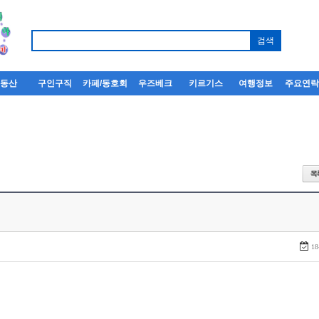
부동산
구인구직
카페/동호회
우즈베크
키르기스
여행정보
주요연
18