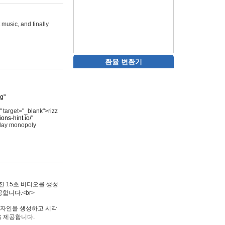
 music, and finally
환율 변환기
rg"
"
target="_blank">rizz
ons-hint.io/"
play monopoly
멋진 15초 비디오를 생성
합니다.<br>
타투 디자인을 생성하고 시각
을 제공합니다.