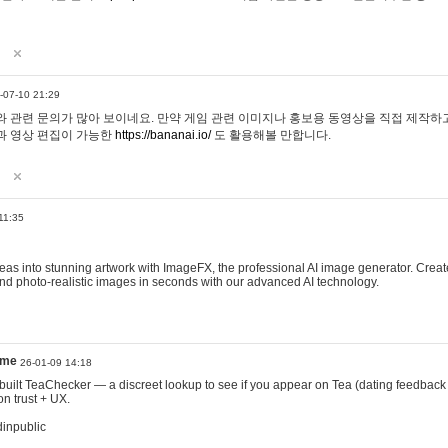
-07-10 21:29
 관련 문의가 많아 보이네요. 만약 게임 관련 이미지나 홍보용 동영상을 직접 제작하고 
과 영상 편집이 가능한
https://bananai.io/
도 활용해볼 만합니다.
11:35
eas into stunning artwork with ImageFX, the professional AI image generator. Create
, and photo-realistic images in seconds with our advanced AI technology.
ame
26-01-09 14:18
 I built TeaChecker — a discreet lookup to see if you appear on Tea (dating feedback
n trust + UX.
dinpublic