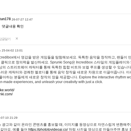
tun178
26-07-27 12:47
댓글내용 확인
답글달기
…
25-04-02 13:01
 Incredibox에서 영감을 받은 게임들을 탐험해보세요. 독특한 음악을 창작하고, 팬들이
 클릭으로 창의력을 발산하세요. Sprunki Song은 Incredibox 스타일의 게임플레이와 
상의 스트리트웨어 캐릭터를 통해 독특한 힙합 비트와 보컬 루프를 생성할 수 있습니다. 또한
사랑스러운 캐릭터와 경쾌한 멜로디를 통해 음악 창작을 새로운 차원으로 이끌어줍니다. 이
는 분들에게 새로운 창작의 장을 제공합니다. Explore the interactive rhythm world 
n-made experiences, and unleash your creativity with just a click.
ake.world/
nki.com/
-07-10 21:29
 광고와 같이 온라인 콘텐츠를 홍보할 때, 이미지를 동영상으로 자연스럽게 변환해주는
 같아요. 예를 들어
https://phototovideoai.co/
처럼 사진을 영상으로 만들어주면 홍보 효