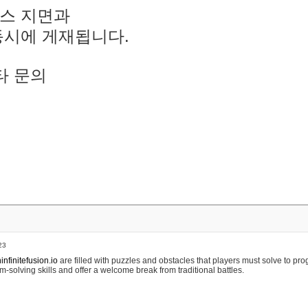
스 지면과
동시에 게재됩니다.
타 문의
23
nfinitefusion.io
are filled with puzzles and obstacles that players must solve to pr
m-solving skills and offer a welcome break from traditional battles.