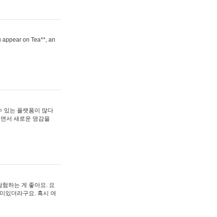
ou appear on Tea**, an
수 있는 플랫폼이 많다
보면서 새로운 영감을
험하는 게 좋아요. 요
재미있더라구요. 혹시 여