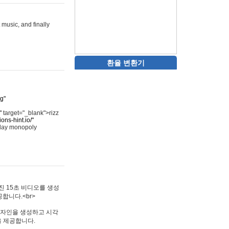
 music, and finally
환율 변환기
rg"
"
target="_blank">rizz
ons-hint.io/"
play monopoly
멋진 15초 비디오를 생성
합니다.<br>
타투 디자인을 생성하고 시각
을 제공합니다.