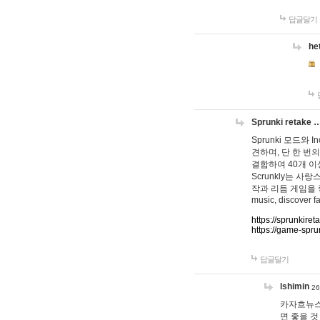
답글달기
he
Sprunki retake 
Sprunki 모드와
견하며, 단 한 번의
결합하여 40개 이
Scrunkly는 
작과 리듬 게임을 좋아하
music, discover fa
https://sprunkiret
https://game-spru
답글달기
lshimin
26
카자흐뉴스
면 좋을 것