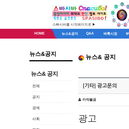
스빠시바를 시작페이지로 ▶
HOME
Q&A
뉴스&공지
벼룩시장
뉴스&공지
뉴스& 공지
뉴스& 공지
[기타] 광고문의
전체
공지
카작불곰
경제
광고
사회