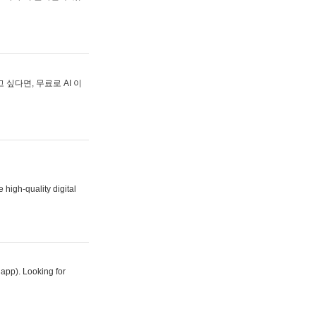
싶다면, 무료로 AI 이
 high-quality digital
 app). Looking for