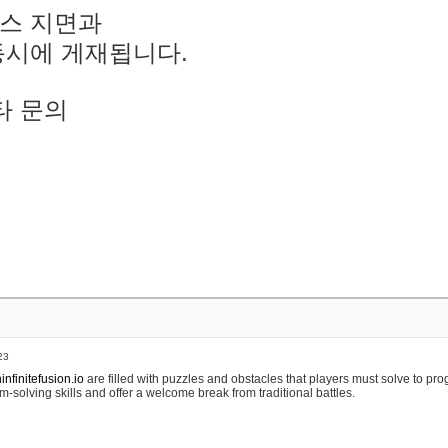
스 지면과
동시에 게재됩니다.
타 문의
23
nfinitefusion.io
are filled with puzzles and obstacles that players must solve to pr
m-solving skills and offer a welcome break from traditional battles.