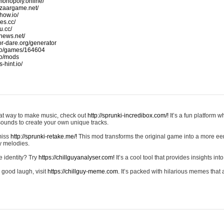
monopoly.online/
azaargame.net/
how.io/
nes.cc/
u.cc/
news.net/
-or-dare.org/generator
io/games/164604
io/mods
-hint.io/
reat way to make music, check out
http://sprunki-incredibox.com/!
It’s a fun platform 
sounds to create your own unique tracks.
 miss
http://sprunki-retake.me/!
This mod transforms the original game into a more ee
ky melodies.
e identity? Try
https://chillguyanalyser.com!
It’s a cool tool that provides insights into 
 good laugh, visit
https://chillguy-meme.com.
It’s packed with hilarious memes that 