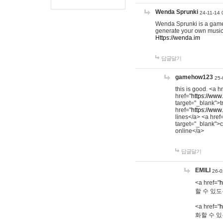
Wenda Sprunki
24-11-14 
Wenda Sprunki is a game t
generate your own music
Https://wenda.im
답글달기
gamehow123
25-
this is good. <a h
href="
https://www
target="_blank">t
href="
https://www
lines</a> <a href
target="_blank">c
online</a>
답글달기
EMILI
26-0
<a href="
h
할 수 있도
<a href="
h
화할 수 