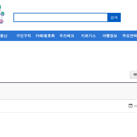
부동산
구인구직
카페/동호회
우즈베크
키르기스
여행정보
주요연
18