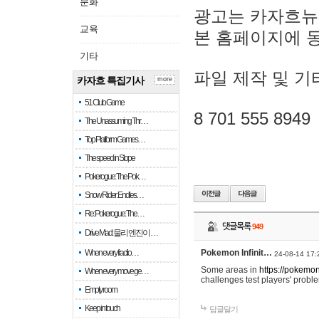
문화
광고는 카자흐뉴
교육
본 홈페이지에 
기타
파일 제작 및 기
카자흐 특집기사
more
51 Club Game
8 701 555 8949
The Unassuming Thr…
Top Platform Games…
The speed in Slope
Pokerogue: The Pok…
Snow Rider: Endles…
Re: Pokerogue: The…
댓글목록
949
Drive Mad: 물리 엔진이 …
When every fractio…
Pokemon Infinit…
24-08-14 17:
Some areas in
https://pokemoni
When every move ge…
challenges test players' proble
Empty room
Keep in touch
답글달기