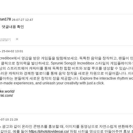
tun178
26-07-27 12:47
댓글내용 확인
답글달기
…
25-04-02 13:01
 Incredibox에서 영감을 받은 게임들을 탐험해보세요. 독특한 음악을 창작하고, 팬들이
 클릭으로 창의력을 발산하세요. Sprunki Song은 Incredibox 스타일의 게임플레이와 
상의 스트리트웨어 캐릭터를 통해 독특한 힙합 비트와 보컬 루프를 생성할 수 있습니다. 또한
사랑스러운 캐릭터와 경쾌한 멜로디를 통해 음악 창작을 새로운 차원으로 이끌어줍니다. 이
는 분들에게 새로운 창작의 장을 제공합니다. Explore the interactive rhythm world 
n-made experiences, and unleash your creativity with just a click.
ake.world/
nki.com/
-07-10 21:29
 광고와 같이 온라인 콘텐츠를 홍보할 때, 이미지를 동영상으로 자연스럽게 변환해주는
 같아요. 예를 들어
https://phototovideoai.co/
처럼 사진을 영상으로 만들어주면 홍보 효