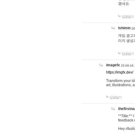
겠네요.
답글달기
lshimin
26
게임 광고와
미지 생성
답글달기
imagefx
25-09-16 
https://imgfx.dev/
Transform your id
art, illustrations
답글달기
thefirstn
**Title:**
feedback o
Hey r/buil