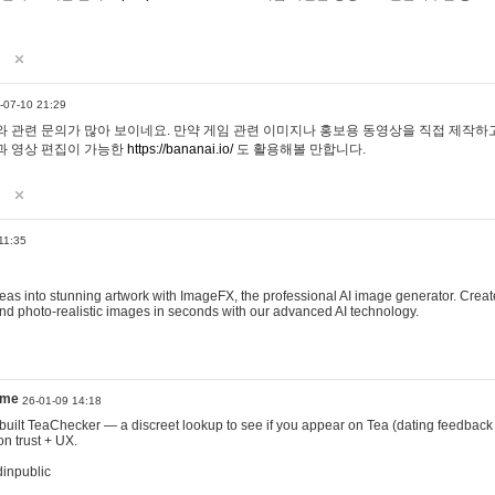
-07-10 21:29
 관련 문의가 많아 보이네요. 만약 게임 관련 이미지나 홍보용 동영상을 직접 제작하고 
과 영상 편집이 가능한
https://bananai.io/
도 활용해볼 만합니다.
11:35
eas into stunning artwork with ImageFX, the professional AI image generator. Create
, and photo-realistic images in seconds with our advanced AI technology.
ame
26-01-09 14:18
 I built TeaChecker — a discreet lookup to see if you appear on Tea (dating feedback
n trust + UX.
dinpublic