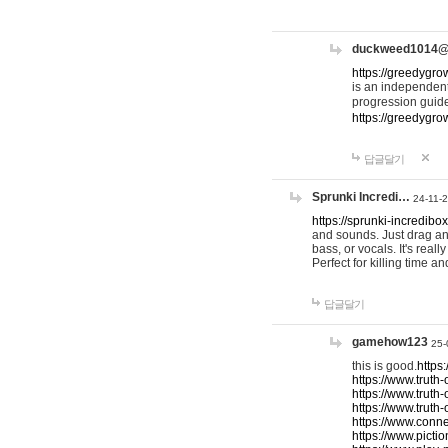
duckweed1014
https://greedygro
is an independent
progression guid
https://greedygr
답글달기
Sprunki Incredi…
24-11-
https://sprunki-incredibo
and sounds. Just drag an
bass, or vocals. It's rea
Perfect for killing time an
답글달기
gamehow123
25-
this is good.
https
https://www.truth-
https://www.truth-
https://www.truth
https://www.connec
https://www.pictio