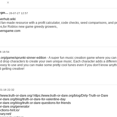
@gm…
26-07-27 12:57
werhub.wiki
 fan-made resource with a profit calculator, code checks, seed comparisons, and pr
es,for Roblox new game greedy growers。
owersgame.com
26 16:54
x.org/game/sprunki-sinner-edition
- A super fun music creation game where you can 
d drop characters to create your own unique music. Each character adds a differen
lly easy to use and you can make some pretty cool tunes even if you don't know anyt
d getting creative!
01-16 22:32
://www.truth-or-dare.org/
https://www.truth-or-dare.org/blog/Dirty-Truth-or-Dare
or-dare.org/blog/truth-or-dare-for-valentine-day
or-dare.org/blog/truth-or-dare-questions-for-friends
-or-dare.org/generator
tions-hint.io/
nary.net/