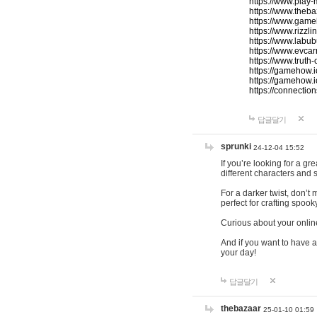
https://www.play-
https://www.theb
https://www.game
https://www.rizzli
https://www.labub
https://www.evcar
https://www.truth
https://gamehow.
https://gamehow.
https://connections
답글달기
sprunki
24-12-04 15:52
If you’re looking for a g
different characters and 
For a darker twist, don’t
perfect for crafting spoo
Curious about your onlin
And if you want to have a
your day!
답글달기
thebazaar
25-01-10 01:59