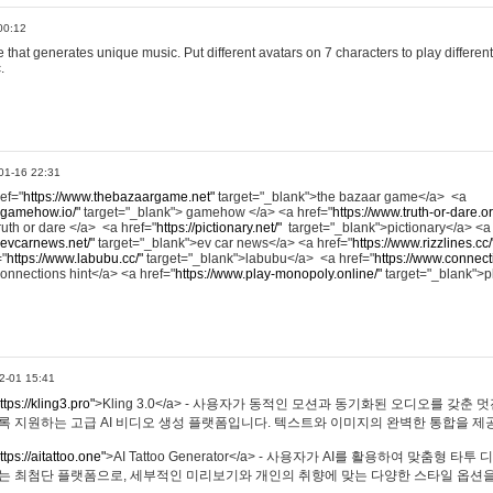
00:12
hat generates unique music. Put different avatars on 7 characters to play different
.
01-16 22:31
ref="
https://www.thebazaargame.net"
target="_blank">the bazaar game</a> <a
.gamehow.io/"
target="_blank"> gamehow </a> <a href="
https://www.truth-or-dare.o
ruth or dare </a> <a href="
https://pictionary.net/"
target="_blank">pictionary</a> <a
.evcarnews.net/"
target="_blank">ev car news</a> <a href="
https://www.rizzlines.cc/
="
https://www.labubu.cc/"
target="_blank">labubu</a> <a href="
https://www.connecti
onnections hint</a> <a href="
https://www.play-monopoly.online/"
target="_blank">
2-01 15:41
ttps://kling3.pro"
>Kling 3.0</a> - 사용자가 동적인 모션과 동기화된 오디오를 갖춘 
록 지원하는 고급 AI 비디오 생성 플랫폼입니다. 텍스트와 이미지의 완벽한 통합을 제공
ttps://aitattoo.one"
>AI Tattoo Generator</a> - 사용자가 AI를 활용하여 맞춤형 
있는 최첨단 플랫폼으로, 세부적인 미리보기와 개인의 취향에 맞는 다양한 스타일 옵션