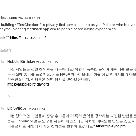
efirstname
26-01-09 14:19
m building **TeaChecker**: a privacy-first service that helps you **check whether y
onymous dating feedback app where people share dating experiences.
Link:**
https://teachecker.net/
답글달기
Hubble Birthday
26-04-17 15:15
이런 게임들은 정말 창의력을 자극하네요! 이렇게 독특한 음악과 캐릭터를 만들 
는 사실에 흥미를 느꼈어요. 저도 NASA 아카이브에서 허블 생일 이미지를 찾아
얻어봤답니다. 여러분은 어떤 영감을 받아보셨나요?
https://hubblebirthday.org
Lip Sync
26-06-23 12:23
이런 창의적인 게임들이 정말 흥미롭네요! 특히 음악을 창작하는 다양한 방법을 탐
즘은 LipSync AI 같은 도구를 사용해 자연스러운 대화형 비디오를 만드는 것도 
러분은 어떤 게임에서 가장 창의성을 발휘해 보셨나요?
https://lip-sync.pro