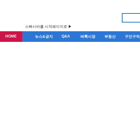
스빠시바를 시작페이지로 ▶
HOME
Q&A
뉴스&공지
벼룩시장
부동산
구인구직