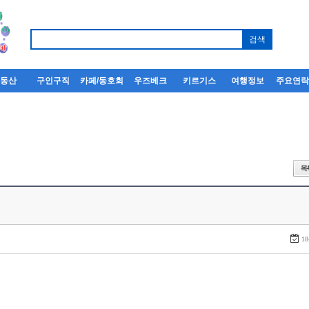
부동산
구인구직
카페/동호회
우즈베크
키르기스
여행정보
주요연
18