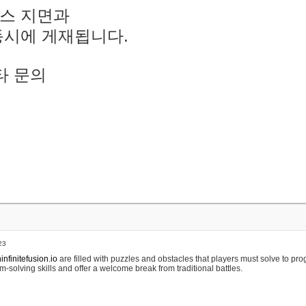
스 지면과
동시에 게재됩니다.
타 문의
23
nfinitefusion.io
are filled with puzzles and obstacles that players must solve to pr
m-solving skills and offer a welcome break from traditional battles.