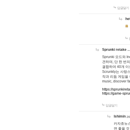
답글달기
he
Sprunki retake 
Sprunki 모드와
견하며, 단 한 번의
결합하여 40개 이
Scrunkly는 
작과 리듬 게임을 좋아하
music, discover fa
https://sprunkiret
https://game-spru
답글달기
lshimin
26
카자흐뉴스
면 좋을 것