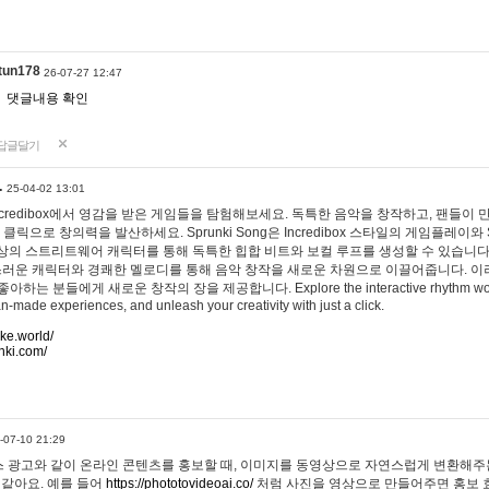
tun178
26-07-27 12:47
댓글내용 확인
답글달기
…
25-04-02 13:01
 Incredibox에서 영감을 받은 게임들을 탐험해보세요. 독특한 음악을 창작하고, 팬들이
 클릭으로 창의력을 발산하세요. Sprunki Song은 Incredibox 스타일의 게임플레이와 
상의 스트리트웨어 캐릭터를 통해 독특한 힙합 비트와 보컬 루프를 생성할 수 있습니다. 또한
사랑스러운 캐릭터와 경쾌한 멜로디를 통해 음악 창작을 새로운 차원으로 이끌어줍니다. 이
는 분들에게 새로운 창작의 장을 제공합니다. Explore the interactive rhythm world 
n-made experiences, and unleash your creativity with just a click.
ake.world/
nki.com/
-07-10 21:29
 광고와 같이 온라인 콘텐츠를 홍보할 때, 이미지를 동영상으로 자연스럽게 변환해주는
 같아요. 예를 들어
https://phototovideoai.co/
처럼 사진을 영상으로 만들어주면 홍보 효