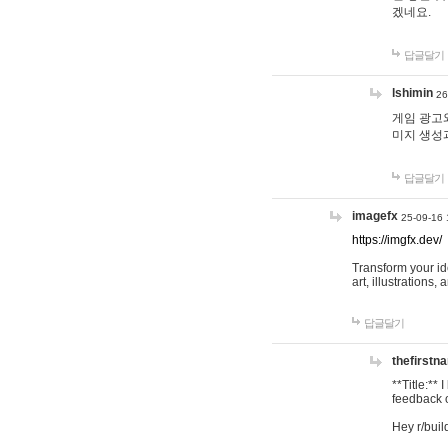
겠네요.
답글달기
lshimin
26
게임 광고와
미지 생성
답글달기
imagefx
25-09-16 
https://imgfx.dev/
Transform your id
art, illustrations
답글달기
thefirstn
**Title:**
feedback o
Hey r/buil