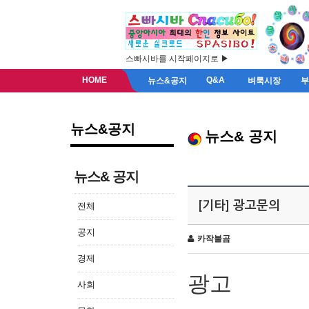
스빠시바를 시작페이지로 ▶
HOME
Q&A
뉴스&공지
벼룩시장
뉴스&공지
뉴스& 공지
뉴스& 공지
[기타] 광고문의
전체
공지
카작불곰
경제
광고
사회