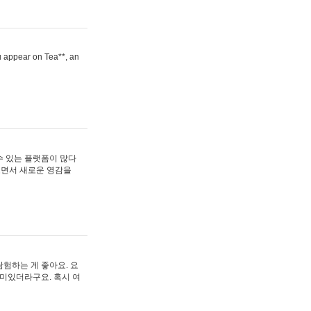
ou appear on Tea**, an
수 있는 플랫폼이 많다
보면서 새로운 영감을
험하는 게 좋아요. 요
재미있더라구요. 혹시 여