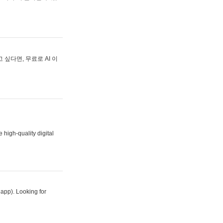
싶다면, 무료로 AI 이
 high-quality digital
 app). Looking for