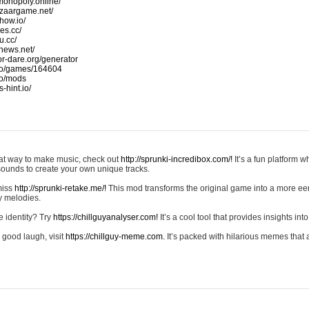
monopoly.online/
azaargame.net/
how.io/
nes.cc/
u.cc/
news.net/
-or-dare.org/generator
io/games/164604
io/mods
-hint.io/
reat way to make music, check out
http://sprunki-incredibox.com/!
It’s a fun platform 
sounds to create your own unique tracks.
 miss
http://sprunki-retake.me/!
This mod transforms the original game into a more ee
ky melodies.
e identity? Try
https://chillguyanalyser.com!
It’s a cool tool that provides insights into 
 good laugh, visit
https://chillguy-meme.com.
It’s packed with hilarious memes that 