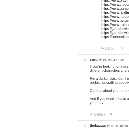
https://www.play-
https://www.theb
https://www.game
https://www.rizzli
https://www.labub
https://www.evcar
https://www.truth
https://gamehow.
https://gamehow.
https://connections
답글달기
sprunki
24-12-04 15:52
If you’re looking for a g
different characters and 
For a darker twist, don’t
perfect for crafting spoo
Curious about your onlin
And if you want to have a
your day!
답글달기
thebazaar
25-01-10 01:59