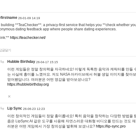
efirstname
26-01-09 14:19
m building **TeaChecker**: a privacy-first service that helps you **check whether y
onymous dating feedback app where people share dating experiences.
Link:**
https://teachecker.net/
답글달기
Hubble Birthday
26-04-17 15:15
이런 게임들은 정말 창의력을 자극하네요! 이렇게 독특한 음악과 캐릭터를 만들 
는 사실에 흥미를 느꼈어요. 저도 NASA 아카이브에서 허블 생일 이미지를 찾아
얻어봤답니다. 여러분은 어떤 영감을 받아보셨나요?
https://hubblebirthday.org
Lip Sync
26-06-23 12:23
이런 창의적인 게임들이 정말 흥미롭네요! 특히 음악을 창작하는 다양한 방법을 탐
즘은 LipSync AI 같은 도구를 사용해 자연스러운 대화형 비디오를 만드는 것도 
러분은 어떤 게임에서 가장 창의성을 발휘해 보셨나요?
https://lip-sync.pro