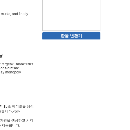
 music, and finally
환율 변환기
rg"
"
target="_blank">rizz
ons-hint.io/"
play monopoly
멋진 15초 비디오를 생성
합니다.<br>
타투 디자인을 생성하고 시각
을 제공합니다.