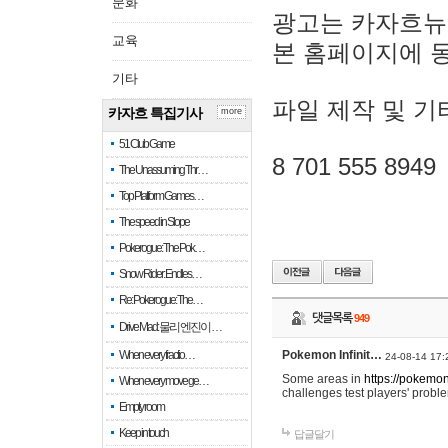
문화
광고는 카자흐뉴
교육
본 홈페이지에 
기타
파일 제작 및 기
카자흐 특집기사
more
51 Club Game
8 701 555 8949
The Unassuming Thr…
Top Platform Games…
The speed in Slope
Pokerogue: The Pok…
Snow Rider: Endles…
Re: Pokerogue: The…
댓글목록
949
Drive Mad: 물리 엔진이 …
When every fractio…
Pokemon Infinit…
24-08-14 17:
Some areas in
https://pokemoni
When every move ge…
challenges test players' proble
Empty room
Keep in touch
답글달기