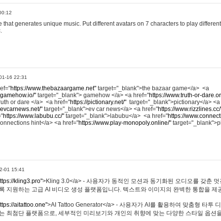
00:12
hat generates unique music. Put different avatars on 7 characters to play different
.
01-16 22:31
ref="
https://www.thebazaargame.net"
target="_blank">the bazaar game</a> <a
.gamehow.io/"
target="_blank"> gamehow </a> <a href="
https://www.truth-or-dare.o
ruth or dare </a> <a href="
https://pictionary.net/"
target="_blank">pictionary</a> <a
.evcarnews.net/"
target="_blank">ev car news</a> <a href="
https://www.rizzlines.cc/
="
https://www.labubu.cc/"
target="_blank">labubu</a> <a href="
https://www.connecti
onnections hint</a> <a href="
https://www.play-monopoly.online/"
target="_blank">
2-01 15:41
ttps://kling3.pro"
>Kling 3.0</a> - 사용자가 동적인 모션과 동기화된 오디오를 갖춘 
록 지원하는 고급 AI 비디오 생성 플랫폼입니다. 텍스트와 이미지의 완벽한 통합을 제공
ttps://aitattoo.one"
>AI Tattoo Generator</a> - 사용자가 AI를 활용하여 맞춤형 
있는 최첨단 플랫폼으로, 세부적인 미리보기와 개인의 취향에 맞는 다양한 스타일 옵션