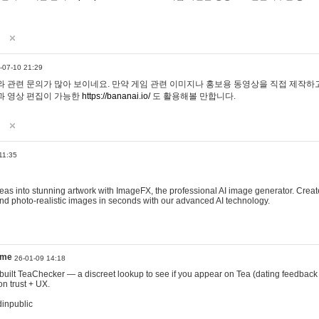
-07-10 21:29
 관련 문의가 많아 보이네요. 만약 게임 관련 이미지나 홍보용 동영상을 직접 제작하고 
과 영상 편집이 가능한
https://bananai.io/
도 활용해볼 만합니다.
11:35
eas into stunning artwork with ImageFX, the professional AI image generator. Create
, and photo-realistic images in seconds with our advanced AI technology.
ame
26-01-09 14:18
 I built TeaChecker — a discreet lookup to see if you appear on Tea (dating feedback
n trust + UX.
dinpublic