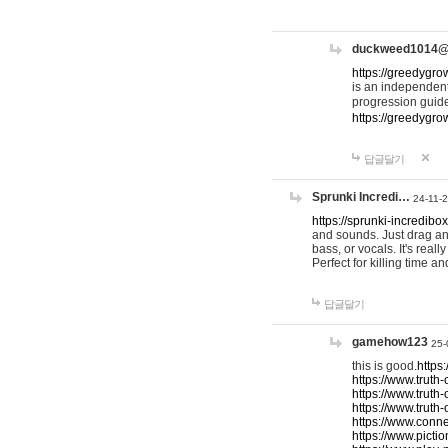
duckweed1014
https://greedygro
is an independent
progression guid
https://greedygr
답글달기
Sprunki Incredi…
24-11-
https://sprunki-incredibo
and sounds. Just drag an
bass, or vocals. It's rea
Perfect for killing time an
답글달기
gamehow123
25-
this is good.
https
https://www.truth-
https://www.truth-
https://www.truth
https://www.connec
https://www.pictio