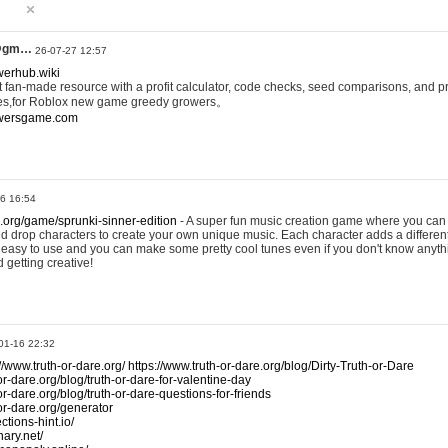
@gm…
26-07-27 12:57
werhub.wiki
 fan-made resource with a profit calculator, code checks, seed comparisons, and pr
es,for Roblox new game greedy growers。
owersgame.com
26 16:54
x.org/game/sprunki-sinner-edition
- A super fun music creation game where you can 
d drop characters to create your own unique music. Each character adds a differen
lly easy to use and you can make some pretty cool tunes even if you don't know anyt
d getting creative!
01-16 22:32
://www.truth-or-dare.org/
https://www.truth-or-dare.org/blog/Dirty-Truth-or-Dare
or-dare.org/blog/truth-or-dare-for-valentine-day
or-dare.org/blog/truth-or-dare-questions-for-friends
-or-dare.org/generator
tions-hint.io/
nary.net/