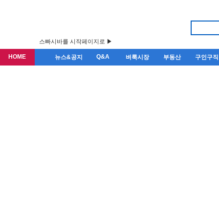
스빠시바를 시작페이지로 ▶
HOME
Q&A
뉴스&공지
벼룩시장
부동산
구인구직