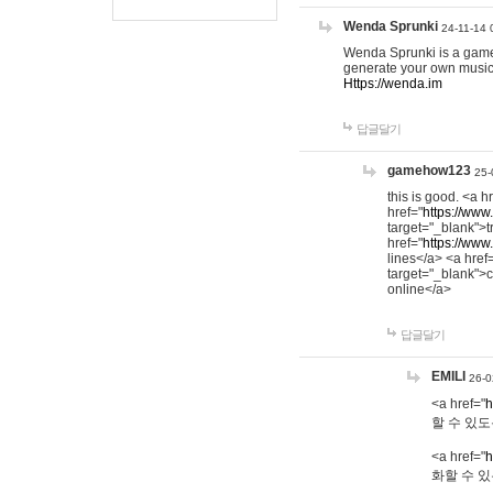
Wenda Sprunki
24-11-14 
Wenda Sprunki is a game t
generate your own music
Https://wenda.im
답글달기
gamehow123
25-
this is good. <a h
href="
https://www
target="_blank">t
href="
https://www
lines</a> <a href
target="_blank">c
online</a>
답글달기
EMILI
26-0
<a href="
h
할 수 있도
<a href="
h
화할 수 