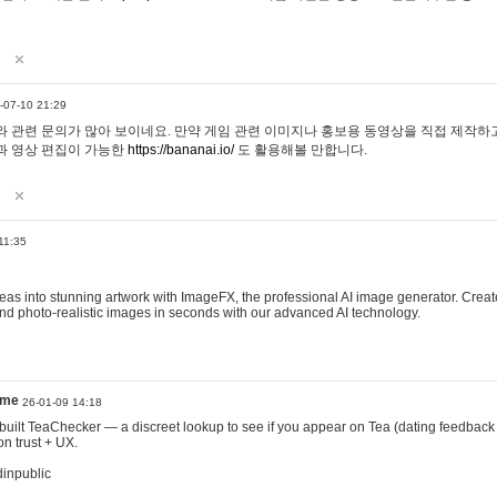
-07-10 21:29
 관련 문의가 많아 보이네요. 만약 게임 관련 이미지나 홍보용 동영상을 직접 제작하고 
과 영상 편집이 가능한
https://bananai.io/
도 활용해볼 만합니다.
11:35
eas into stunning artwork with ImageFX, the professional AI image generator. Create
, and photo-realistic images in seconds with our advanced AI technology.
ame
26-01-09 14:18
 I built TeaChecker — a discreet lookup to see if you appear on Tea (dating feedback
n trust + UX.
dinpublic