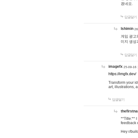
겠네요.
답글달기
lshimin
26
게임 광고와
미지 생성
답글달기
imagefx
25-09-16 
https://imgfx.dev/
Transform your id
art, illustrations
답글달기
thefirstn
**Title:**
feedback o
Hey r/buil