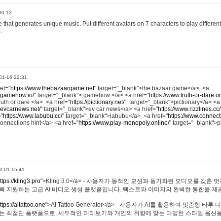
00:12
hat generates unique music. Put different avatars on 7 characters to play different
.
01-16 22:31
ref="
https://www.thebazaargame.net"
target="_blank">the bazaar game</a> <a
.gamehow.io/"
target="_blank"> gamehow </a> <a href="
https://www.truth-or-dare.o
ruth or dare </a> <a href="
https://pictionary.net/"
target="_blank">pictionary</a> <a
.evcarnews.net/"
target="_blank">ev car news</a> <a href="
https://www.rizzlines.cc/
="
https://www.labubu.cc/"
target="_blank">labubu</a> <a href="
https://www.connecti
onnections hint</a> <a href="
https://www.play-monopoly.online/"
target="_blank">
2-01 15:41
ttps://kling3.pro"
>Kling 3.0</a> - 사용자가 동적인 모션과 동기화된 오디오를 갖춘 
록 지원하는 고급 AI 비디오 생성 플랫폼입니다. 텍스트와 이미지의 완벽한 통합을 제공
ttps://aitattoo.one"
>AI Tattoo Generator</a> - 사용자가 AI를 활용하여 맞춤형 
있는 최첨단 플랫폼으로, 세부적인 미리보기와 개인의 취향에 맞는 다양한 스타일 옵션