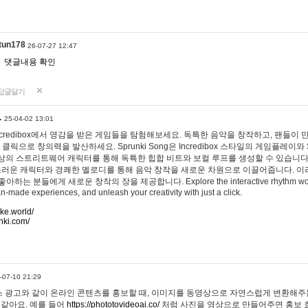
tun178
26-07-27 12:47
댓글내용 확인
답글달기
…
25-04-02 13:01
 Incredibox에서 영감을 받은 게임들을 탐험해보세요. 독특한 음악을 창작하고, 팬들이
 클릭으로 창의력을 발산하세요. Sprunki Song은 Incredibox 스타일의 게임플레이와 
상의 스트리트웨어 캐릭터를 통해 독특한 힙합 비트와 보컬 루프를 생성할 수 있습니다. 또한
사랑스러운 캐릭터와 경쾌한 멜로디를 통해 음악 창작을 새로운 차원으로 이끌어줍니다. 이
는 분들에게 새로운 창작의 장을 제공합니다. Explore the interactive rhythm world 
n-made experiences, and unleash your creativity with just a click.
ake.world/
nki.com/
-07-10 21:29
 광고와 같이 온라인 콘텐츠를 홍보할 때, 이미지를 동영상으로 자연스럽게 변환해주는
 같아요. 예를 들어
https://phototovideoai.co/
처럼 사진을 영상으로 만들어주면 홍보 효