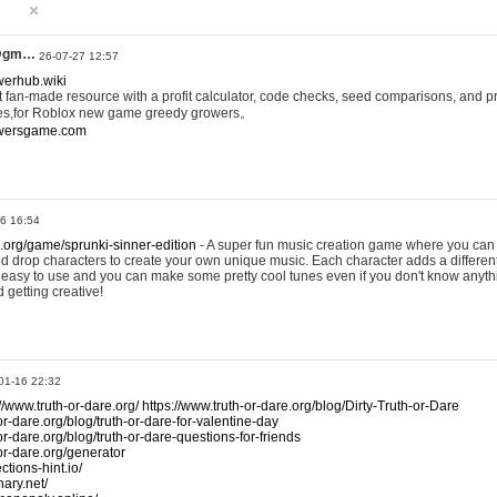
@gm…
26-07-27 12:57
werhub.wiki
 fan-made resource with a profit calculator, code checks, seed comparisons, and pr
es,for Roblox new game greedy growers。
owersgame.com
26 16:54
x.org/game/sprunki-sinner-edition
- A super fun music creation game where you can 
d drop characters to create your own unique music. Each character adds a differen
lly easy to use and you can make some pretty cool tunes even if you don't know anyt
d getting creative!
01-16 22:32
://www.truth-or-dare.org/
https://www.truth-or-dare.org/blog/Dirty-Truth-or-Dare
or-dare.org/blog/truth-or-dare-for-valentine-day
or-dare.org/blog/truth-or-dare-questions-for-friends
-or-dare.org/generator
tions-hint.io/
nary.net/