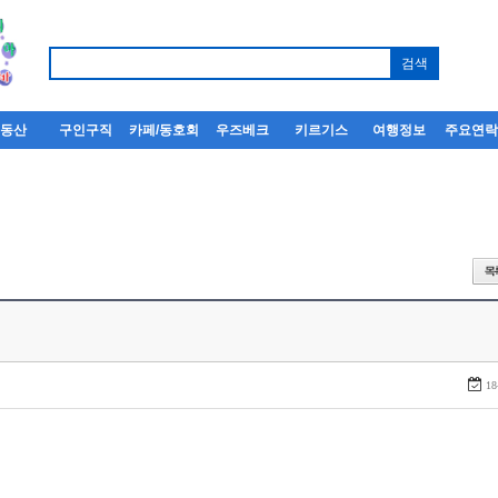
부동산
구인구직
카페/동호회
우즈베크
키르기스
여행정보
주요연
18