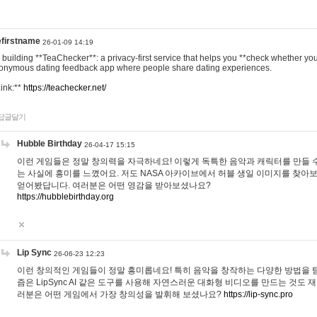
efirstname
26-01-09 14:19
m building **TeaChecker**: a privacy-first service that helps you **check whether y
onymous dating feedback app where people share dating experiences.
Link:**
https://teachecker.net/
답글달기
Hubble Birthday
26-04-17 15:15
이런 게임들은 정말 창의력을 자극하네요! 이렇게 독특한 음악과 캐릭터를 만들 
는 사실에 흥미를 느꼈어요. 저도 NASA 아카이브에서 허블 생일 이미지를 찾아
얻어봤답니다. 여러분은 어떤 영감을 받아보셨나요?
https://hubblebirthday.org
Lip Sync
26-06-23 12:23
이런 창의적인 게임들이 정말 흥미롭네요! 특히 음악을 창작하는 다양한 방법을 탐
즘은 LipSync AI 같은 도구를 사용해 자연스러운 대화형 비디오를 만드는 것도 
러분은 어떤 게임에서 가장 창의성을 발휘해 보셨나요?
https://lip-sync.pro