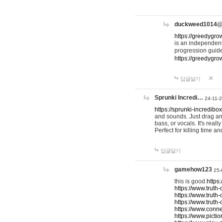
duckweed1014
https://greedygro
is an independent
progression guid
https://greedygr
답글달기
Sprunki Incredi…
24-11-
https://sprunki-incredibo
and sounds. Just drag an
bass, or vocals. It's rea
Perfect for killing time an
답글달기
gamehow123
25-
this is good.
https
https://www.truth-
https://www.truth-
https://www.truth
https://www.connec
https://www.pictio