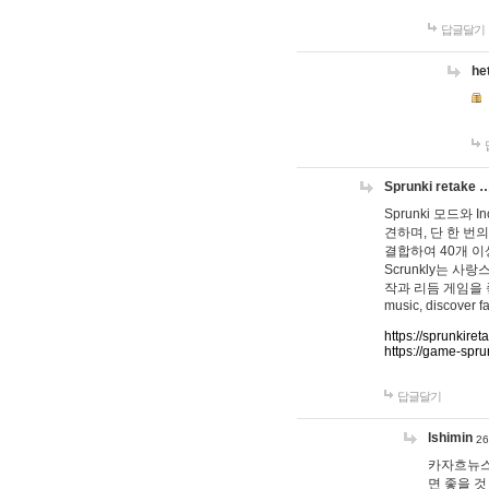
답글달기
he
Sprunki retake 
Sprunki 모드와
견하며, 단 한 번의
결합하여 40개 이
Scrunkly는 
작과 리듬 게임을 좋아하
music, discover fa
https://sprunkiret
https://game-spru
답글달기
lshimin
26
카자흐뉴스
면 좋을 것