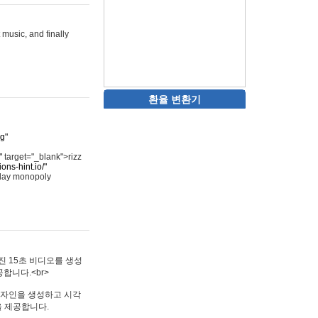
 music, and finally
환율 변환기
rg"
"
target="_blank">rizz
ons-hint.io/"
play monopoly
멋진 15초 비디오를 생성
합니다.<br>
타투 디자인을 생성하고 시각
을 제공합니다.