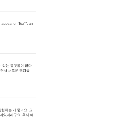
ou appear on Tea**, an
수 있는 플랫폼이 많다
보면서 새로운 영감을
험하는 게 좋아요. 요
재미있더라구요. 혹시 여