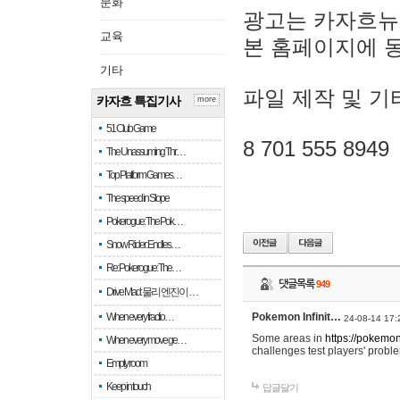
문화
광고는 카자흐뉴
교육
본 홈페이지에 
기타
파일 제작 및 기
카자흐 특집기사
more
51 Club Game
8 701 555 8949
The Unassuming Thr…
Top Platform Games…
The speed in Slope
Pokerogue: The Pok…
Snow Rider: Endles…
Re: Pokerogue: The…
댓글목록
949
Drive Mad: 물리 엔진이 …
When every fractio…
Pokemon Infinit…
24-08-14 17:
Some areas in
https://pokemoni
When every move ge…
challenges test players' proble
Empty room
Keep in touch
답글달기