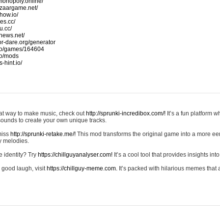
monopoly.online/
azaargame.net/
how.io/
nes.cc/
u.cc/
news.net/
-or-dare.org/generator
io/games/164604
io/mods
-hint.io/
reat way to make music, check out
http://sprunki-incredibox.com/!
It’s a fun platform 
sounds to create your own unique tracks.
 miss
http://sprunki-retake.me/!
This mod transforms the original game into a more ee
ky melodies.
e identity? Try
https://chillguyanalyser.com!
It’s a cool tool that provides insights into 
 good laugh, visit
https://chillguy-meme.com.
It’s packed with hilarious memes that 