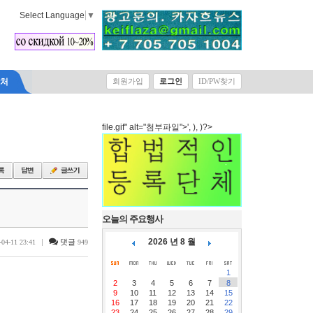
Select Language
▼
락처
회원가입
로그인
ID/PW찾기
file.gif" alt="첨부파일">', ), )?>
오늘의 주요행사
2026 년 8 월
|
댓글
-04-11 23:41
949
1
2
3
4
5
6
7
8
9
10
11
12
13
14
15
16
17
18
19
20
21
22
23
24
25
26
27
28
29