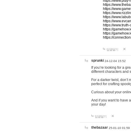
https://www.play-
https://www.theb
https://www.game
https://www.rizzli
https://www.labub
https://www.evcar
https://www.truth
https://gamehow.
https://gamehow.
https://connections
답글달기
sprunki
24-12-04 15:52
If you’re looking for a g
different characters and 
For a darker twist, don’t
perfect for crafting spoo
Curious about your onlin
And if you want to have a
your day!
답글달기
thebazaar
25-01-10 01:59