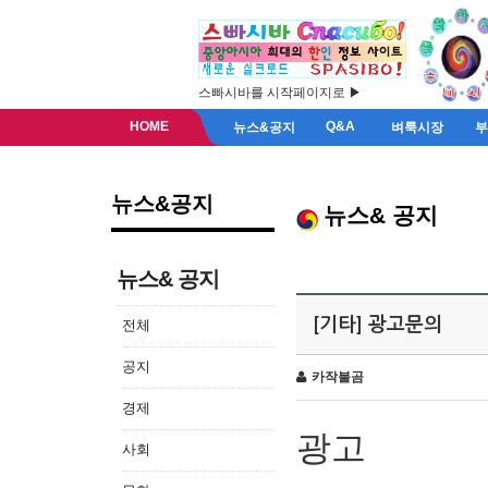
스빠시바를 시작페이지로 ▶
HOME
Q&A
뉴스&공지
벼룩시장
뉴스&공지
뉴스& 공지
뉴스& 공지
[기타] 광고문의
전체
공지
카작불곰
경제
광고
사회