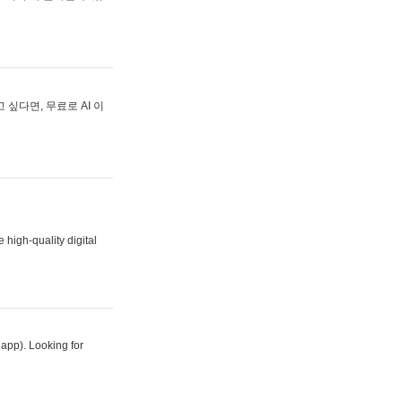
싶다면, 무료로 AI 이
 high-quality digital
 app). Looking for