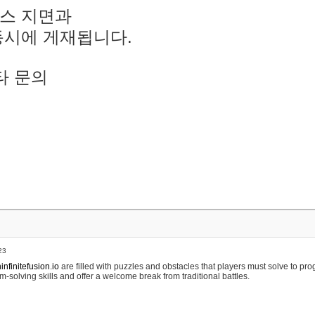
스 지면과
동시에 게재됩니다.
타 문의
23
nfinitefusion.io
are filled with puzzles and obstacles that players must solve to pr
m-solving skills and offer a welcome break from traditional battles.