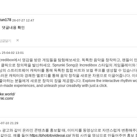
tun178
26-07-27 12:47
댓글내용 확인
답글달기
…
25-04-02 13:01
 Incredibox에서 영감을 받은 게임들을 탐험해보세요. 독특한 음악을 창작하고, 팬들이
 클릭으로 창의력을 발산하세요. Sprunki Song은 Incredibox 스타일의 게임플레이와 
상의 스트리트웨어 캐릭터를 통해 독특한 힙합 비트와 보컬 루프를 생성할 수 있습니다. 또한
사랑스러운 캐릭터와 경쾌한 멜로디를 통해 음악 창작을 새로운 차원으로 이끌어줍니다. 이
는 분들에게 새로운 창작의 장을 제공합니다. Explore the interactive rhythm world 
n-made experiences, and unleash your creativity with just a click.
ake.world/
nki.com/
-07-10 21:29
 광고와 같이 온라인 콘텐츠를 홍보할 때, 이미지를 동영상으로 자연스럽게 변환해주는
 같아요. 예를 들어
https://phototovideoai.co/
처럼 사진을 영상으로 만들어주면 홍보 효