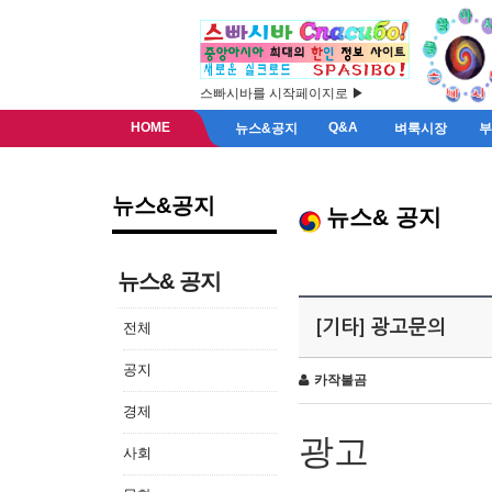
스빠시바를 시작페이지로 ▶
HOME
Q&A
뉴스&공지
벼룩시장
뉴스&공지
뉴스& 공지
뉴스& 공지
[기타] 광고문의
전체
공지
카작불곰
경제
광고
사회