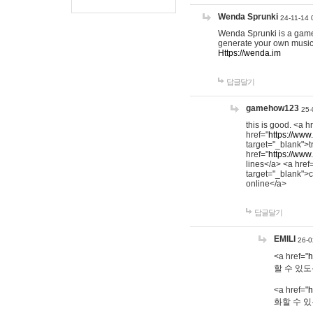
Wenda Sprunki
24-11-14 
Wenda Sprunki is a game t
generate your own music
Https://wenda.im
답글달기
gamehow123
25-
this is good. <a h
href="
https://www
target="_blank">t
href="
https://www
lines</a> <a href
target="_blank">c
online</a>
답글달기
EMILI
26-0
<a href="
h
할 수 있도
<a href="
h
화할 수 