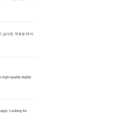
싶다면, 무료로 AI 이
 high-quality digital
 app). Looking for