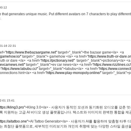
00:12
hat generates unique music. Put different avatars on 7 characters to play different
.
01-16 22:31
ref="
https://www.thebazaargame.net"
target="_blank">the bazaar game</a> <a
.gamehow.io/"
target="_blank"> gamehow </a> <a href="
https://www.truth-or-dare.o
ruth or dare </a> <a href="
https://pictionary.net/"
target="_blank">pictionary</a> <a
.evcarnews.net/"
target="_blank">ev car news</a> <a href="
https://www.rizzlines.cc/
="
https://www.labubu.cc/"
target="_blank">labubu</a> <a href="
https://www.connecti
onnections hint</a> <a href="
https://www.play-monopoly.online/"
target="_blank">
2-01 15:41
ttps://kling3.pro"
>Kling 3.0</a> - 사용자가 동적인 모션과 동기화된 오디오를 갖춘 
록 지원하는 고급 AI 비디오 생성 플랫폼입니다. 텍스트와 이미지의 완벽한 통합을 제공
ttps://aitattoo.one"
>AI Tattoo Generator</a> - 사용자가 AI를 활용하여 맞춤형 
있는 최첨단 플랫폼으로, 세부적인 미리보기와 개인의 취향에 맞는 다양한 스타일 옵션