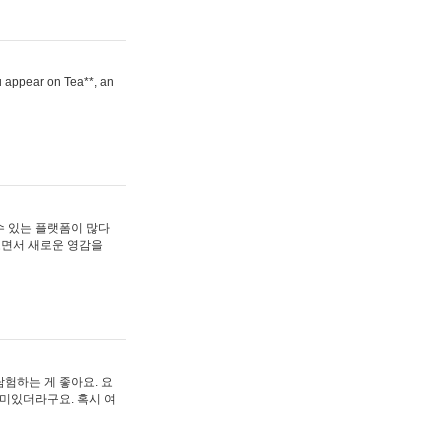
ou appear on Tea**, an
수 있는 플랫폼이 많다
보면서 새로운 영감을
험하는 게 좋아요. 요
재미있더라구요. 혹시 여