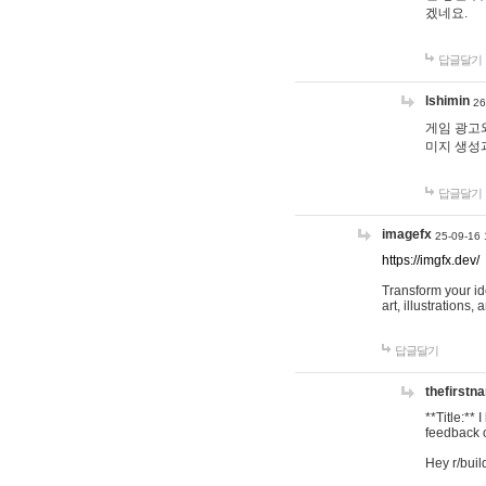
겠네요.
답글달기
lshimin
26
게임 광고와
미지 생성
답글달기
imagefx
25-09-16 
https://imgfx.dev/
Transform your id
art, illustrations
답글달기
thefirstn
**Title:**
feedback o
Hey r/buil