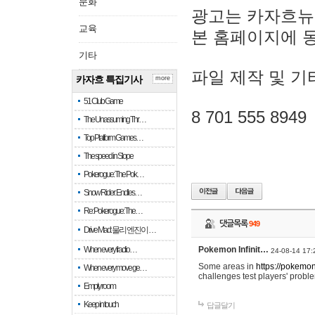
문화
광고는 카자흐뉴
교육
본 홈페이지에 
기타
파일 제작 및 기
카자흐 특집기사
more
51 Club Game
8 701 555 8949
The Unassuming Thr…
Top Platform Games…
The speed in Slope
Pokerogue: The Pok…
Snow Rider: Endles…
Re: Pokerogue: The…
댓글목록
949
Drive Mad: 물리 엔진이 …
When every fractio…
Pokemon Infinit…
24-08-14 17:
Some areas in
https://pokemoni
When every move ge…
challenges test players' proble
Empty room
Keep in touch
답글달기