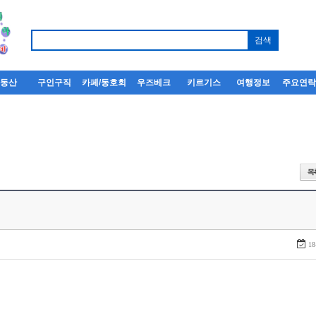
부동산
구인구직
카페/동호회
우즈베크
키르기스
여행정보
주요연
18