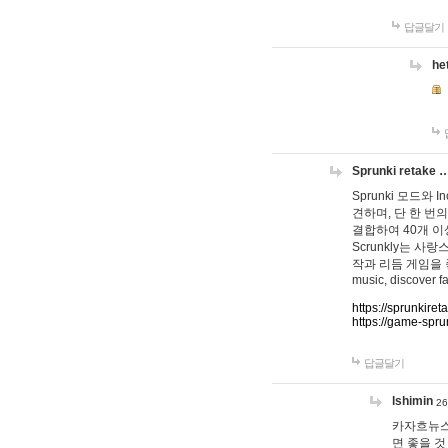
답글달기
he
Sprunki retake 
Sprunki 모드와
견하며, 단 한 번의
결합하여 40개 이
Scrunkly는 
작과 리듬 게임을 좋아하
music, discover fa
https://sprunkiret
https://game-spru
답글달기
lshimin
26
카자흐뉴스
면 좋을 것