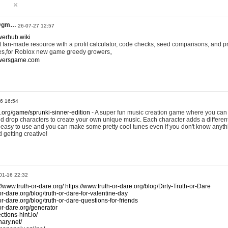
@gm…
26-07-27 12:57
werhub.wiki
 fan-made resource with a profit calculator, code checks, seed comparisons, and pr
es,for Roblox new game greedy growers。
owersgame.com
26 16:54
x.org/game/sprunki-sinner-edition
- A super fun music creation game where you can 
d drop characters to create your own unique music. Each character adds a differen
lly easy to use and you can make some pretty cool tunes even if you don't know anyt
d getting creative!
01-16 22:32
://www.truth-or-dare.org/
https://www.truth-or-dare.org/blog/Dirty-Truth-or-Dare
or-dare.org/blog/truth-or-dare-for-valentine-day
or-dare.org/blog/truth-or-dare-questions-for-friends
-or-dare.org/generator
tions-hint.io/
nary.net/