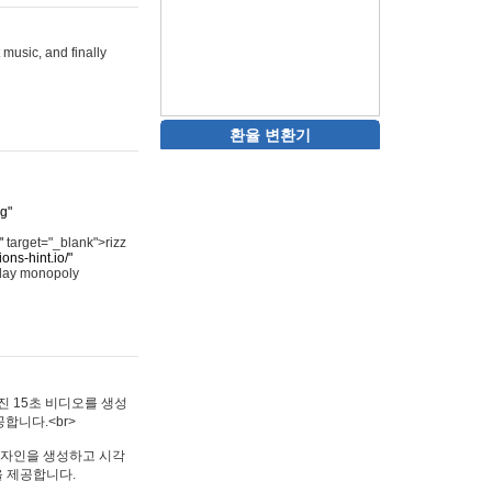
 music, and finally
환율 변환기
rg"
"
target="_blank">rizz
ons-hint.io/"
play monopoly
멋진 15초 비디오를 생성
합니다.<br>
타투 디자인을 생성하고 시각
을 제공합니다.