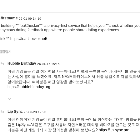
efirstname
26-01-09 14:19
m building **TeaChecker**: a privacy-first service that helps you **check whether y
onymous dating feedback app where people share dating experiences.
Link:**
https://teachecker.net/
답글달기
Hubble Birthday
26-04-17 15:15
이런 게임들은 정말 창의력을 자극하네요! 이렇게 독특한 음악과 캐릭터를 만들 
는 사실에 흥미를 느꼈어요. 저도 NASA 아카이브에서 허블 생일 이미지를 찾아
얻어봤답니다. 여러분은 어떤 영감을 받아보셨나요?
https://hubblebirthday.org
Lip Sync
26-06-23 12:23
이런 창의적인 게임들이 정말 흥미롭네요! 특히 음악을 창작하는 다양한 방법을 탐
즘은 LipSync AI 같은 도구를 사용해 자연스러운 대화형 비디오를 만드는 것도 
러분은 어떤 게임에서 가장 창의성을 발휘해 보셨나요?
https://lip-sync.pro