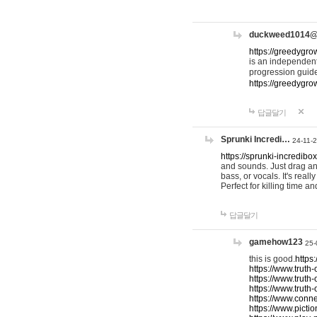
duckweed1014
https://greedygro
is an independent
progression guid
https://greedygr
답글달기
Sprunki Incredi…
24-11-
https://sprunki-incredibo
and sounds. Just drag an
bass, or vocals. It's rea
Perfect for killing time an
답글달기
gamehow123
25-
this is good.
https
https://www.truth-
https://www.truth-
https://www.truth
https://www.connec
https://www.pictio