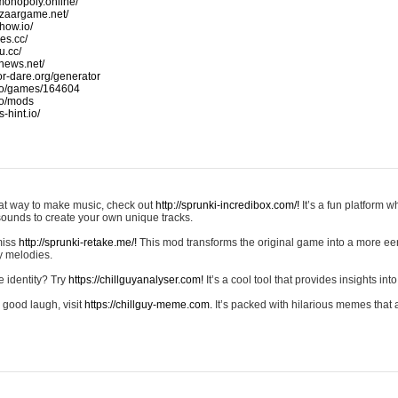
monopoly.online/
azaargame.net/
how.io/
nes.cc/
u.cc/
news.net/
-or-dare.org/generator
io/games/164604
io/mods
-hint.io/
reat way to make music, check out
http://sprunki-incredibox.com/!
It’s a fun platform 
sounds to create your own unique tracks.
 miss
http://sprunki-retake.me/!
This mod transforms the original game into a more ee
ky melodies.
e identity? Try
https://chillguyanalyser.com!
It’s a cool tool that provides insights into 
 good laugh, visit
https://chillguy-meme.com.
It’s packed with hilarious memes that 