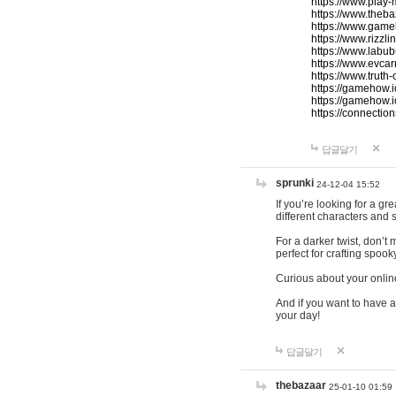
https://www.play-
https://www.theb
https://www.game
https://www.rizzli
https://www.labub
https://www.evcar
https://www.truth
https://gamehow.
https://gamehow.
https://connections
답글달기
sprunki
24-12-04 15:52
If you’re looking for a g
different characters and 
For a darker twist, don’t
perfect for crafting spoo
Curious about your onlin
And if you want to have a
your day!
답글달기
thebazaar
25-01-10 01:59