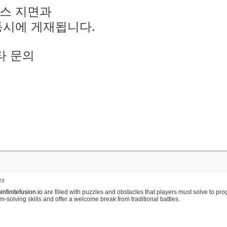
스 지면과
동시에 게재됩니다.
타 문의
23
nfinitefusion.io
are filled with puzzles and obstacles that players must solve to pr
m-solving skills and offer a welcome break from traditional battles.