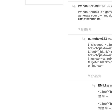
Wenda Sprunki
24-11-14 
Wenda Sprunki is a game t
generate your own music
Https://wenda.im
답글달기
gamehow123
25-
this is good. <a h
href="
https://www
target="_blank">t
href="
https://www
lines</a> <a href
target="_blank">c
online</a>
답글달기
EMILI
26-0
<a href="
h
할 수 있도
<a href="
h
화할 수 