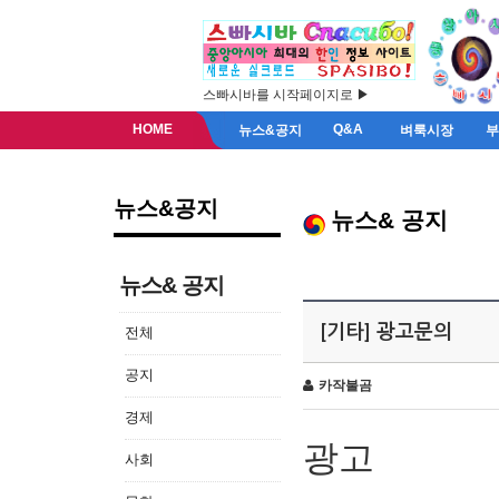
스빠시바를 시작페이지로 ▶
HOME
Q&A
뉴스&공지
벼룩시장
뉴스&공지
뉴스& 공지
뉴스& 공지
[기타] 광고문의
전체
공지
카작불곰
경제
광고
사회