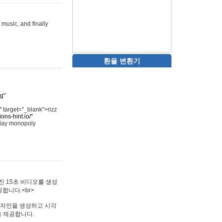
 music, and finally
환율 변환기
rg"
"
target="_blank">rizz
ons-hint.io/"
play monopoly
멋진 15초 비디오를 생성
합니다.<br>
타투 디자인을 생성하고 시각
을 제공합니다.