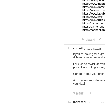
https://www.play-
https://www.theb
https://www.game
https://www.rizzli
https://www.labub
https://www.evcar
https://www.truth
https://gamehow.
https://gamehow.
https://connections
답글달기
sprunki
24-12-04 15:52
If you’re looking for a g
different characters and 
For a darker twist, don’t
perfect for crafting spoo
Curious about your onlin
And if you want to have a
your day!
답글달기
thebazaar
25-01-10 01:59