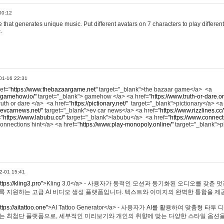
00:12
hat generates unique music. Put different avatars on 7 characters to play different
.
01-16 22:31
ref="
https://www.thebazaargame.net"
target="_blank">the bazaar game</a> <a
.gamehow.io/"
target="_blank"> gamehow </a> <a href="
https://www.truth-or-dare.o
ruth or dare </a> <a href="
https://pictionary.net/"
target="_blank">pictionary</a> <a
.evcarnews.net/"
target="_blank">ev car news</a> <a href="
https://www.rizzlines.cc/
="
https://www.labubu.cc/"
target="_blank">labubu</a> <a href="
https://www.connecti
onnections hint</a> <a href="
https://www.play-monopoly.online/"
target="_blank">
2-01 15:41
ttps://kling3.pro"
>Kling 3.0</a> - 사용자가 동적인 모션과 동기화된 오디오를 갖춘 
록 지원하는 고급 AI 비디오 생성 플랫폼입니다. 텍스트와 이미지의 완벽한 통합을 제공
ttps://aitattoo.one"
>AI Tattoo Generator</a> - 사용자가 AI를 활용하여 맞춤형 
있는 최첨단 플랫폼으로, 세부적인 미리보기와 개인의 취향에 맞는 다양한 스타일 옵션