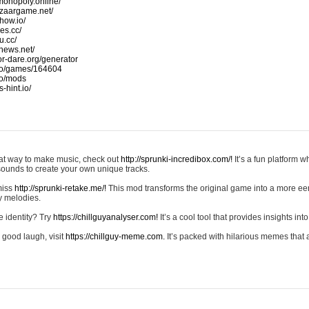
monopoly.online/
azaargame.net/
how.io/
nes.cc/
u.cc/
news.net/
-or-dare.org/generator
io/games/164604
io/mods
-hint.io/
reat way to make music, check out
http://sprunki-incredibox.com/!
It’s a fun platform 
sounds to create your own unique tracks.
 miss
http://sprunki-retake.me/!
This mod transforms the original game into a more ee
ky melodies.
e identity? Try
https://chillguyanalyser.com!
It’s a cool tool that provides insights into 
 good laugh, visit
https://chillguy-meme.com.
It’s packed with hilarious memes that 