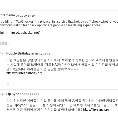
efirstname
26-01-09 14:19
m building **TeaChecker**: a privacy-first service that helps you **check whether y
onymous dating feedback app where people share dating experiences.
Link:**
https://teachecker.net/
답글달기
Hubble Birthday
26-04-17 15:15
이런 게임들은 정말 창의력을 자극하네요! 이렇게 독특한 음악과 캐릭터를 만들 
는 사실에 흥미를 느꼈어요. 저도 NASA 아카이브에서 허블 생일 이미지를 찾아
얻어봤답니다. 여러분은 어떤 영감을 받아보셨나요?
https://hubblebirthday.org
Lip Sync
26-06-23 12:23
이런 창의적인 게임들이 정말 흥미롭네요! 특히 음악을 창작하는 다양한 방법을 탐
즘은 LipSync AI 같은 도구를 사용해 자연스러운 대화형 비디오를 만드는 것도 
러분은 어떤 게임에서 가장 창의성을 발휘해 보셨나요?
https://lip-sync.pro