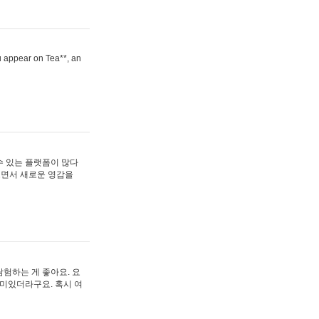
ou appear on Tea**, an
수 있는 플랫폼이 많다
보면서 새로운 영감을
험하는 게 좋아요. 요
재미있더라구요. 혹시 여