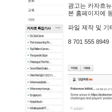
문화
광고는 카자흐뉴
교육
본 홈페이지에 
기타
파일 제작 및 기
카자흐 특집기사
more
51 Club Game
8 701 555 8949
The Unassuming Thr…
Top Platform Games…
The speed in Slope
Pokerogue: The Pok…
Snow Rider: Endles…
Drive Mad: 물리 엔진이 …
댓글목록
946
When every fractio…
When every move ge…
Pokemon Infinit…
24-08-14 17:
Some areas in
https://pokemoni
Empty room
challenges test players' proble
Keep in touch
What is sprunki? F…
답글달기