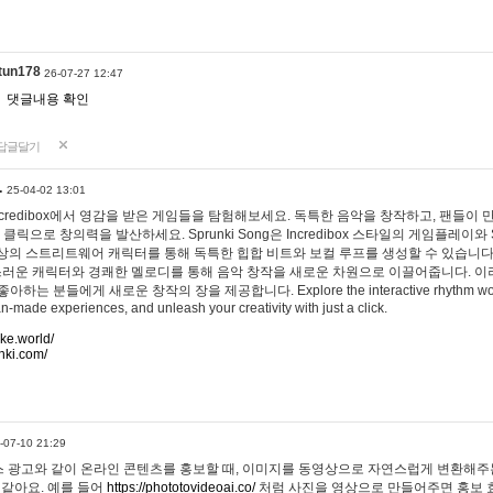
tun178
26-07-27 12:47
댓글내용 확인
답글달기
…
25-04-02 13:01
 Incredibox에서 영감을 받은 게임들을 탐험해보세요. 독특한 음악을 창작하고, 팬들이
 클릭으로 창의력을 발산하세요. Sprunki Song은 Incredibox 스타일의 게임플레이와 
상의 스트리트웨어 캐릭터를 통해 독특한 힙합 비트와 보컬 루프를 생성할 수 있습니다. 또한
사랑스러운 캐릭터와 경쾌한 멜로디를 통해 음악 창작을 새로운 차원으로 이끌어줍니다. 이
는 분들에게 새로운 창작의 장을 제공합니다. Explore the interactive rhythm world 
n-made experiences, and unleash your creativity with just a click.
ake.world/
nki.com/
-07-10 21:29
 광고와 같이 온라인 콘텐츠를 홍보할 때, 이미지를 동영상으로 자연스럽게 변환해주는
 같아요. 예를 들어
https://phototovideoai.co/
처럼 사진을 영상으로 만들어주면 홍보 효