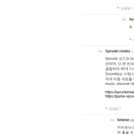
답글달기
he
Sprunki retake 
Sprunki 모드와
견하며, 단 한 번의
결합하여 40개 이
Scrunkly는 
작과 리듬 게임을 좋아하
music, discover fa
https://sprunkiret
https://game-spru
답글달기
lshimin
26
카자흐뉴스
면 좋을 것