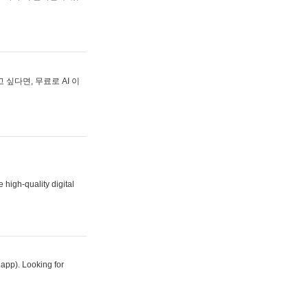
싶다면, 무료로 AI 이
 high-quality digital
 app). Looking for