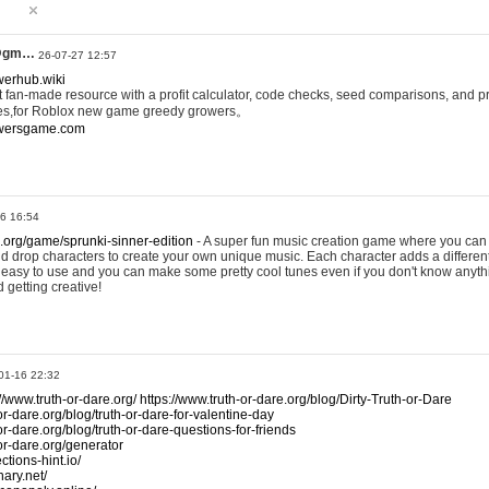
@gm…
26-07-27 12:57
werhub.wiki
 fan-made resource with a profit calculator, code checks, seed comparisons, and pr
es,for Roblox new game greedy growers。
owersgame.com
26 16:54
x.org/game/sprunki-sinner-edition
- A super fun music creation game where you can 
d drop characters to create your own unique music. Each character adds a differen
lly easy to use and you can make some pretty cool tunes even if you don't know anyt
d getting creative!
01-16 22:32
://www.truth-or-dare.org/
https://www.truth-or-dare.org/blog/Dirty-Truth-or-Dare
or-dare.org/blog/truth-or-dare-for-valentine-day
or-dare.org/blog/truth-or-dare-questions-for-friends
-or-dare.org/generator
tions-hint.io/
nary.net/