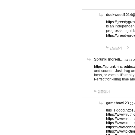
duckweed1014
https://greedygro
is an independent
progression guid
https://greedygr
답글달기
Sprunki Incredi…
24-11-
https://sprunki-incredibo
and sounds. Just drag an
bass, or vocals. It's rea
Perfect for killing time an
답글달기
gamehow123
25-
this is good.
https
https://www.truth-
https://www.truth-
https://www.truth
https://www.connec
https://www.pictio