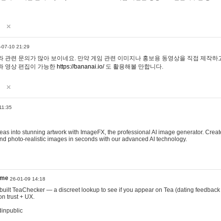
-07-10 21:29
 관련 문의가 많아 보이네요. 만약 게임 관련 이미지나 홍보용 동영상을 직접 제작하고 
과 영상 편집이 가능한
https://bananai.io/
도 활용해볼 만합니다.
11:35
eas into stunning artwork with ImageFX, the professional AI image generator. Create
, and photo-realistic images in seconds with our advanced AI technology.
ame
26-01-09 14:18
 I built TeaChecker — a discreet lookup to see if you appear on Tea (dating feedback
n trust + UX.
dinpublic