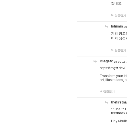
겠네요.
답글달기
lshimin
26
게임 광고와
미지 생성
답글달기
imagefx
25-09-16 
https://imgfx.dev/
Transform your id
art, illustrations
답글달기
thefirstn
**Title:**
feedback o
Hey r/buil