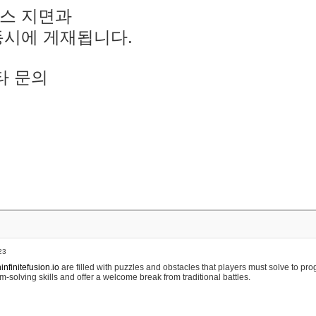
스 지면과
동시에 게재됩니다.
타 문의
23
nfinitefusion.io
are filled with puzzles and obstacles that players must solve to pr
m-solving skills and offer a welcome break from traditional battles.