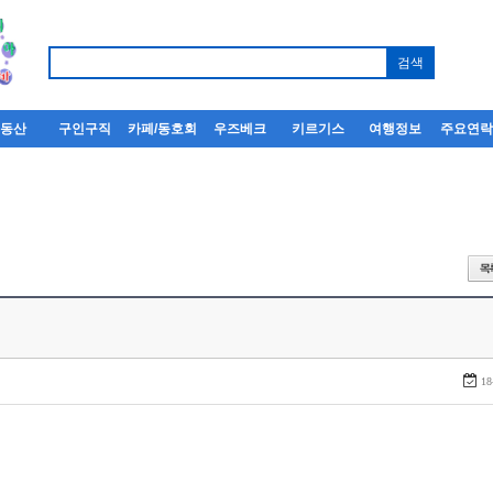
부동산
구인구직
카페/동호회
우즈베크
키르기스
여행정보
주요연
18