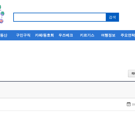
부동산
구인구직
카페/동호회
우즈베크
키르기스
여행정보
주요연
18