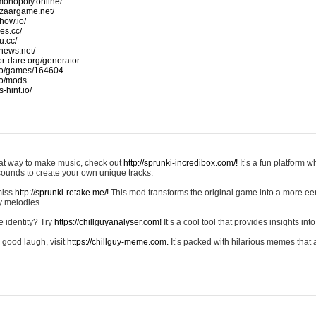
monopoly.online/
azaargame.net/
how.io/
nes.cc/
u.cc/
news.net/
-or-dare.org/generator
io/games/164604
io/mods
-hint.io/
reat way to make music, check out
http://sprunki-incredibox.com/!
It’s a fun platform 
sounds to create your own unique tracks.
 miss
http://sprunki-retake.me/!
This mod transforms the original game into a more ee
ky melodies.
e identity? Try
https://chillguyanalyser.com!
It’s a cool tool that provides insights into 
 good laugh, visit
https://chillguy-meme.com.
It’s packed with hilarious memes that 