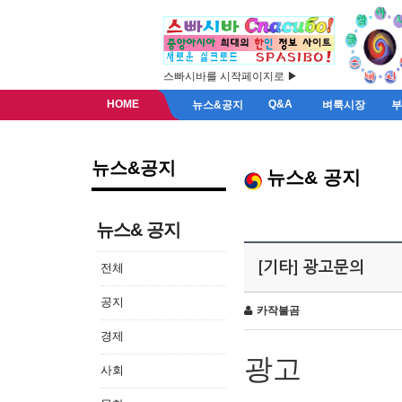
스빠시바를 시작페이지로 ▶
HOME
Q&A
뉴스&공지
벼룩시장
뉴스&공지
뉴스& 공지
뉴스& 공지
[기타] 광고문의
전체
공지
카작불곰
경제
광고
사회