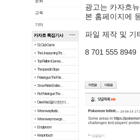
문화
광고는 카자흐뉴
교육
본 홈페이지에 
기타
파일 제작 및 기
카자흐 특집기사
more
51 Club Game
8 701 555 8949
The Unassuming Thr…
Top Platform Games…
The speed in Slope
Pokerogue: The Pok…
Snow Rider: Endles…
Re: Pokerogue: The…
댓글목록
949
Drive Mad: 물리 엔진이 …
When every fractio…
Pokemon Infinit…
24-08-14 17:
Some areas in
https://pokemoni
When every move ge…
challenges test players' proble
Empty room
Keep in touch
답글달기