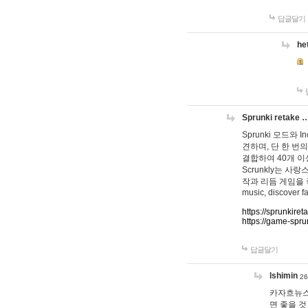
답글달기
he
Sprunki retake 
Sprunki 모드와
견하며, 단 한 번의
결합하여 40개 이
Scrunkly는 
작과 리듬 게임을 좋아하
music, discover fa
https://sprunkiret
https://game-spru
답글달기
lshimin
26
카자흐뉴스
면 좋을 것