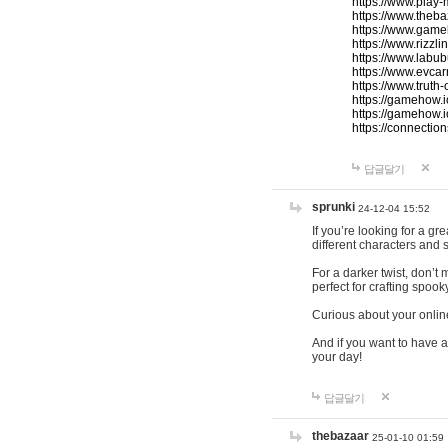
https://www.play-
https://www.theb
https://www.game
https://www.rizzli
https://www.labub
https://www.evcar
https://www.truth
https://gamehow.
https://gamehow.
https://connections
답글달기
sprunki
24-12-04 15:52
If you’re looking for a g
different characters and 
For a darker twist, don’t
perfect for crafting spoo
Curious about your onlin
And if you want to have a
your day!
답글달기
thebazaar
25-01-10 01:59