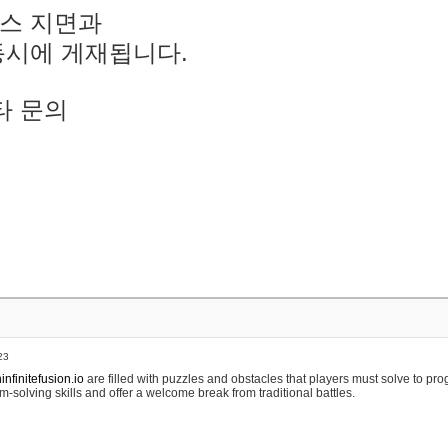
스 지면과
동시에 게재됩니다.
타 문의
23
nfinitefusion.io
are filled with puzzles and obstacles that players must solve to pr
m-solving skills and offer a welcome break from traditional battles.