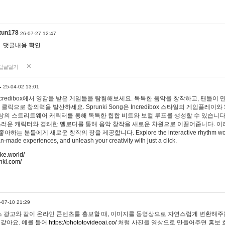
tun178
26-07-27 12:47
댓글내용 확인
답글달기
…
25-04-02 13:01
 Incredibox에서 영감을 받은 게임들을 탐험해보세요. 독특한 음악을 창작하고, 팬들이
 클릭으로 창의력을 발산하세요. Sprunki Song은 Incredibox 스타일의 게임플레이와 
상의 스트리트웨어 캐릭터를 통해 독특한 힙합 비트와 보컬 루프를 생성할 수 있습니다. 또한
사랑스러운 캐릭터와 경쾌한 멜로디를 통해 음악 창작을 새로운 차원으로 이끌어줍니다. 이
는 분들에게 새로운 창작의 장을 제공합니다. Explore the interactive rhythm world 
n-made experiences, and unleash your creativity with just a click.
ake.world/
nki.com/
-07-10 21:29
 광고와 같이 온라인 콘텐츠를 홍보할 때, 이미지를 동영상으로 자연스럽게 변환해주는
 같아요. 예를 들어
https://phototovideoai.co/
처럼 사진을 영상으로 만들어주면 홍보 효