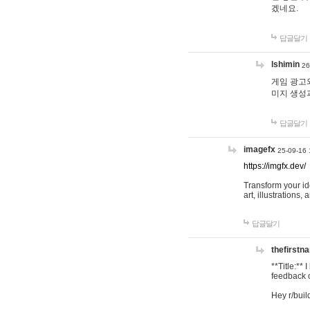
겠네요.
답글달기
lshimin
26
게임 광고와
미지 생성
답글달기
imagefx
25-09-16 
https://imgfx.dev/
Transform your id
art, illustrations
답글달기
thefirstn
**Title:**
feedback o
Hey r/buil