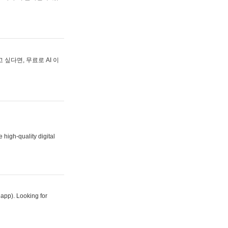
싶다면, 무료로 AI 이
 high-quality digital
 app). Looking for