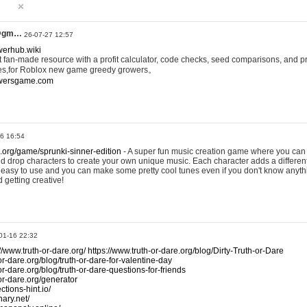
@gm…
26-07-27 12:57
werhub.wiki
 fan-made resource with a profit calculator, code checks, seed comparisons, and pr
es,for Roblox new game greedy growers。
owersgame.com
26 16:54
x.org/game/sprunki-sinner-edition
- A super fun music creation game where you can 
d drop characters to create your own unique music. Each character adds a differen
lly easy to use and you can make some pretty cool tunes even if you don't know anyt
d getting creative!
01-16 22:32
://www.truth-or-dare.org/
https://www.truth-or-dare.org/blog/Dirty-Truth-or-Dare
or-dare.org/blog/truth-or-dare-for-valentine-day
or-dare.org/blog/truth-or-dare-questions-for-friends
-or-dare.org/generator
tions-hint.io/
nary.net/