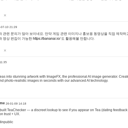
-07-10 21:29
 관련 문의가 많아 보이네요. 만약 게임 관련 이미지나 홍보용 동영상을 직접 제작하고 
과 영상 편집이 가능한
https://bananai.io/
도 활용해볼 만합니다.
11:35
eas into stunning artwork with ImageFX, the professional AI image generator. Create
, and photo-realistic images in seconds with our advanced AI technology.
ame
26-01-09 14:18
 I built TeaChecker — a discreet lookup to see if you appear on Tea (dating feedback
n trust + UX.
dinpublic