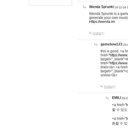
Wenda Sprunki
24-11-14 
Wenda Sprunki is a game t
generate your own music
Https://wenda.im
답글달기
gamehow123
25-
this is good. <a h
href="
https://www
target="_blank">t
href="
https://www
lines</a> <a href
target="_blank">c
online</a>
답글달기
EMILI
26-0
<a href="
h
할 수 있도
<a href="
h
화할 수 