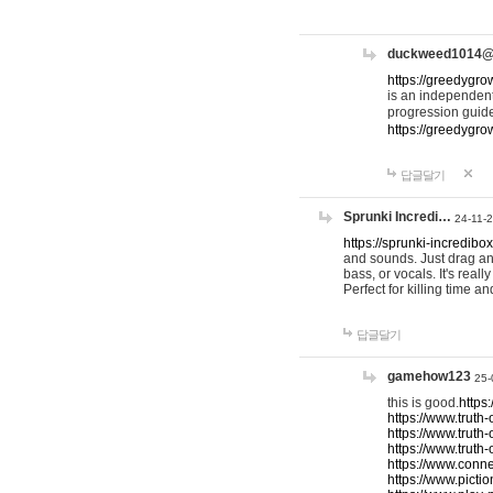
duckweed1014
https://greedygro
is an independent
progression guid
https://greedygr
답글달기
Sprunki Incredi…
24-11-
https://sprunki-incredibo
and sounds. Just drag an
bass, or vocals. It's rea
Perfect for killing time an
답글달기
gamehow123
25-
this is good.
https
https://www.truth-
https://www.truth-
https://www.truth
https://www.connec
https://www.pictio