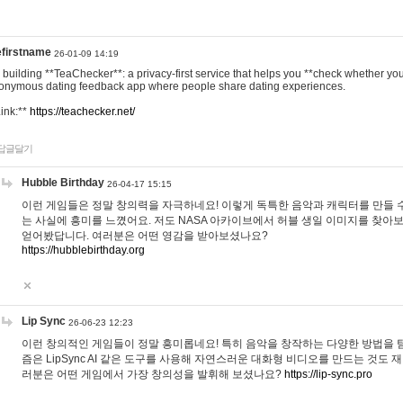
efirstname
26-01-09 14:19
m building **TeaChecker**: a privacy-first service that helps you **check whether y
onymous dating feedback app where people share dating experiences.
Link:**
https://teachecker.net/
답글달기
Hubble Birthday
26-04-17 15:15
이런 게임들은 정말 창의력을 자극하네요! 이렇게 독특한 음악과 캐릭터를 만들 
는 사실에 흥미를 느꼈어요. 저도 NASA 아카이브에서 허블 생일 이미지를 찾아
얻어봤답니다. 여러분은 어떤 영감을 받아보셨나요?
https://hubblebirthday.org
Lip Sync
26-06-23 12:23
이런 창의적인 게임들이 정말 흥미롭네요! 특히 음악을 창작하는 다양한 방법을 탐
즘은 LipSync AI 같은 도구를 사용해 자연스러운 대화형 비디오를 만드는 것도 
러분은 어떤 게임에서 가장 창의성을 발휘해 보셨나요?
https://lip-sync.pro