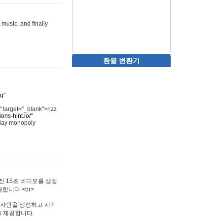
 music, and finally
환율 변환기
rg"
"
target="_blank">rizz
ons-hint.io/"
play monopoly
멋진 15초 비디오를 생성
합니다.<br>
타투 디자인을 생성하고 시각
을 제공합니다.