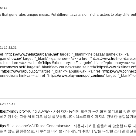
00:12
hat generates unique music. Put different avatars on 7 characters to play different
.
01-16 22:31
ref="
https://www.thebazaargame.net"
target="_blank">the bazaar game</a> <a
.gamehow.io/"
target="_blank"> gamehow </a> <a href="
https://www.truth-or-dare.o
ruth or dare </a> <a href="
https://pictionary.net/"
target="_blank">pictionary</a> <a
.evcarnews.net/"
target="_blank">ev car news</a> <a href="
https://www.rizzlines.cc/
="
https://www.labubu.cc/"
target="_blank">labubu</a> <a href="
https://www.connecti
onnections hint</a> <a href="
https://www.play-monopoly.online/"
target="_blank">
2-01 15:41
ttps://kling3.pro"
>Kling 3.0</a> - 사용자가 동적인 모션과 동기화된 오디오를 갖춘 
록 지원하는 고급 AI 비디오 생성 플랫폼입니다. 텍스트와 이미지의 완벽한 통합을 제공
ttps://aitattoo.one"
>AI Tattoo Generator</a> - 사용자가 AI를 활용하여 맞춤형 
있는 최첨단 플랫폼으로, 세부적인 미리보기와 개인의 취향에 맞는 다양한 스타일 옵션