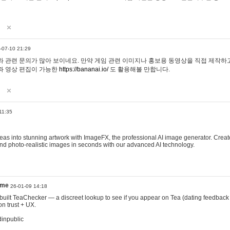
-07-10 21:29
 관련 문의가 많아 보이네요. 만약 게임 관련 이미지나 홍보용 동영상을 직접 제작하고 
과 영상 편집이 가능한
https://bananai.io/
도 활용해볼 만합니다.
11:35
eas into stunning artwork with ImageFX, the professional AI image generator. Create
, and photo-realistic images in seconds with our advanced AI technology.
ame
26-01-09 14:18
 I built TeaChecker — a discreet lookup to see if you appear on Tea (dating feedback
n trust + UX.
dinpublic