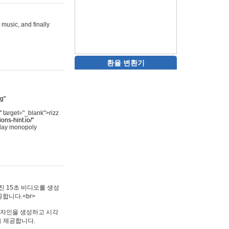
 music, and finally
환율 변환기
rg"
"
target="_blank">rizz
ons-hint.io/"
play monopoly
멋진 15초 비디오를 생성
합니다.<br>
타투 디자인을 생성하고 시각
을 제공합니다.