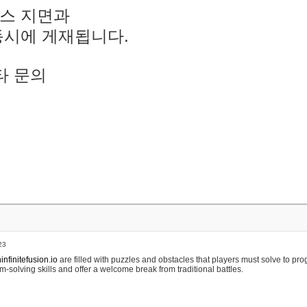
스 지면과
동시에 게재됩니다.
타 문의
23
nfinitefusion.io
are filled with puzzles and obstacles that players must solve to pr
m-solving skills and offer a welcome break from traditional battles.