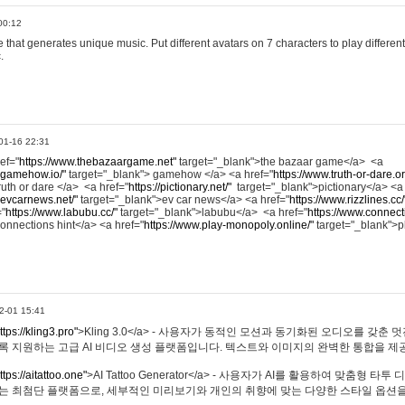
00:12
hat generates unique music. Put different avatars on 7 characters to play different
.
01-16 22:31
ref="
https://www.thebazaargame.net"
target="_blank">the bazaar game</a> <a
.gamehow.io/"
target="_blank"> gamehow </a> <a href="
https://www.truth-or-dare.o
ruth or dare </a> <a href="
https://pictionary.net/"
target="_blank">pictionary</a> <a
.evcarnews.net/"
target="_blank">ev car news</a> <a href="
https://www.rizzlines.cc/
="
https://www.labubu.cc/"
target="_blank">labubu</a> <a href="
https://www.connecti
onnections hint</a> <a href="
https://www.play-monopoly.online/"
target="_blank">
2-01 15:41
ttps://kling3.pro"
>Kling 3.0</a> - 사용자가 동적인 모션과 동기화된 오디오를 갖춘 
록 지원하는 고급 AI 비디오 생성 플랫폼입니다. 텍스트와 이미지의 완벽한 통합을 제공
ttps://aitattoo.one"
>AI Tattoo Generator</a> - 사용자가 AI를 활용하여 맞춤형 
있는 최첨단 플랫폼으로, 세부적인 미리보기와 개인의 취향에 맞는 다양한 스타일 옵션