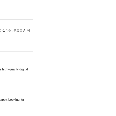
싶다면, 무료로 AI 이
 high-quality digital
 app). Looking for