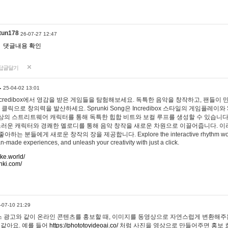
tun178
26-07-27 12:47
댓글내용 확인
답글달기
…
25-04-02 13:01
 Incredibox에서 영감을 받은 게임들을 탐험해보세요. 독특한 음악을 창작하고, 팬들이
 클릭으로 창의력을 발산하세요. Sprunki Song은 Incredibox 스타일의 게임플레이와 
상의 스트리트웨어 캐릭터를 통해 독특한 힙합 비트와 보컬 루프를 생성할 수 있습니다. 또한
사랑스러운 캐릭터와 경쾌한 멜로디를 통해 음악 창작을 새로운 차원으로 이끌어줍니다. 이
는 분들에게 새로운 창작의 장을 제공합니다. Explore the interactive rhythm world 
n-made experiences, and unleash your creativity with just a click.
ake.world/
nki.com/
-07-10 21:29
 광고와 같이 온라인 콘텐츠를 홍보할 때, 이미지를 동영상으로 자연스럽게 변환해주는
 같아요. 예를 들어
https://phototovideoai.co/
처럼 사진을 영상으로 만들어주면 홍보 효