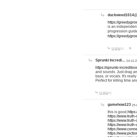
duckweed1014
https://greedygro
is an independent
progression guid
https://greedygr
답글달기
Sprunki Incredi…
24-11-
https://sprunki-incredibo
and sounds. Just drag an
bass, or vocals. It's rea
Perfect for killing time an
답글달기
gamehow123
25-
this is good.
https
https://www.truth-
https://www.truth-
https://www.truth
https://www.connec
https://www.pictio