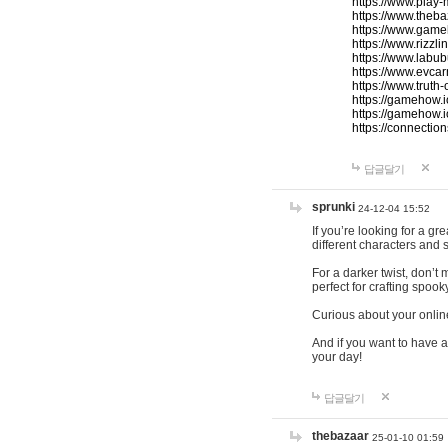
https://www.play-
https://www.theb
https://www.game
https://www.rizzli
https://www.labub
https://www.evcar
https://www.truth
https://gamehow.
https://gamehow.
https://connections
답글달기
sprunki
24-12-04 15:52
If you’re looking for a g
different characters and 
For a darker twist, don’t
perfect for crafting spoo
Curious about your onlin
And if you want to have a
your day!
답글달기
thebazaar
25-01-10 01:59