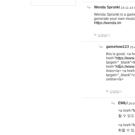
Wenda Sprunki
24-11-14 
Wenda Sprunki is a game t
generate your own music
Https://wenda.im
답글달기
gamehow123
25-
this is good. <a h
href="
https://www
target="_blank">t
href="
https://www
lines</a> <a href
target="_blank">c
online</a>
답글달기
EMILI
26-0
<a href="
h
할 수 있도
<a href="
h
화할 수 