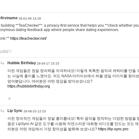
efirstname
26-01-09 14:19
m building **TeaChecker**: a privacy-first service that helps you **check whether y
onymous dating feedback app where people share dating experiences.
Link:**
https://teachecker.net/
답글달기
Hubble Birthday
26-04-17 15:15
이런 게임들은 정말 창의력을 자극하네요! 이렇게 독특한 음악과 캐릭터를 만들 
는 사실에 흥미를 느꼈어요. 저도 NASA 아카이브에서 허블 생일 이미지를 찾아
얻어봤답니다. 여러분은 어떤 영감을 받아보셨나요?
https://hubblebirthday.org
Lip Sync
26-06-23 12:23
이런 창의적인 게임들이 정말 흥미롭네요! 특히 음악을 창작하는 다양한 방법을 탐
즘은 LipSync AI 같은 도구를 사용해 자연스러운 대화형 비디오를 만드는 것도 
러분은 어떤 게임에서 가장 창의성을 발휘해 보셨나요?
https://lip-sync.pro