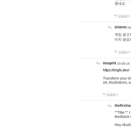
겠네요.
답글달기
lshimin
26
게임 광고와
미지 생성
답글달기
imagefx
25-09-16 
https://imgfx.dev/
Transform your id
art, illustrations
답글달기
thefirstn
**Title:**
feedback o
Hey r/buil