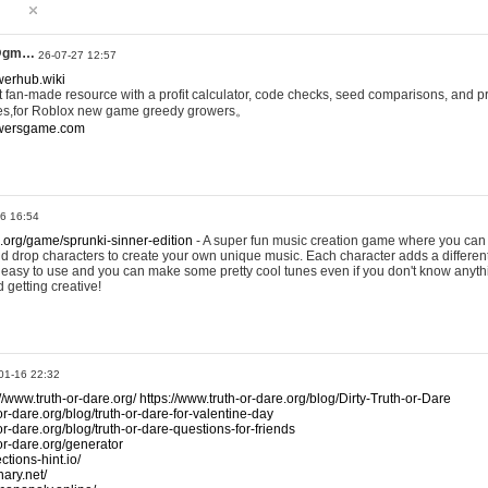
@gm…
26-07-27 12:57
werhub.wiki
 fan-made resource with a profit calculator, code checks, seed comparisons, and pr
es,for Roblox new game greedy growers。
owersgame.com
26 16:54
x.org/game/sprunki-sinner-edition
- A super fun music creation game where you can 
d drop characters to create your own unique music. Each character adds a differen
lly easy to use and you can make some pretty cool tunes even if you don't know anyt
d getting creative!
01-16 22:32
://www.truth-or-dare.org/
https://www.truth-or-dare.org/blog/Dirty-Truth-or-Dare
or-dare.org/blog/truth-or-dare-for-valentine-day
or-dare.org/blog/truth-or-dare-questions-for-friends
-or-dare.org/generator
tions-hint.io/
nary.net/