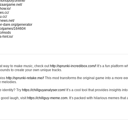
monopoly.online/
azaargame.net/
how.io/
nes.cc/
u.cc/
news.net/
-or-dare.org/generator
io/games/164604
io/mods
-hint.io/
reat way to make music, check out
http://sprunki-incredibox.com/!
It’s a fun platform 
sounds to create your own unique tracks.
 miss
http://sprunki-retake.me/!
This mod transforms the original game into a more ee
ky melodies.
e identity? Try
https://chillguyanalyser.com!
It’s a cool tool that provides insights into 
 good laugh, visit
https://chillguy-meme.com.
It’s packed with hilarious memes that 