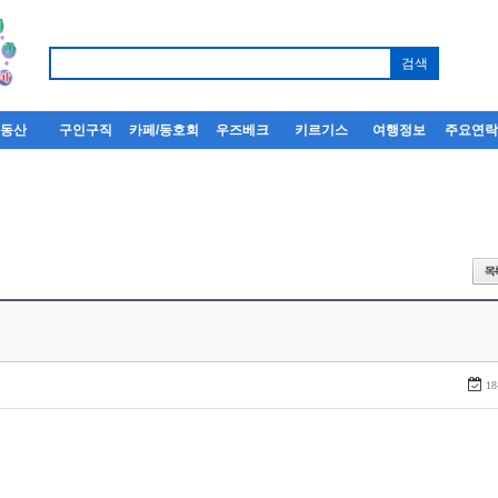
부동산
구인구직
카페/동호회
우즈베크
키르기스
여행정보
주요연
18