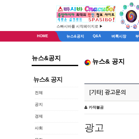
스빠시바를 시작페이지로 ▶
HOME
Q&A
뉴스&공지
벼룩시장
뉴스&공지
뉴스& 공지
뉴스& 공지
[기타] 광고문의
전체
공지
카작불곰
경제
광고
사회