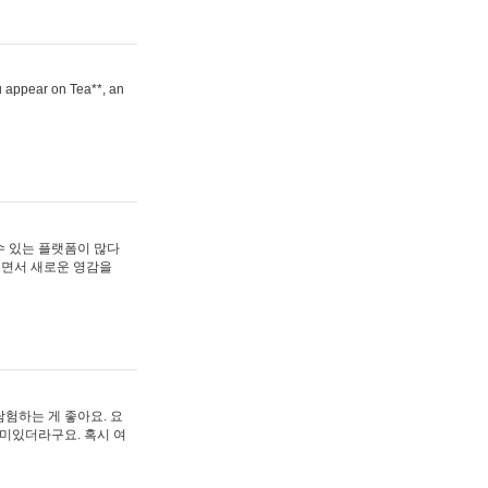
ou appear on Tea**, an
수 있는 플랫폼이 많다
보면서 새로운 영감을
험하는 게 좋아요. 요
재미있더라구요. 혹시 여