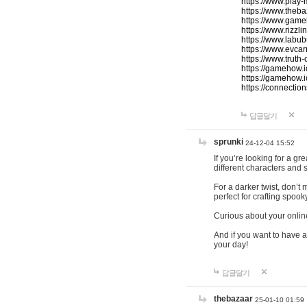
https://www.play-
https://www.theb
https://www.game
https://www.rizzli
https://www.labub
https://www.evcar
https://www.truth
https://gamehow.
https://gamehow.
https://connections
답글달기
sprunki
24-12-04 15:52
If you’re looking for a g
different characters and 
For a darker twist, don’t
perfect for crafting spoo
Curious about your onlin
And if you want to have a
your day!
답글달기
thebazaar
25-01-10 01:59