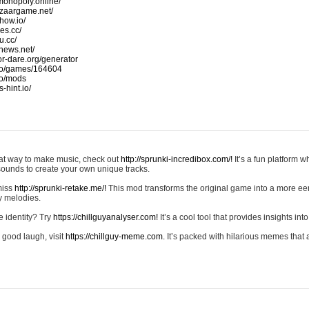
monopoly.online/
azaargame.net/
how.io/
nes.cc/
u.cc/
news.net/
-or-dare.org/generator
io/games/164604
io/mods
-hint.io/
reat way to make music, check out
http://sprunki-incredibox.com/!
It’s a fun platform 
sounds to create your own unique tracks.
 miss
http://sprunki-retake.me/!
This mod transforms the original game into a more ee
ky melodies.
e identity? Try
https://chillguyanalyser.com!
It’s a cool tool that provides insights into 
 good laugh, visit
https://chillguy-meme.com.
It’s packed with hilarious memes that 