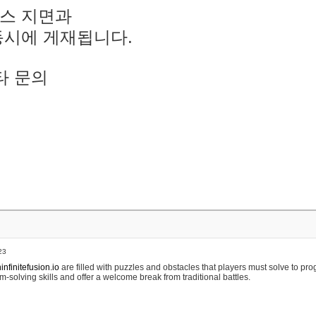
스 지면과
동시에 게재됩니다.
타 문의
23
nfinitefusion.io
are filled with puzzles and obstacles that players must solve to pr
m-solving skills and offer a welcome break from traditional battles.