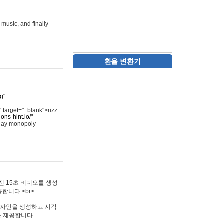
 music, and finally
환율 변환기
rg"
"
target="_blank">rizz
ons-hint.io/"
play monopoly
멋진 15초 비디오를 생성
합니다.<br>
타투 디자인을 생성하고 시각
을 제공합니다.