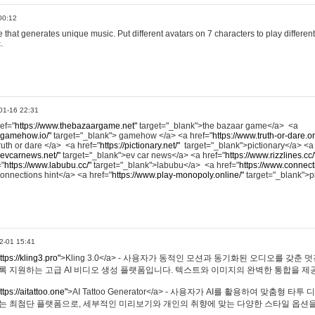
00:12
hat generates unique music. Put different avatars on 7 characters to play different
.
01-16 22:31
ref="
https://www.thebazaargame.net"
target="_blank">the bazaar game</a> <a
.gamehow.io/"
target="_blank"> gamehow </a> <a href="
https://www.truth-or-dare.o
ruth or dare </a> <a href="
https://pictionary.net/"
target="_blank">pictionary</a> <a
.evcarnews.net/"
target="_blank">ev car news</a> <a href="
https://www.rizzlines.cc/
="
https://www.labubu.cc/"
target="_blank">labubu</a> <a href="
https://www.connecti
onnections hint</a> <a href="
https://www.play-monopoly.online/"
target="_blank">
2-01 15:41
ttps://kling3.pro"
>Kling 3.0</a> - 사용자가 동적인 모션과 동기화된 오디오를 갖춘 
록 지원하는 고급 AI 비디오 생성 플랫폼입니다. 텍스트와 이미지의 완벽한 통합을 제공
ttps://aitattoo.one"
>AI Tattoo Generator</a> - 사용자가 AI를 활용하여 맞춤형 
있는 최첨단 플랫폼으로, 세부적인 미리보기와 개인의 취향에 맞는 다양한 스타일 옵션