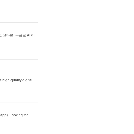
싶다면, 무료로 AI 이
 high-quality digital
 app). Looking for