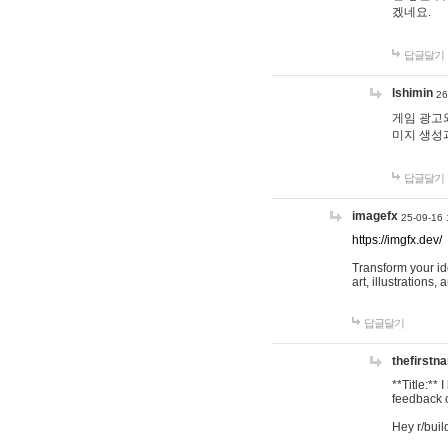
겠네요.
답글달기
lshimin
26
게임 광고와
미지 생성
답글달기
imagefx
25-09-16 
https://imgfx.dev/
Transform your id
art, illustrations
답글달기
thefirstn
**Title:**
feedback o
Hey r/buil