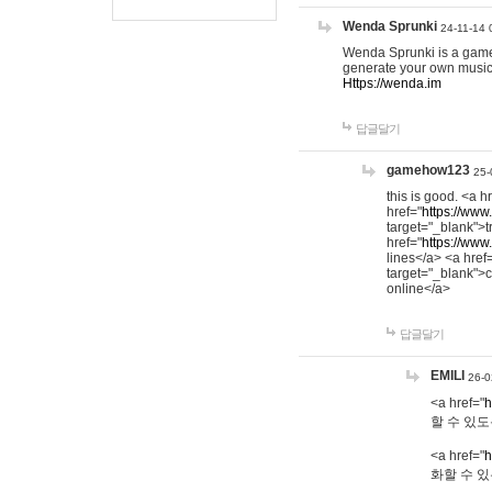
Wenda Sprunki
24-11-14 
Wenda Sprunki is a game t
generate your own music
Https://wenda.im
답글달기
gamehow123
25-
this is good. <a h
href="
https://www
target="_blank">t
href="
https://www
lines</a> <a href
target="_blank">c
online</a>
답글달기
EMILI
26-0
<a href="
h
할 수 있도
<a href="
h
화할 수 