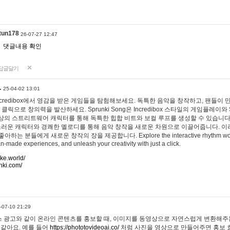
tun178
26-07-27 12:47
댓글내용 확인
답글달기
…
25-04-02 13:01
 Incredibox에서 영감을 받은 게임들을 탐험해보세요. 독특한 음악을 창작하고, 팬들이
 클릭으로 창의력을 발산하세요. Sprunki Song은 Incredibox 스타일의 게임플레이와 
상의 스트리트웨어 캐릭터를 통해 독특한 힙합 비트와 보컬 루프를 생성할 수 있습니다. 또한
사랑스러운 캐릭터와 경쾌한 멜로디를 통해 음악 창작을 새로운 차원으로 이끌어줍니다. 이
는 분들에게 새로운 창작의 장을 제공합니다. Explore the interactive rhythm world 
n-made experiences, and unleash your creativity with just a click.
ake.world/
nki.com/
-07-10 21:29
 광고와 같이 온라인 콘텐츠를 홍보할 때, 이미지를 동영상으로 자연스럽게 변환해주는
 같아요. 예를 들어
https://phototovideoai.co/
처럼 사진을 영상으로 만들어주면 홍보 효