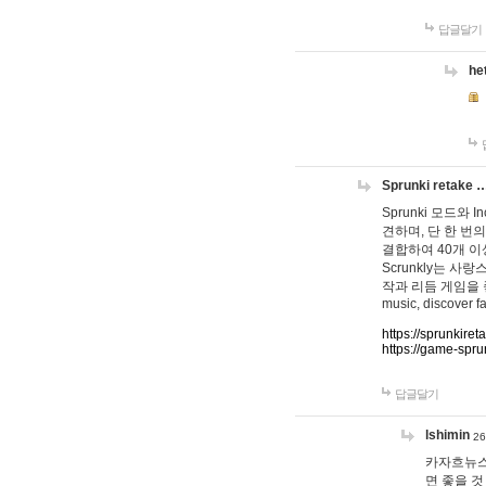
답글달기
he
Sprunki retake 
Sprunki 모드와
견하며, 단 한 번의
결합하여 40개 이
Scrunkly는 
작과 리듬 게임을 좋아하
music, discover fa
https://sprunkiret
https://game-spru
답글달기
lshimin
26
카자흐뉴스
면 좋을 것