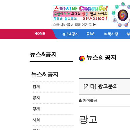
스빠시바를 시작페이지로 ▶
HOME
Q&A
뉴스&공지
벼룩시장
뉴스&공지
뉴스& 공지
뉴스& 공지
[기타] 광고문의
전체
공지
카작불곰
경제
광고
사회