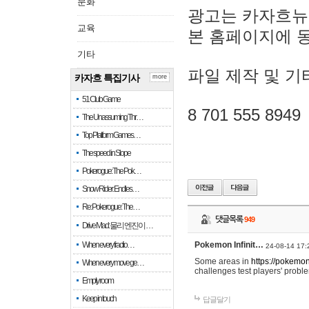
문화
광고는 카자흐뉴
교육
본 홈페이지에 
기타
파일 제작 및 기
카자흐 특집기사
more
51 Club Game
8 701 555 8949
The Unassuming Thr…
Top Platform Games…
The speed in Slope
Pokerogue: The Pok…
Snow Rider: Endles…
Re: Pokerogue: The…
댓글목록
949
Drive Mad: 물리 엔진이 …
When every fractio…
Pokemon Infinit…
24-08-14 17:
Some areas in
https://pokemoni
When every move ge…
challenges test players' proble
Empty room
Keep in touch
답글달기