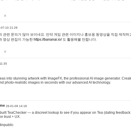
-07-10 21:29
 관련 문의가 많아 보이네요. 만약 게임 관련 이미지나 홍보용 동영상을 직접 제작하고 
과 영상 편집이 가능한
https://bananai.io/
도 활용해볼 만합니다.
11:35
eas into stunning artwork with ImageFX, the professional AI image generator. Create
, and photo-realistic images in seconds with our advanced AI technology.
ame
26-01-09 14:18
 I built TeaChecker — a discreet lookup to see if you appear on Tea (dating feedback
n trust + UX.
dinpublic