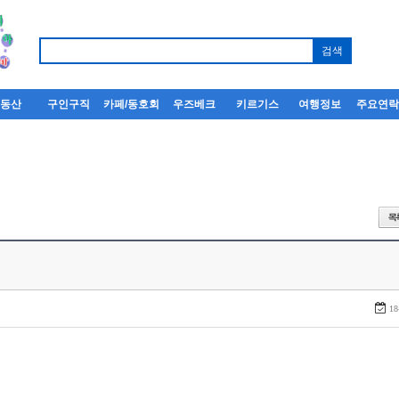
부동산
구인구직
카페/동호회
우즈베크
키르기스
여행정보
주요연
18