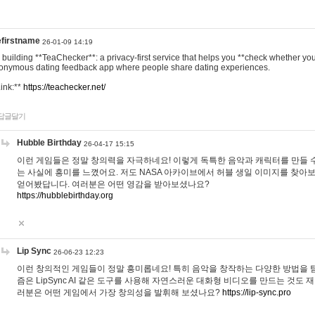
efirstname
26-01-09 14:19
m building **TeaChecker**: a privacy-first service that helps you **check whether y
onymous dating feedback app where people share dating experiences.
Link:**
https://teachecker.net/
답글달기
Hubble Birthday
26-04-17 15:15
이런 게임들은 정말 창의력을 자극하네요! 이렇게 독특한 음악과 캐릭터를 만들 
는 사실에 흥미를 느꼈어요. 저도 NASA 아카이브에서 허블 생일 이미지를 찾아
얻어봤답니다. 여러분은 어떤 영감을 받아보셨나요?
https://hubblebirthday.org
Lip Sync
26-06-23 12:23
이런 창의적인 게임들이 정말 흥미롭네요! 특히 음악을 창작하는 다양한 방법을 탐
즘은 LipSync AI 같은 도구를 사용해 자연스러운 대화형 비디오를 만드는 것도 
러분은 어떤 게임에서 가장 창의성을 발휘해 보셨나요?
https://lip-sync.pro