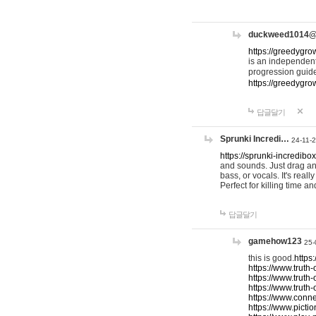
duckweed1014
https://greedygro
is an independent
progression guid
https://greedygr
답글달기
Sprunki Incredi…
24-11-
https://sprunki-incredibo
and sounds. Just drag an
bass, or vocals. It's rea
Perfect for killing time an
답글달기
gamehow123
25-
this is good.
https
https://www.truth-
https://www.truth-
https://www.truth
https://www.connec
https://www.pictio