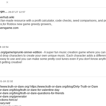
@gm…
26-07-27 12:57
werhub.wiki
 fan-made resource with a profit calculator, code checks, seed comparisons, and pr
es,for Roblox new game greedy growers。
owersgame.com
26 16:54
x.org/game/sprunki-sinner-edition
- A super fun music creation game where you can 
d drop characters to create your own unique music. Each character adds a differen
lly easy to use and you can make some pretty cool tunes even if you don't know anyt
d getting creative!
01-16 22:32
://www.truth-or-dare.org/
https://www.truth-or-dare.org/blog/Dirty-Truth-or-Dare
or-dare.org/blog/truth-or-dare-for-valentine-day
or-dare.org/blog/truth-or-dare-questions-for-friends
-or-dare.org/generator
tions-hint.io/
nary.net/