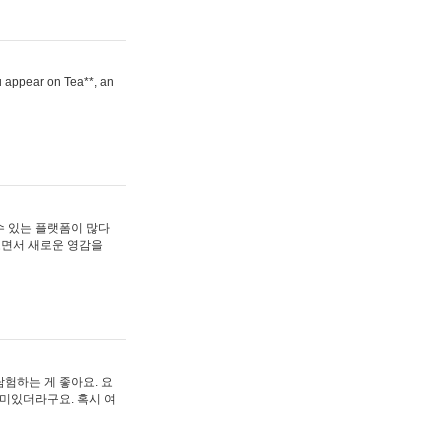
ou appear on Tea**, an
수 있는 플랫폼이 많다
보면서 새로운 영감을
험하는 게 좋아요. 요
재미있더라구요. 혹시 여