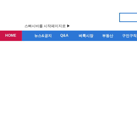
스빠시바를 시작페이지로 ▶
HOME
Q&A
뉴스&공지
벼룩시장
부동산
구인구직