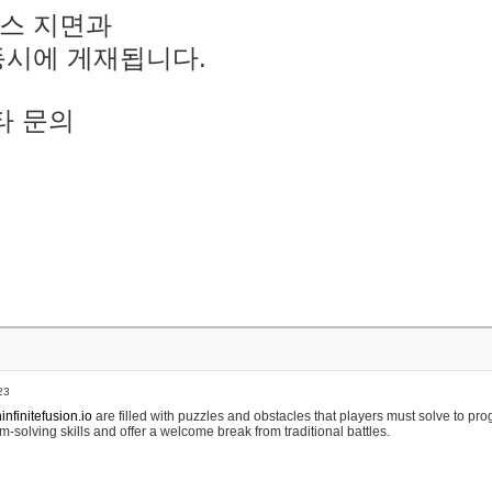
스 지면과
동시에 게재됩니다.
타 문의
23
nfinitefusion.io
are filled with puzzles and obstacles that players must solve to pr
m-solving skills and offer a welcome break from traditional battles.