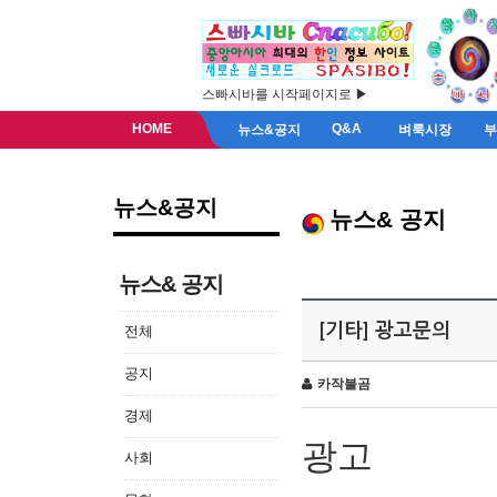
스빠시바를 시작페이지로 ▶
HOME
Q&A
뉴스&공지
벼룩시장
뉴스&공지
뉴스& 공지
뉴스& 공지
[기타] 광고문의
전체
공지
카작불곰
경제
광고
사회