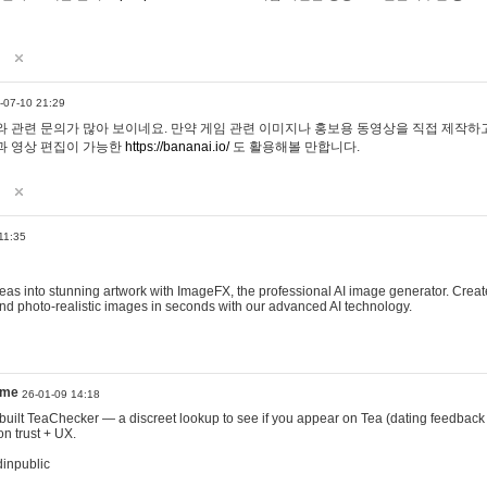
-07-10 21:29
 관련 문의가 많아 보이네요. 만약 게임 관련 이미지나 홍보용 동영상을 직접 제작하고 
과 영상 편집이 가능한
https://bananai.io/
도 활용해볼 만합니다.
11:35
eas into stunning artwork with ImageFX, the professional AI image generator. Create
, and photo-realistic images in seconds with our advanced AI technology.
ame
26-01-09 14:18
 I built TeaChecker — a discreet lookup to see if you appear on Tea (dating feedback
n trust + UX.
dinpublic