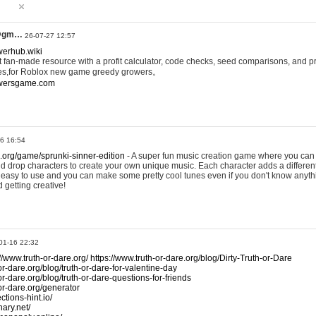
@gm…
26-07-27 12:57
werhub.wiki
 fan-made resource with a profit calculator, code checks, seed comparisons, and pr
es,for Roblox new game greedy growers。
owersgame.com
26 16:54
x.org/game/sprunki-sinner-edition
- A super fun music creation game where you can 
d drop characters to create your own unique music. Each character adds a differen
lly easy to use and you can make some pretty cool tunes even if you don't know anyt
d getting creative!
01-16 22:32
://www.truth-or-dare.org/
https://www.truth-or-dare.org/blog/Dirty-Truth-or-Dare
or-dare.org/blog/truth-or-dare-for-valentine-day
or-dare.org/blog/truth-or-dare-questions-for-friends
-or-dare.org/generator
tions-hint.io/
nary.net/