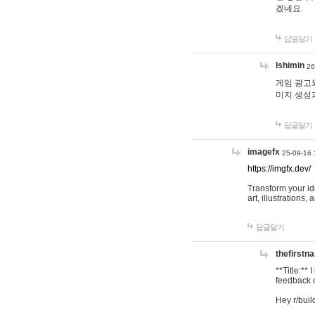
겠네요.
답글달기
lshimin
26
게임 광고와
미지 생성
답글달기
imagefx
25-09-16 
https://imgfx.dev/
Transform your id
art, illustrations
답글달기
thefirstn
**Title:**
feedback o
Hey r/buil