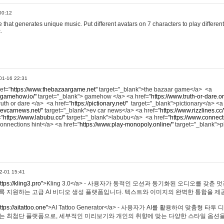
00:12
hat generates unique music. Put different avatars on 7 characters to play different
.
01-16 22:31
ref="
https://www.thebazaargame.net"
target="_blank">the bazaar game</a> <a
.gamehow.io/"
target="_blank"> gamehow </a> <a href="
https://www.truth-or-dare.o
ruth or dare </a> <a href="
https://pictionary.net/"
target="_blank">pictionary</a> <a
.evcarnews.net/"
target="_blank">ev car news</a> <a href="
https://www.rizzlines.cc/
="
https://www.labubu.cc/"
target="_blank">labubu</a> <a href="
https://www.connecti
onnections hint</a> <a href="
https://www.play-monopoly.online/"
target="_blank">
2-01 15:41
ttps://kling3.pro"
>Kling 3.0</a> - 사용자가 동적인 모션과 동기화된 오디오를 갖춘 
록 지원하는 고급 AI 비디오 생성 플랫폼입니다. 텍스트와 이미지의 완벽한 통합을 제공
ttps://aitattoo.one"
>AI Tattoo Generator</a> - 사용자가 AI를 활용하여 맞춤형 
있는 최첨단 플랫폼으로, 세부적인 미리보기와 개인의 취향에 맞는 다양한 스타일 옵션