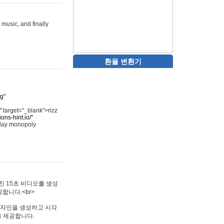
 music, and finally
환율 변환기
rg"
"
target="_blank">rizz
ons-hint.io/"
play monopoly
멋진 15초 비디오를 생성
합니다.<br>
타투 디자인을 생성하고 시각
을 제공합니다.