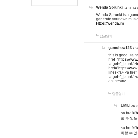
Wenda Sprunki
24-11-14 
Wenda Sprunki is a game t
generate your own music
Https://wenda.im
답글달기
gamehow123
25-
this is good. <a h
href="
https://www
target="_blank">t
href="
https://www
lines</a> <a href
target="_blank">c
online</a>
답글달기
EMILI
26-0
<a href="
h
할 수 있도
<a href="
h
화할 수 