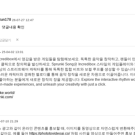
tun178
26-07-27 12:47
댓글내용 확인
답글달기
…
25-04-02 13:01
 Incredibox에서 영감을 받은 게임들을 탐험해보세요. 독특한 음악을 창작하고, 팬들이
 클릭으로 창의력을 발산하세요. Sprunki Song은 Incredibox 스타일의 게임플레이와 
상의 스트리트웨어 캐릭터를 통해 독특한 힙합 비트와 보컬 루프를 생성할 수 있습니다. 또한
사랑스러운 캐릭터와 경쾌한 멜로디를 통해 음악 창작을 새로운 차원으로 이끌어줍니다. 이
는 분들에게 새로운 창작의 장을 제공합니다. Explore the interactive rhythm world 
n-made experiences, and unleash your creativity with just a click.
ake.world/
nki.com/
-07-10 21:29
 광고와 같이 온라인 콘텐츠를 홍보할 때, 이미지를 동영상으로 자연스럽게 변환해주는
 같아요. 예를 들어
https://phototovideoai.co/
처럼 사진을 영상으로 만들어주면 홍보 효