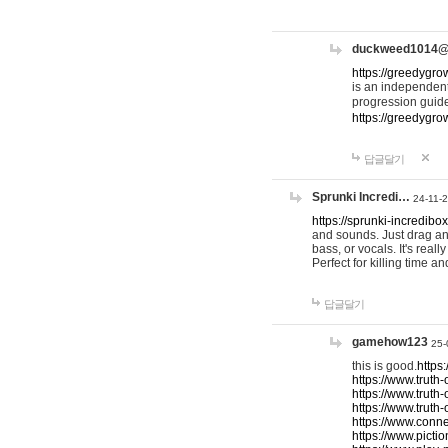
duckweed1014
https://greedygro
is an independent
progression guid
https://greedygr
답글달기
Sprunki Incredi…
24-11-
https://sprunki-incredibo
and sounds. Just drag an
bass, or vocals. It's rea
Perfect for killing time an
답글달기
gamehow123
25-
this is good.
https
https://www.truth-
https://www.truth-
https://www.truth
https://www.connec
https://www.pictio