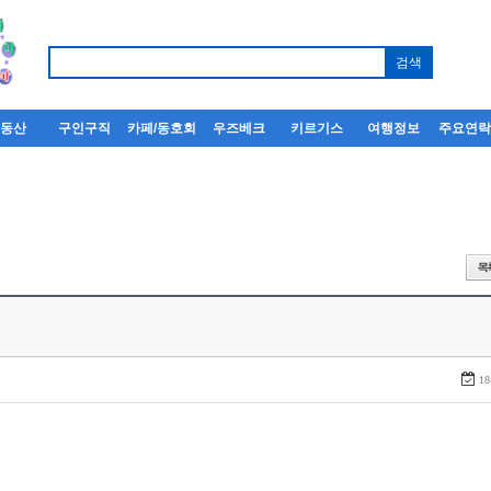
부동산
구인구직
카페/동호회
우즈베크
키르기스
여행정보
주요연
18