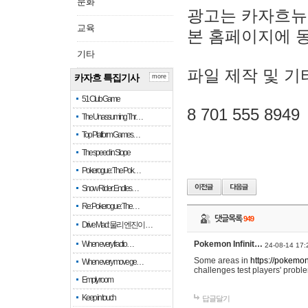
문화
광고는 카자흐뉴
교육
본 홈페이지에 
기타
파일 제작 및 기
카자흐 특집기사
more
51 Club Game
8 701 555 8949
The Unassuming Thr…
Top Platform Games…
The speed in Slope
Pokerogue: The Pok…
Snow Rider: Endles…
Re: Pokerogue: The…
댓글목록
949
Drive Mad: 물리 엔진이 …
When every fractio…
Pokemon Infinit…
24-08-14 17:
Some areas in
https://pokemoni
When every move ge…
challenges test players' proble
Empty room
Keep in touch
답글달기