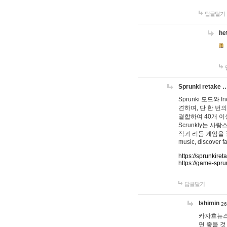
답글달기
he
Sprunki retake 
Sprunki 모드와
견하며, 단 한 번의
결합하여 40개 이
Scrunkly는 
작과 리듬 게임을 좋아하
music, discover fa
https://sprunkiret
https://game-spru
답글달기
lshimin
26
카자흐뉴스
면 좋을 것