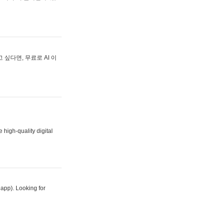
싶다면, 무료로 AI 이
 high-quality digital
 app). Looking for