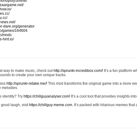
monopoly.online/
azaargame.net/
how.io/
nes.cc/
u.cc/
news.net/
-or-dare.org/generator
io/games/164604
io/mods
-hint.io/
reat way to make music, check out
http://sprunki-incredibox.com/!
It’s a fun platform 
sounds to create your own unique tracks.
 miss
http://sprunki-retake.me/!
This mod transforms the original game into a more ee
ky melodies.
e identity? Try
https://chillguyanalyser.com!
It’s a cool tool that provides insights into 
 good laugh, visit
https://chillguy-meme.com.
It’s packed with hilarious memes that 