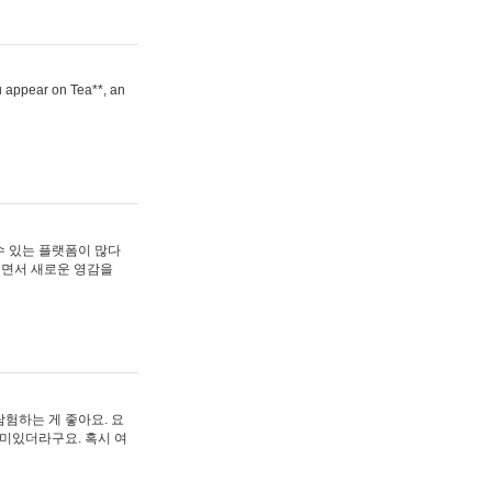
ou appear on Tea**, an
수 있는 플랫폼이 많다
보면서 새로운 영감을
험하는 게 좋아요. 요
재미있더라구요. 혹시 여