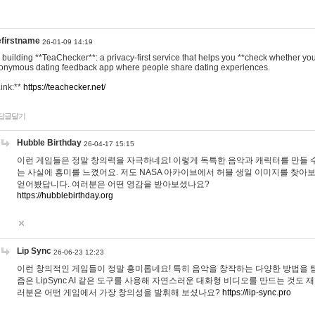
efirstname
26-01-09 14:19
m building **TeaChecker**: a privacy-first service that helps you **check whether y
onymous dating feedback app where people share dating experiences.
Link:**
https://teachecker.net/
답글달기
Hubble Birthday
26-04-17 15:15
이런 게임들은 정말 창의력을 자극하네요! 이렇게 독특한 음악과 캐릭터를 만들 
는 사실에 흥미를 느꼈어요. 저도 NASA 아카이브에서 허블 생일 이미지를 찾아
얻어봤답니다. 여러분은 어떤 영감을 받아보셨나요?
https://hubblebirthday.org
Lip Sync
26-06-23 12:23
이런 창의적인 게임들이 정말 흥미롭네요! 특히 음악을 창작하는 다양한 방법을 탐
즘은 LipSync AI 같은 도구를 사용해 자연스러운 대화형 비디오를 만드는 것도 
러분은 어떤 게임에서 가장 창의성을 발휘해 보셨나요?
https://lip-sync.pro