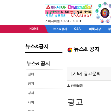
스빠시바를 시작페이지로 ▶
HOME
Q&A
뉴스&공지
벼룩시장
뉴스&공지
뉴스& 공지
뉴스& 공지
[기타] 광고문의
전체
공지
카작불곰
경제
광고
사회