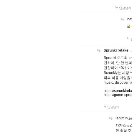
답글달기
he
Sprunki retake 
Sprunki 모드와
견하며, 단 한 번의
결합하여 40개 이
Scrunkly는 
작과 리듬 게임을 좋아하
music, discover fa
https://sprunkiret
https://game-spru
답글달기
lshimin
26
카자흐뉴스
면 좋을 것