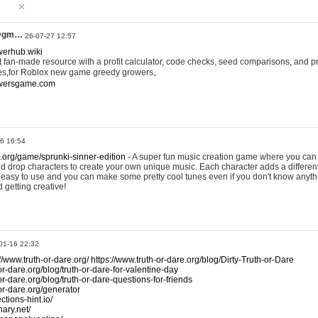
@gm…
26-07-27 12:57
werhub.wiki
 fan-made resource with a profit calculator, code checks, seed comparisons, and pr
es,for Roblox new game greedy growers。
owersgame.com
26 16:54
x.org/game/sprunki-sinner-edition
- A super fun music creation game where you can 
d drop characters to create your own unique music. Each character adds a differen
lly easy to use and you can make some pretty cool tunes even if you don't know anyt
d getting creative!
01-16 22:32
://www.truth-or-dare.org/
https://www.truth-or-dare.org/blog/Dirty-Truth-or-Dare
or-dare.org/blog/truth-or-dare-for-valentine-day
or-dare.org/blog/truth-or-dare-questions-for-friends
-or-dare.org/generator
tions-hint.io/
nary.net/