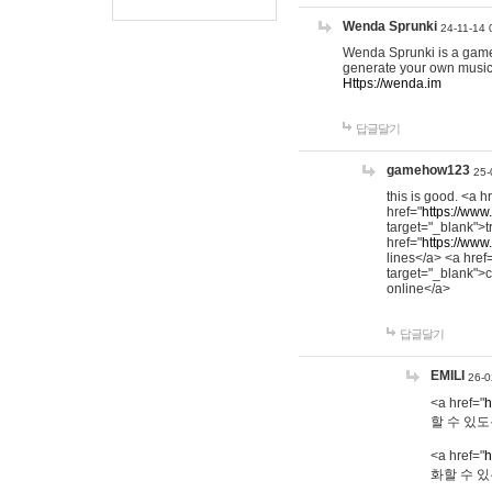
Wenda Sprunki
24-11-14 
Wenda Sprunki is a game t
generate your own music
Https://wenda.im
답글달기
gamehow123
25-
this is good. <a h
href="
https://www
target="_blank">t
href="
https://www
lines</a> <a href
target="_blank">c
online</a>
답글달기
EMILI
26-0
<a href="
h
할 수 있도
<a href="
h
화할 수 