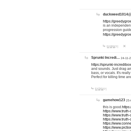
duckweed1014
https://greedygro
is an independent
progression guid
https://greedygr
답글달기
Sprunki Incredi…
24-11-
https://sprunki-incredibo
and sounds. Just drag an
bass, or vocals. It's rea
Perfect for killing time an
답글달기
gamehow123
25-
this is good.
https
https://www.truth-
https://www.truth-
https://www.truth
https://www.connec
https://www.pictio