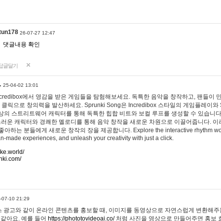
tun178
26-07-27 12:47
댓글내용 확인
답글달기
…
25-04-02 13:01
 Incredibox에서 영감을 받은 게임들을 탐험해보세요. 독특한 음악을 창작하고, 팬들이
 클릭으로 창의력을 발산하세요. Sprunki Song은 Incredibox 스타일의 게임플레이와 
상의 스트리트웨어 캐릭터를 통해 독특한 힙합 비트와 보컬 루프를 생성할 수 있습니다. 또한
사랑스러운 캐릭터와 경쾌한 멜로디를 통해 음악 창작을 새로운 차원으로 이끌어줍니다. 이
는 분들에게 새로운 창작의 장을 제공합니다. Explore the interactive rhythm world 
n-made experiences, and unleash your creativity with just a click.
ake.world/
nki.com/
-07-10 21:29
 광고와 같이 온라인 콘텐츠를 홍보할 때, 이미지를 동영상으로 자연스럽게 변환해주는
 같아요. 예를 들어
https://phototovideoai.co/
처럼 사진을 영상으로 만들어주면 홍보 효