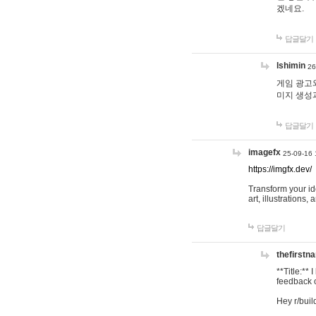
겠네요.
답글달기
lshimin
26
게임 광고와
미지 생성
답글달기
imagefx
25-09-16 
https://imgfx.dev/
Transform your id
art, illustrations
답글달기
thefirstn
**Title:**
feedback o
Hey r/buil