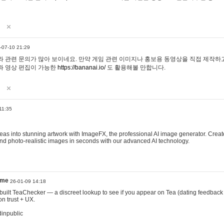
-07-10 21:29
 관련 문의가 많아 보이네요. 만약 게임 관련 이미지나 홍보용 동영상을 직접 제작하고 
과 영상 편집이 가능한
https://bananai.io/
도 활용해볼 만합니다.
11:35
eas into stunning artwork with ImageFX, the professional AI image generator. Create
, and photo-realistic images in seconds with our advanced AI technology.
ame
26-01-09 14:18
 I built TeaChecker — a discreet lookup to see if you appear on Tea (dating feedback
n trust + UX.
dinpublic