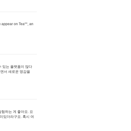
ou appear on Tea**, an
수 있는 플랫폼이 많다
보면서 새로운 영감을
험하는 게 좋아요. 요
재미있더라구요. 혹시 여