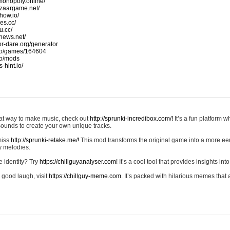
monopoly.online/
azaargame.net/
how.io/
nes.cc/
u.cc/
news.net/
-or-dare.org/generator
io/games/164604
io/mods
-hint.io/
reat way to make music, check out
http://sprunki-incredibox.com/!
It’s a fun platform 
sounds to create your own unique tracks.
 miss
http://sprunki-retake.me/!
This mod transforms the original game into a more ee
ky melodies.
e identity? Try
https://chillguyanalyser.com!
It’s a cool tool that provides insights into 
 good laugh, visit
https://chillguy-meme.com.
It’s packed with hilarious memes that 