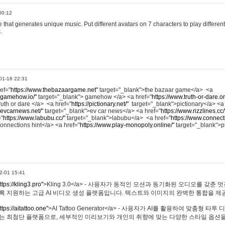
00:12
hat generates unique music. Put different avatars on 7 characters to play different
.
01-16 22:31
ref="
https://www.thebazaargame.net"
target="_blank">the bazaar game</a> <a
.gamehow.io/"
target="_blank"> gamehow </a> <a href="
https://www.truth-or-dare.o
ruth or dare </a> <a href="
https://pictionary.net/"
target="_blank">pictionary</a> <a
.evcarnews.net/"
target="_blank">ev car news</a> <a href="
https://www.rizzlines.cc/
="
https://www.labubu.cc/"
target="_blank">labubu</a> <a href="
https://www.connecti
onnections hint</a> <a href="
https://www.play-monopoly.online/"
target="_blank">
2-01 15:41
ttps://kling3.pro"
>Kling 3.0</a> - 사용자가 동적인 모션과 동기화된 오디오를 갖춘 
록 지원하는 고급 AI 비디오 생성 플랫폼입니다. 텍스트와 이미지의 완벽한 통합을 제공
ttps://aitattoo.one"
>AI Tattoo Generator</a> - 사용자가 AI를 활용하여 맞춤형 
있는 최첨단 플랫폼으로, 세부적인 미리보기와 개인의 취향에 맞는 다양한 스타일 옵션