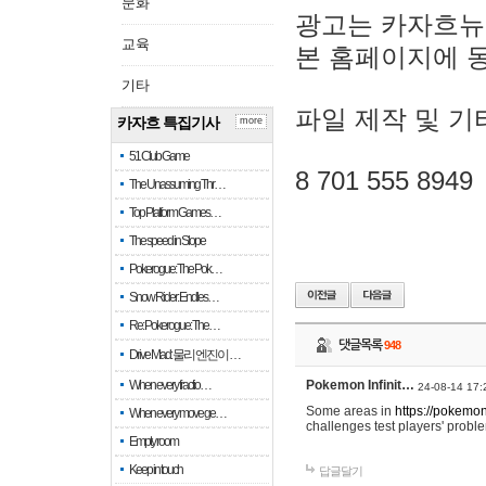
문화
광고는 카자흐뉴
교육
본 홈페이지에 
기타
파일 제작 및 기
카자흐 특집기사
more
51 Club Game
8 701 555 8949
The Unassuming Thr…
Top Platform Games…
The speed in Slope
Pokerogue: The Pok…
Snow Rider: Endles…
Re: Pokerogue: The…
댓글목록
948
Drive Mad: 물리 엔진이 …
When every fractio…
Pokemon Infinit…
24-08-14 17:
Some areas in
https://pokemoni
When every move ge…
challenges test players' proble
Empty room
Keep in touch
답글달기