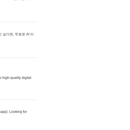
싶다면, 무료로 AI 이
 high-quality digital
 app). Looking for