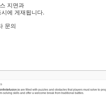
스 지면과
동시에 게재됩니다.
타 문의
23
nfinitefusion.io
are filled with puzzles and obstacles that players must solve to pr
m-solving skills and offer a welcome break from traditional battles.