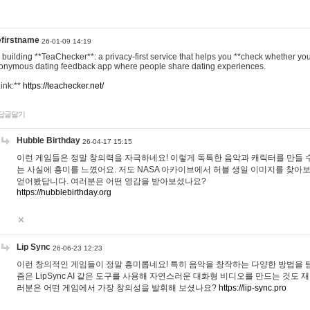
efirstname
26-01-09 14:19
m building **TeaChecker**: a privacy-first service that helps you **check whether y
onymous dating feedback app where people share dating experiences.
Link:**
https://teachecker.net/
답글달기
Hubble Birthday
26-04-17 15:15
이런 게임들은 정말 창의력을 자극하네요! 이렇게 독특한 음악과 캐릭터를 만들 
는 사실에 흥미를 느꼈어요. 저도 NASA 아카이브에서 허블 생일 이미지를 찾아
얻어봤답니다. 여러분은 어떤 영감을 받아보셨나요?
https://hubblebirthday.org
Lip Sync
26-06-23 12:23
이런 창의적인 게임들이 정말 흥미롭네요! 특히 음악을 창작하는 다양한 방법을 탐
즘은 LipSync AI 같은 도구를 사용해 자연스러운 대화형 비디오를 만드는 것도 
러분은 어떤 게임에서 가장 창의성을 발휘해 보셨나요?
https://lip-sync.pro