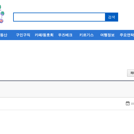
부동산
구인구직
카페/동호회
우즈베크
키르기스
여행정보
주요연
18