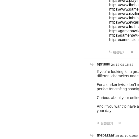
https://www.play-
https://www.theb
https://www.game
https://www.rizzli
https://www.labub
https://www.evcar
https://www.truth
https://gamehow.
https://gamehow.
https://connections
답글달기
sprunki
24-12-04 15:52
If you’re looking for a g
different characters and 
For a darker twist, don’t
perfect for crafting spoo
Curious about your onlin
And if you want to have a
your day!
답글달기
thebazaar
25-01-10 01:59