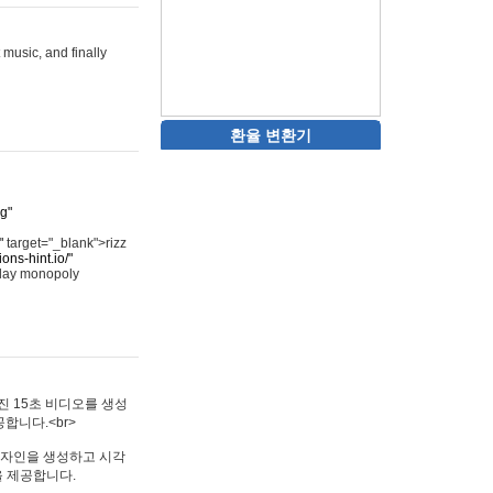
 music, and finally
환율 변환기
rg"
"
target="_blank">rizz
ons-hint.io/"
play monopoly
멋진 15초 비디오를 생성
합니다.<br>
타투 디자인을 생성하고 시각
을 제공합니다.