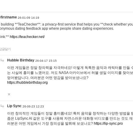
efirstname
26-01-09 14:19
m building **TeaChecker**: a privacy-first service that helps you **check whether y
onymous dating feedback app where people share dating experiences.
Link:**
https://teachecker.net/
답글달기
Hubble Birthday
26-04-17 15:15
이런 게임들은 정말 창의력을 자극하네요! 이렇게 독특한 음악과 캐릭터를 만들 
는 사실에 흥미를 느꼈어요. 저도 NASA 아카이브에서 허블 생일 이미지를 찾아
얻어봤답니다. 여러분은 어떤 영감을 받아보셨나요?
https://hubblebirthday.org
Lip Sync
26-06-23 12:23
이런 창의적인 게임들이 정말 흥미롭네요! 특히 음악을 창작하는 다양한 방법을 탐
즘은 LipSync AI 같은 도구를 사용해 자연스러운 대화형 비디오를 만드는 것도 
러분은 어떤 게임에서 가장 창의성을 발휘해 보셨나요?
https://lip-sync.pro