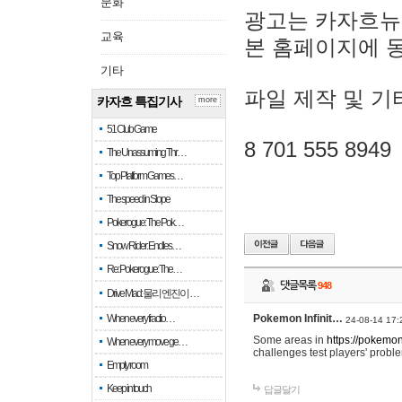
문화
광고는 카자흐뉴
교육
본 홈페이지에 
기타
파일 제작 및 기
카자흐 특집기사
more
51 Club Game
8 701 555 8949
The Unassuming Thr…
Top Platform Games…
The speed in Slope
Pokerogue: The Pok…
Snow Rider: Endles…
Re: Pokerogue: The…
댓글목록
948
Drive Mad: 물리 엔진이 …
When every fractio…
Pokemon Infinit…
24-08-14 17:
Some areas in
https://pokemoni
When every move ge…
challenges test players' proble
Empty room
Keep in touch
답글달기