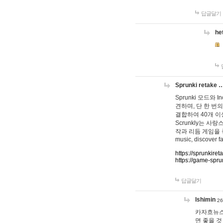
답글달기
he
Sprunki retake 
Sprunki 모드와
견하며, 단 한 번의
결합하여 40개 이
Scrunkly는 
작과 리듬 게임을 좋아하
music, discover fa
https://sprunkiret
https://game-spru
답글달기
lshimin
26
카자흐뉴스
면 좋을 것