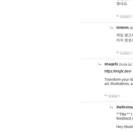
겠네요.
답글달기
lshimin
26
게임 광고와
미지 생성
답글달기
imagefx
25-09-16 
https://imgfx.dev/
Transform your id
art, illustrations
답글달기
thefirstn
**Title:**
feedback o
Hey r/buil