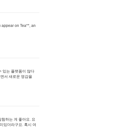
ou appear on Tea**, an
수 있는 플랫폼이 많다
보면서 새로운 영감을
험하는 게 좋아요. 요
재미있더라구요. 혹시 여