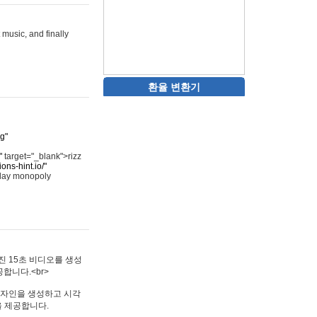
 music, and finally
환율 변환기
rg"
"
target="_blank">rizz
ons-hint.io/"
play monopoly
멋진 15초 비디오를 생성
합니다.<br>
타투 디자인을 생성하고 시각
을 제공합니다.