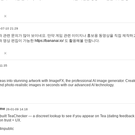
-07-10 21:29
 관련 문의가 많아 보이네요. 만약 게임 관련 이미지나 홍보용 동영상을 직접 제작하고 
과 영상 편집이 가능한
https://bananai.io/
도 활용해볼 만합니다.
11:35
eas into stunning artwork with ImageFX, the professional AI image generator. Create
, and photo-realistic images in seconds with our advanced AI technology.
ame
26-01-09 14:18
 I built TeaChecker — a discreet lookup to see if you appear on Tea (dating feedback
n trust + UX.
dinpublic