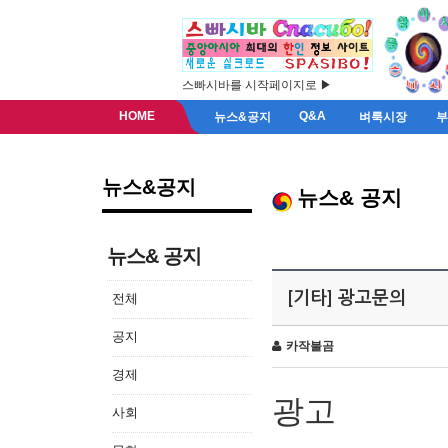
스빠시바를 시작페이지로 ▶
HOME
Q&A
뉴스&공지
벼룩시장
뉴스&공지
뉴스& 공지
뉴스& 공지
[기타] 광고문의
전체
공지
카작불곰
경제
광고
사회