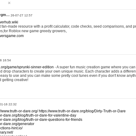
@gm…
26-07-27 12:57
werhub.wiki
 fan-made resource with a profit calculator, code checks, seed comparisons, and pr
es,for Roblox new game greedy growers。
owersgame.com
26 16:54
x.org/game/sprunki-sinner-edition
- A super fun music creation game where you can 
d drop characters to create your own unique music. Each character adds a differen
lly easy to use and you can make some pretty cool tunes even if you don't know anyt
d getting creative!
01-16 22:32
://www.truth-or-dare.org/
https://www.truth-or-dare.org/blog/Dirty-Truth-or-Dare
or-dare.org/blog/truth-or-dare-for-valentine-day
or-dare.org/blog/truth-or-dare-questions-for-friends
-or-dare.org/generator
tions-hint.io/
nary.net/