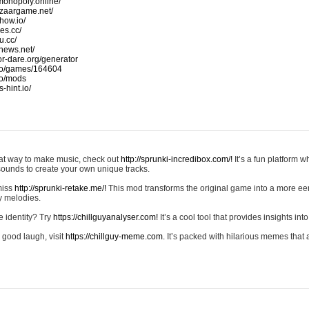
monopoly.online/
azaargame.net/
how.io/
nes.cc/
u.cc/
news.net/
-or-dare.org/generator
io/games/164604
io/mods
-hint.io/
reat way to make music, check out
http://sprunki-incredibox.com/!
It’s a fun platform 
sounds to create your own unique tracks.
 miss
http://sprunki-retake.me/!
This mod transforms the original game into a more ee
ky melodies.
e identity? Try
https://chillguyanalyser.com!
It’s a cool tool that provides insights into 
 good laugh, visit
https://chillguy-meme.com.
It’s packed with hilarious memes that 