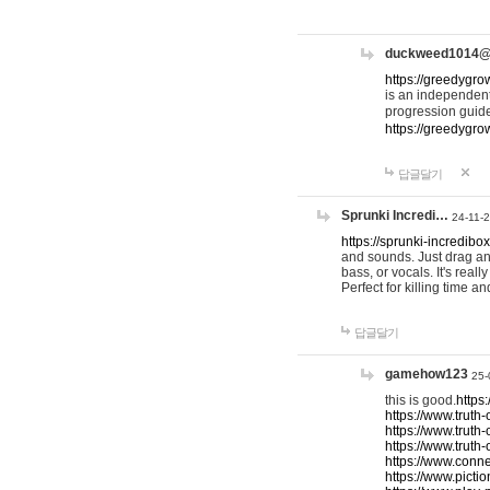
duckweed1014
https://greedygro
is an independent
progression guid
https://greedygr
답글달기
Sprunki Incredi…
24-11-
https://sprunki-incredibo
and sounds. Just drag an
bass, or vocals. It's rea
Perfect for killing time an
답글달기
gamehow123
25-
this is good.
https
https://www.truth-
https://www.truth-
https://www.truth
https://www.connec
https://www.pictio