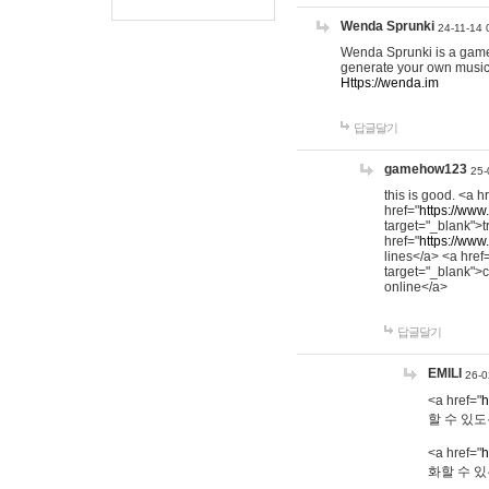
Wenda Sprunki
24-11-14 
Wenda Sprunki is a game t
generate your own music
Https://wenda.im
답글달기
gamehow123
25-
this is good. <a h
href="
https://www
target="_blank">t
href="
https://www
lines</a> <a href
target="_blank">c
online</a>
답글달기
EMILI
26-0
<a href="
h
할 수 있도
<a href="
h
화할 수 