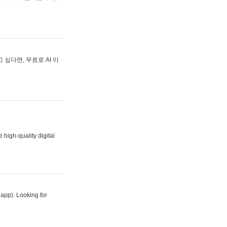
싶다면, 무료로 AI 이
 high-quality digital
 app). Looking for