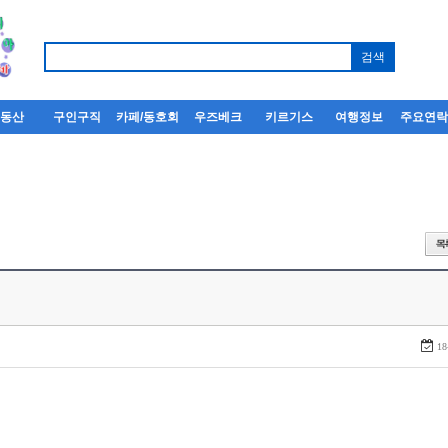
부동산
구인구직
카페/동호회
우즈베크
키르기스
여행정보
주요연
18