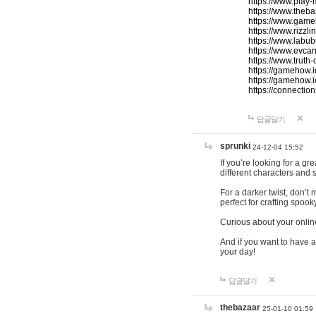
https://www.play-
https://www.theb
https://www.game
https://www.rizzli
https://www.labub
https://www.evcar
https://www.truth
https://gamehow.
https://gamehow.
https://connections
답글달기
sprunki
24-12-04 15:52
If you’re looking for a g
different characters and 
For a darker twist, don’t
perfect for crafting spoo
Curious about your onlin
And if you want to have a
your day!
답글달기
thebazaar
25-01-10 01:59