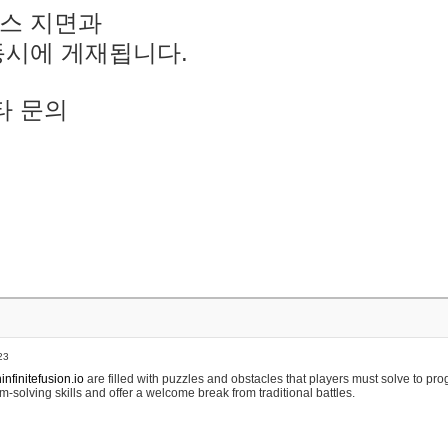
스 지면과
동시에 게재됩니다.
타 문의
23
nfinitefusion.io
are filled with puzzles and obstacles that players must solve to pr
m-solving skills and offer a welcome break from traditional battles.