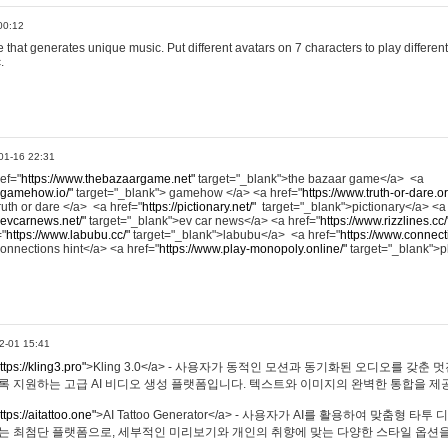
00:12
hat generates unique music. Put different avatars on 7 characters to play different
.
01-16 22:31
ref="
https://www.thebazaargame.net"
target="_blank">the bazaar game</a> <a
.gamehow.io/"
target="_blank"> gamehow </a> <a href="
https://www.truth-or-dare.o
ruth or dare </a> <a href="
https://pictionary.net/"
target="_blank">pictionary</a> <a
.evcarnews.net/"
target="_blank">ev car news</a> <a href="
https://www.rizzlines.cc/
="
https://www.labubu.cc/"
target="_blank">labubu</a> <a href="
https://www.connecti
onnections hint</a> <a href="
https://www.play-monopoly.online/"
target="_blank">
2-01 15:41
ttps://kling3.pro"
>Kling 3.0</a> - 사용자가 동적인 모션과 동기화된 오디오를 갖춘 
록 지원하는 고급 AI 비디오 생성 플랫폼입니다. 텍스트와 이미지의 완벽한 통합을 제공
ttps://aitattoo.one"
>AI Tattoo Generator</a> - 사용자가 AI를 활용하여 맞춤형 
있는 최첨단 플랫폼으로, 세부적인 미리보기와 개인의 취향에 맞는 다양한 스타일 옵션