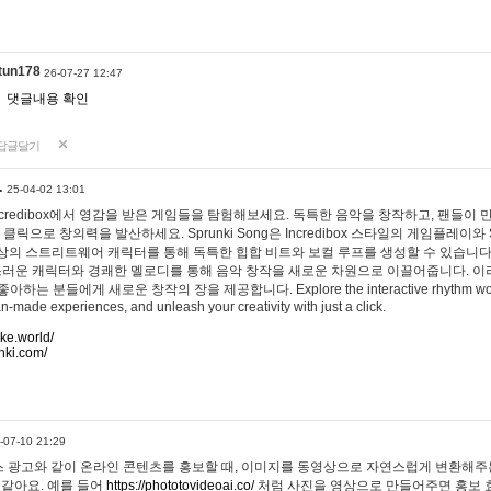
tun178
26-07-27 12:47
댓글내용 확인
답글달기
…
25-04-02 13:01
 Incredibox에서 영감을 받은 게임들을 탐험해보세요. 독특한 음악을 창작하고, 팬들이
 클릭으로 창의력을 발산하세요. Sprunki Song은 Incredibox 스타일의 게임플레이와 
상의 스트리트웨어 캐릭터를 통해 독특한 힙합 비트와 보컬 루프를 생성할 수 있습니다. 또한
사랑스러운 캐릭터와 경쾌한 멜로디를 통해 음악 창작을 새로운 차원으로 이끌어줍니다. 이
는 분들에게 새로운 창작의 장을 제공합니다. Explore the interactive rhythm world 
n-made experiences, and unleash your creativity with just a click.
ake.world/
nki.com/
-07-10 21:29
 광고와 같이 온라인 콘텐츠를 홍보할 때, 이미지를 동영상으로 자연스럽게 변환해주는
 같아요. 예를 들어
https://phototovideoai.co/
처럼 사진을 영상으로 만들어주면 홍보 효