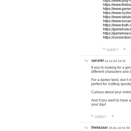
https://www.play-
https://www.theb
https://www.game
https://www.rizzli
https://www.labub
https://www.evcar
https://www.truth
https://gamehow.
https://gamehow.
https://connections
답글달기
sprunki
24-12-04 15:52
If you’re looking for a g
different characters and 
For a darker twist, don’t
perfect for crafting spoo
Curious about your onlin
And if you want to have a
your day!
답글달기
thebazaar
25-01-10 01:59