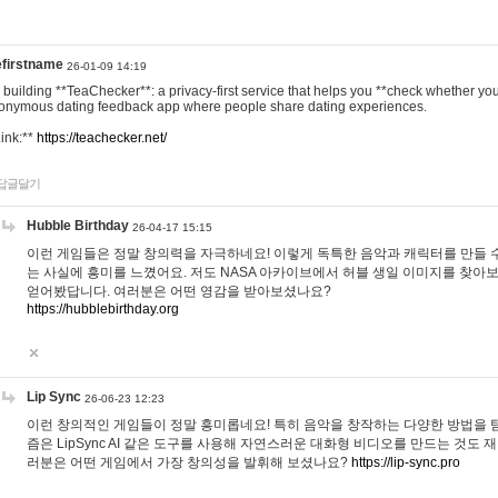
efirstname
26-01-09 14:19
m building **TeaChecker**: a privacy-first service that helps you **check whether y
onymous dating feedback app where people share dating experiences.
Link:**
https://teachecker.net/
답글달기
Hubble Birthday
26-04-17 15:15
이런 게임들은 정말 창의력을 자극하네요! 이렇게 독특한 음악과 캐릭터를 만들 
는 사실에 흥미를 느꼈어요. 저도 NASA 아카이브에서 허블 생일 이미지를 찾아
얻어봤답니다. 여러분은 어떤 영감을 받아보셨나요?
https://hubblebirthday.org
Lip Sync
26-06-23 12:23
이런 창의적인 게임들이 정말 흥미롭네요! 특히 음악을 창작하는 다양한 방법을 탐
즘은 LipSync AI 같은 도구를 사용해 자연스러운 대화형 비디오를 만드는 것도 
러분은 어떤 게임에서 가장 창의성을 발휘해 보셨나요?
https://lip-sync.pro