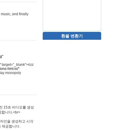
 music, and finally
환율 변환기
rg"
"
target="_blank">rizz
ons-hint.io/"
play monopoly
멋진 15초 비디오를 생성
합니다.<br>
타투 디자인을 생성하고 시각
을 제공합니다.