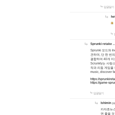
답글달기
he
Sprunki retake 
Sprunki 모드와
견하며, 단 한 번의
결합하여 40개 이
Scrunkly는 
작과 리듬 게임을 좋아하
music, discover fa
https://sprunkiret
https://game-spru
답글달기
lshimin
26
카자흐뉴스
면 좋을 것