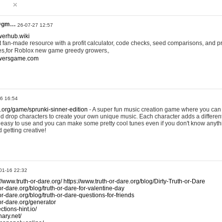
@gm…
26-07-27 12:57
werhub.wiki
 fan-made resource with a profit calculator, code checks, seed comparisons, and pr
es,for Roblox new game greedy growers。
owersgame.com
26 16:54
x.org/game/sprunki-sinner-edition
- A super fun music creation game where you can 
d drop characters to create your own unique music. Each character adds a differen
lly easy to use and you can make some pretty cool tunes even if you don't know anyt
d getting creative!
01-16 22:32
://www.truth-or-dare.org/
https://www.truth-or-dare.org/blog/Dirty-Truth-or-Dare
or-dare.org/blog/truth-or-dare-for-valentine-day
or-dare.org/blog/truth-or-dare-questions-for-friends
-or-dare.org/generator
tions-hint.io/
nary.net/