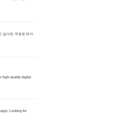
싶다면, 무료로 AI 이
 high-quality digital
 app). Looking for