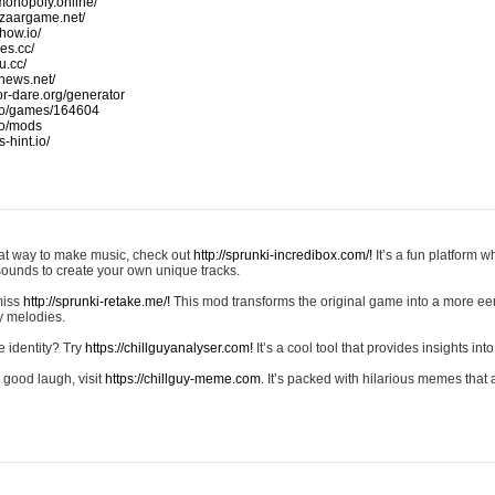
monopoly.online/
azaargame.net/
how.io/
nes.cc/
u.cc/
news.net/
-or-dare.org/generator
io/games/164604
io/mods
-hint.io/
reat way to make music, check out
http://sprunki-incredibox.com/!
It’s a fun platform 
sounds to create your own unique tracks.
 miss
http://sprunki-retake.me/!
This mod transforms the original game into a more ee
ky melodies.
e identity? Try
https://chillguyanalyser.com!
It’s a cool tool that provides insights into 
 good laugh, visit
https://chillguy-meme.com.
It’s packed with hilarious memes that 