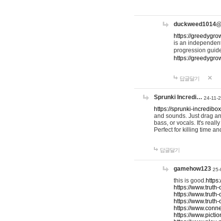
duckweed1014
https://greedygro
is an independent
progression guid
https://greedygr
답글달기
Sprunki Incredi…
24-11-
https://sprunki-incredibo
and sounds. Just drag an
bass, or vocals. It's rea
Perfect for killing time an
답글달기
gamehow123
25-
this is good.
https
https://www.truth-
https://www.truth-
https://www.truth
https://www.connec
https://www.pictio