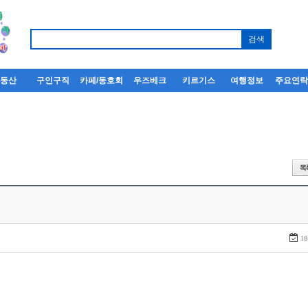
부동산
구인구직
카페/동호회
우즈베크
키르기스
여행정보
주요연
18