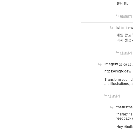
겠네요.
답글달기
lshimin
26
게임 광고와
미지 생성
답글달기
imagefx
25-09-16 
https://imgfx.dev/
Transform your id
art, illustrations
답글달기
thefirstn
**Title:**
feedback o
Hey r/buil