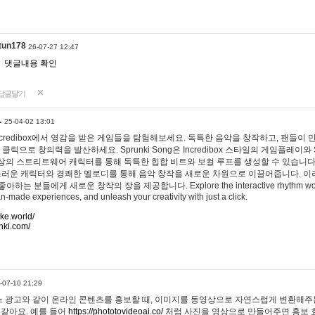
tun178
26-07-27 12:47
댓글내용 확인
답글달기
…
25-04-02 13:01
 Incredibox에서 영감을 받은 게임들을 탐험해보세요. 독특한 음악을 창작하고, 팬들이
 클릭으로 창의력을 발산하세요. Sprunki Song은 Incredibox 스타일의 게임플레이와 
상의 스트리트웨어 캐릭터를 통해 독특한 힙합 비트와 보컬 루프를 생성할 수 있습니다. 또한
사랑스러운 캐릭터와 경쾌한 멜로디를 통해 음악 창작을 새로운 차원으로 이끌어줍니다. 이
는 분들에게 새로운 창작의 장을 제공합니다. Explore the interactive rhythm world 
n-made experiences, and unleash your creativity with just a click.
ake.world/
nki.com/
-07-10 21:29
 광고와 같이 온라인 콘텐츠를 홍보할 때, 이미지를 동영상으로 자연스럽게 변환해주는
 같아요. 예를 들어
https://phototovideoai.co/
처럼 사진을 영상으로 만들어주면 홍보 효