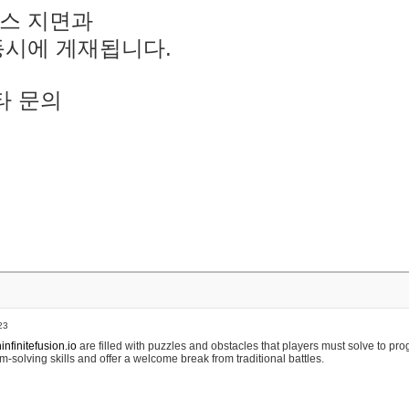
스 지면과
동시에 게재됩니다.
타 문의
23
nfinitefusion.io
are filled with puzzles and obstacles that players must solve to pr
m-solving skills and offer a welcome break from traditional battles.