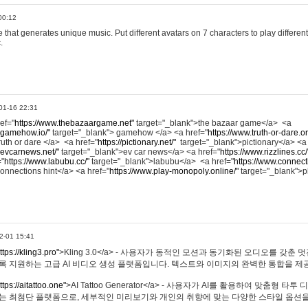
00:12
hat generates unique music. Put different avatars on 7 characters to play different
.
01-16 22:31
ref="
https://www.thebazaargame.net"
target="_blank">the bazaar game</a> <a
.gamehow.io/"
target="_blank"> gamehow </a> <a href="
https://www.truth-or-dare.o
ruth or dare </a> <a href="
https://pictionary.net/"
target="_blank">pictionary</a> <a
.evcarnews.net/"
target="_blank">ev car news</a> <a href="
https://www.rizzlines.cc/
="
https://www.labubu.cc/"
target="_blank">labubu</a> <a href="
https://www.connecti
onnections hint</a> <a href="
https://www.play-monopoly.online/"
target="_blank">
2-01 15:41
ttps://kling3.pro"
>Kling 3.0</a> - 사용자가 동적인 모션과 동기화된 오디오를 갖춘 
록 지원하는 고급 AI 비디오 생성 플랫폼입니다. 텍스트와 이미지의 완벽한 통합을 제공
ttps://aitattoo.one"
>AI Tattoo Generator</a> - 사용자가 AI를 활용하여 맞춤형 
있는 최첨단 플랫폼으로, 세부적인 미리보기와 개인의 취향에 맞는 다양한 스타일 옵션