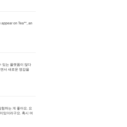
ou appear on Tea**, an
수 있는 플랫폼이 많다
보면서 새로운 영감을
험하는 게 좋아요. 요
재미있더라구요. 혹시 여