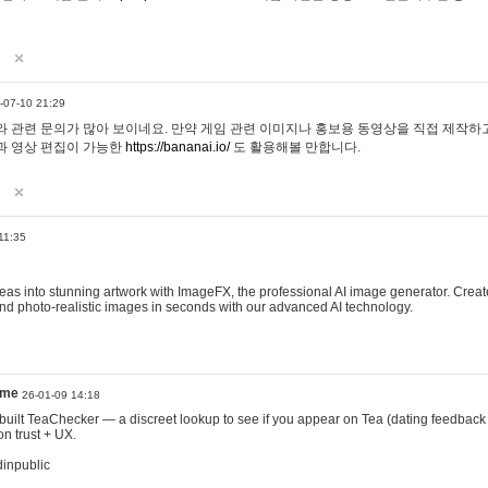
-07-10 21:29
 관련 문의가 많아 보이네요. 만약 게임 관련 이미지나 홍보용 동영상을 직접 제작하고 
과 영상 편집이 가능한
https://bananai.io/
도 활용해볼 만합니다.
11:35
eas into stunning artwork with ImageFX, the professional AI image generator. Create
, and photo-realistic images in seconds with our advanced AI technology.
ame
26-01-09 14:18
 I built TeaChecker — a discreet lookup to see if you appear on Tea (dating feedback
n trust + UX.
dinpublic