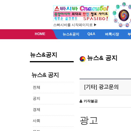
스빠시바를 시작페이지로 ▶
HOME
Q&A
뉴스&공지
벼룩시장
뉴스&공지
뉴스& 공지
뉴스& 공지
[기타] 광고문의
전체
공지
카작불곰
경제
광고
사회