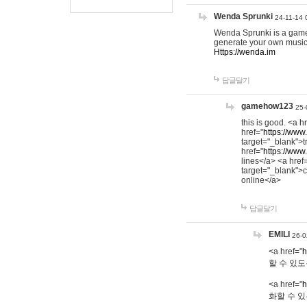
Wenda Sprunki
24-11-14 
Wenda Sprunki is a game t
generate your own music
Https://wenda.im
답글달기
gamehow123
25-
this is good. <a h
href="
https://www
target="_blank">t
href="
https://www
lines</a> <a href
target="_blank">c
online</a>
답글달기
EMILI
26-0
<a href="
h
할 수 있도
<a href="
h
화할 수 