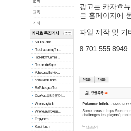
문화
광고는 카자흐뉴
교육
본 홈페이지에 
기타
파일 제작 및 기
카자흐 특집기사
more
51 Club Game
8 701 555 8949
The Unassuming Thr…
Top Platform Games…
The speed in Slope
Pokerogue: The Pok…
Snow Rider: Endles…
Re: Pokerogue: The…
댓글목록
949
Drive Mad: 물리 엔진이 …
When every fractio…
Pokemon Infinit…
24-08-14 17:
Some areas in
https://pokemoni
When every move ge…
challenges test players' proble
Empty room
Keep in touch
답글달기