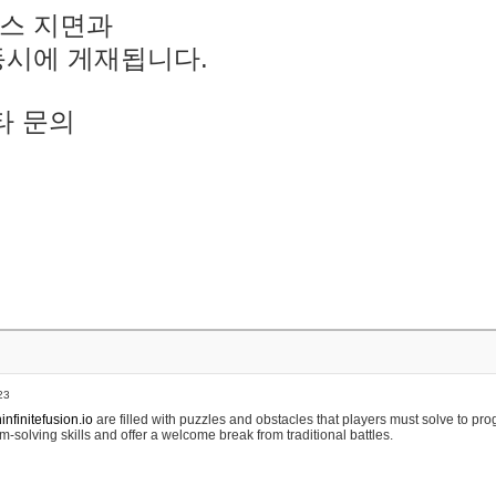
스 지면과
동시에 게재됩니다.
타 문의
23
nfinitefusion.io
are filled with puzzles and obstacles that players must solve to pr
m-solving skills and offer a welcome break from traditional battles.