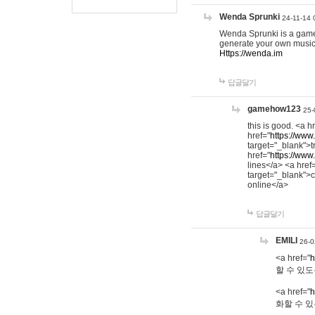
Wenda Sprunki
24-11-14 
Wenda Sprunki is a game t
generate your own music
Https://wenda.im
답글달기
gamehow123
25-
this is good. <a h
href="
https://www
target="_blank">t
href="
https://www
lines</a> <a href
target="_blank">c
online</a>
답글달기
EMILI
26-0
<a href="
h
할 수 있도
<a href="
h
화할 수 