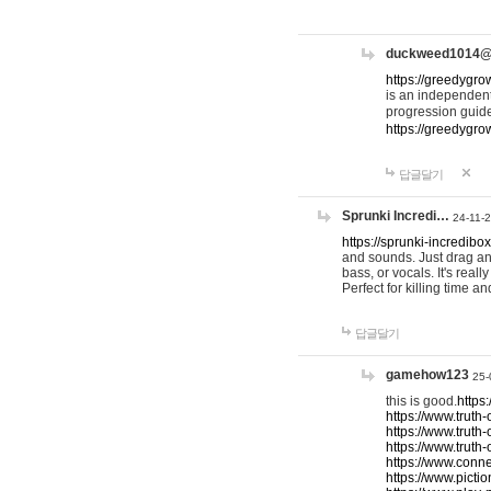
duckweed1014
https://greedygro
is an independent
progression guid
https://greedygr
답글달기
Sprunki Incredi…
24-11-
https://sprunki-incredibo
and sounds. Just drag an
bass, or vocals. It's rea
Perfect for killing time an
답글달기
gamehow123
25-
this is good.
https
https://www.truth-
https://www.truth-
https://www.truth
https://www.connec
https://www.pictio