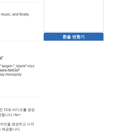
 music, and finally
환율 변환기
rg"
"
target="_blank">rizz
ons-hint.io/"
play monopoly
멋진 15초 비디오를 생성
합니다.<br>
타투 디자인을 생성하고 시각
을 제공합니다.