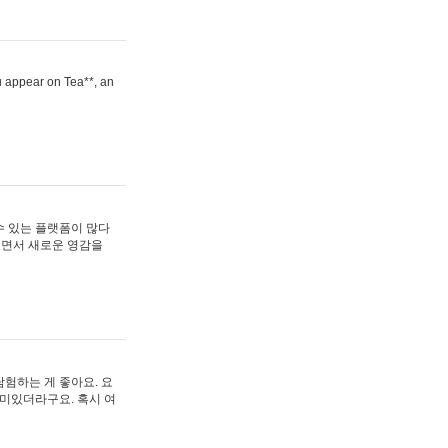
ou appear on Tea**, an
수 있는 플랫폼이 많다
보면서 새로운 영감을
험하는 게 좋아요. 요
재미있더라구요. 혹시 여