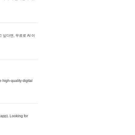
싶다면, 무료로 AI 이
 high-quality digital
 app). Looking for