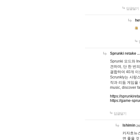
답글달기
he
Sprunki retake 
Sprunki 모드와
견하며, 단 한 번의
결합하여 40개 이
Scrunkly는 
작과 리듬 게임을 좋아하
music, discover fa
https://sprunkiret
https://game-spru
답글달기
lshimin
26
카자흐뉴스
면 좋을 것