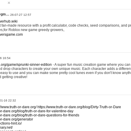
@gm…
26-07-27 12:57
werhub.wiki
 fan-made resource with a profit calculator, code checks, seed comparisons, and pr
es,for Roblox new game greedy growers。
owersgame.com
26 16:54
x.org/game/sprunki-sinner-edition
- A super fun music creation game where you can 
d drop characters to create your own unique music. Each character adds a differen
lly easy to use and you can make some pretty cool tunes even if you don't know anyt
d getting creative!
01-16 22:32
://www.truth-or-dare.org/
https://www.truth-or-dare.org/blog/Dirty-Truth-or-Dare
or-dare.org/blog/truth-or-dare-for-valentine-day
or-dare.org/blog/truth-or-dare-questions-for-friends
-or-dare.org/generator
tions-hint.io/
nary.net/