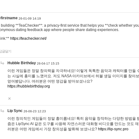
efirstname
26-01-09 14:19
m building **TeaChecker**: a privacy-first service that helps you **check whether y
onymous dating feedback app where people share dating experiences.
Link:**
https://teachecker.net/
답글달기
Hubble Birthday
26-04-17 15:15
이런 게임들은 정말 창의력을 자극하네요! 이렇게 독특한 음악과 캐릭터를 만들 
는 사실에 흥미를 느꼈어요. 저도 NASA 아카이브에서 허블 생일 이미지를 찾아
얻어봤답니다. 여러분은 어떤 영감을 받아보셨나요?
https://hubblebirthday.org
Lip Sync
26-06-23 12:23
이런 창의적인 게임들이 정말 흥미롭네요! 특히 음악을 창작하는 다양한 방법을 탐
즘은 LipSync AI 같은 도구를 사용해 자연스러운 대화형 비디오를 만드는 것도 
러분은 어떤 게임에서 가장 창의성을 발휘해 보셨나요?
https://lip-sync.pro