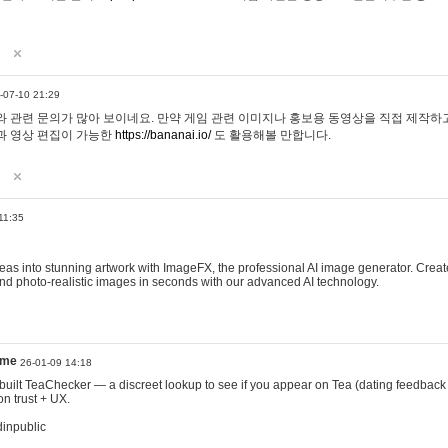
-07-10 21:29
 관련 문의가 많아 보이네요. 만약 게임 관련 이미지나 홍보용 동영상을 직접 제작하고 
과 영상 편집이 가능한
https://bananai.io/
도 활용해볼 만합니다.
11:35
eas into stunning artwork with ImageFX, the professional AI image generator. Create
, and photo-realistic images in seconds with our advanced AI technology.
ame
26-01-09 14:18
 I built TeaChecker — a discreet lookup to see if you appear on Tea (dating feedback
n trust + UX.
dinpublic