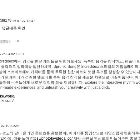
tun178
26-07-27 12:47
댓글내용 확인
답글달기
…
25-04-02 13:01
 Incredibox에서 영감을 받은 게임들을 탐험해보세요. 독특한 음악을 창작하고, 팬들이
 클릭으로 창의력을 발산하세요. Sprunki Song은 Incredibox 스타일의 게임플레이와 
상의 스트리트웨어 캐릭터를 통해 독특한 힙합 비트와 보컬 루프를 생성할 수 있습니다. 또한
사랑스러운 캐릭터와 경쾌한 멜로디를 통해 음악 창작을 새로운 차원으로 이끌어줍니다. 이
는 분들에게 새로운 창작의 장을 제공합니다. Explore the interactive rhythm world 
n-made experiences, and unleash your creativity with just a click.
ake.world/
nki.com/
-07-10 21:29
 광고와 같이 온라인 콘텐츠를 홍보할 때, 이미지를 동영상으로 자연스럽게 변환해주는
 같아요. 예를 들어
https://phototovideoai.co/
처럼 사진을 영상으로 만들어주면 홍보 효