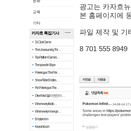
문화
광고는 카자흐뉴
교육
본 홈페이지에 
기타
파일 제작 및 기
카자흐 특집기사
more
51 Club Game
8 701 555 8949
The Unassuming Thr…
Top Platform Games…
The speed in Slope
Pokerogue: The Pok…
Snow Rider: Endles…
Re: Pokerogue: The…
댓글목록
948
Drive Mad: 물리 엔진이 …
When every fractio…
Pokemon Infinit…
24-08-14 17:
Some areas in
https://pokemoni
When every move ge…
challenges test players' proble
Empty room
Keep in touch
답글달기