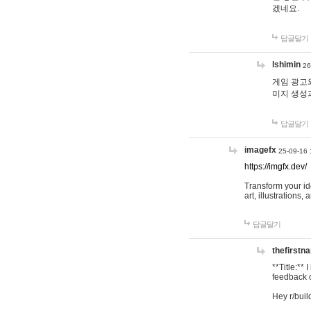
겠네요.
답글달기
lshimin
26
게임 광고와
미지 생성
답글달기
imagefx
25-09-16 
https://imgfx.dev/
Transform your id
art, illustrations
답글달기
thefirstn
**Title:**
feedback o
Hey r/buil