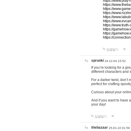
https://www.play-
https://www.theb
https://www.game
https://www.rizzli
https://www.labub
https://www.evcar
https://www.truth
https://gamehow.
https://gamehow.
https://connections
답글달기
sprunki
24-12-04 15:52
If you’re looking for a g
different characters and 
For a darker twist, don’t
perfect for crafting spoo
Curious about your onlin
And if you want to have a
your day!
답글달기
thebazaar
25-01-10 01:59