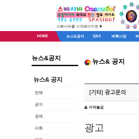
스빠시바를 시작페이지로 ▶
HOME
Q&A
뉴스&공지
벼룩시장
뉴스&공지
뉴스& 공지
뉴스& 공지
[기타] 광고문의
전체
공지
카작불곰
경제
광고
사회