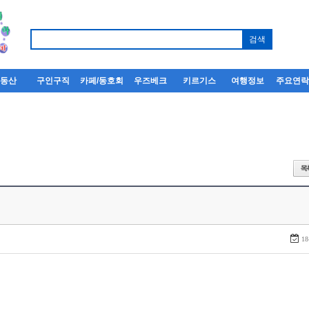
부동산
구인구직
카페/동호회
우즈베크
키르기스
여행정보
주요연
18