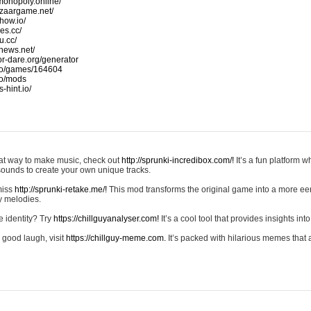
monopoly.online/
azaargame.net/
how.io/
nes.cc/
u.cc/
news.net/
-or-dare.org/generator
io/games/164604
io/mods
-hint.io/
reat way to make music, check out
http://sprunki-incredibox.com/!
It’s a fun platform 
sounds to create your own unique tracks.
 miss
http://sprunki-retake.me/!
This mod transforms the original game into a more ee
ky melodies.
e identity? Try
https://chillguyanalyser.com!
It’s a cool tool that provides insights into 
 good laugh, visit
https://chillguy-meme.com.
It’s packed with hilarious memes that 