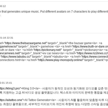
00:12
hat generates unique music. Put different avatars on 7 characters to play different
.
01-16 22:31
ref="
https://www.thebazaargame.net"
target="_blank">the bazaar game</a> <a
.gamehow.io/"
target="_blank"> gamehow </a> <a href="
https://www.truth-or-dare.o
ruth or dare </a> <a href="
https://pictionary.net/"
target="_blank">pictionary</a> <a
.evcarnews.net/"
target="_blank">ev car news</a> <a href="
https://www.rizzlines.cc/
="
https://www.labubu.cc/"
target="_blank">labubu</a> <a href="
https://www.connecti
onnections hint</a> <a href="
https://www.play-monopoly.online/"
target="_blank">
2-01 15:41
ttps://kling3.pro"
>Kling 3.0</a> - 사용자가 동적인 모션과 동기화된 오디오를 갖춘 
록 지원하는 고급 AI 비디오 생성 플랫폼입니다. 텍스트와 이미지의 완벽한 통합을 제공
ttps://aitattoo.one"
>AI Tattoo Generator</a> - 사용자가 AI를 활용하여 맞춤형 
있는 최첨단 플랫폼으로, 세부적인 미리보기와 개인의 취향에 맞는 다양한 스타일 옵션