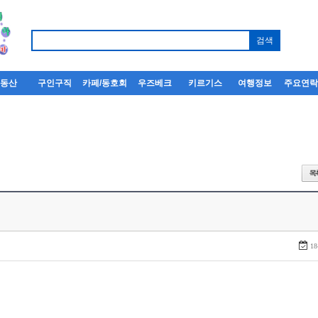
부동산
구인구직
카페/동호회
우즈베크
키르기스
여행정보
주요연
18