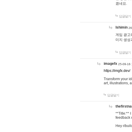
겠네요.
답글달기
lshimin
26
게임 광고와
미지 생성
답글달기
imagefx
25-09-16 
https://imgfx.dev/
Transform your id
art, illustrations
답글달기
thefirstn
**Title:**
feedback o
Hey r/buil