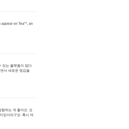
ou appear on Tea**, an
수 있는 플랫폼이 많다
보면서 새로운 영감을
험하는 게 좋아요. 요
재미있더라구요. 혹시 여