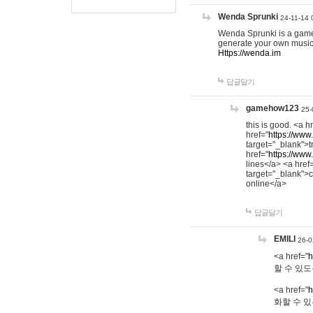
Wenda Sprunki
24-11-14 
Wenda Sprunki is a game t
generate your own music
Https://wenda.im
답글달기
gamehow123
25-
this is good. <a h
href="
https://www
target="_blank">t
href="
https://www
lines</a> <a href
target="_blank">c
online</a>
답글달기
EMILI
26-0
<a href="
h
할 수 있도
<a href="
h
화할 수 