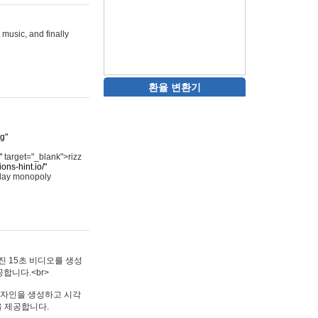
 music, and finally
환율 변환기
rg"
"
target="_blank">rizz
ons-hint.io/"
play monopoly
멋진 15초 비디오를 생성
합니다.<br>
타투 디자인을 생성하고 시각
을 제공합니다.