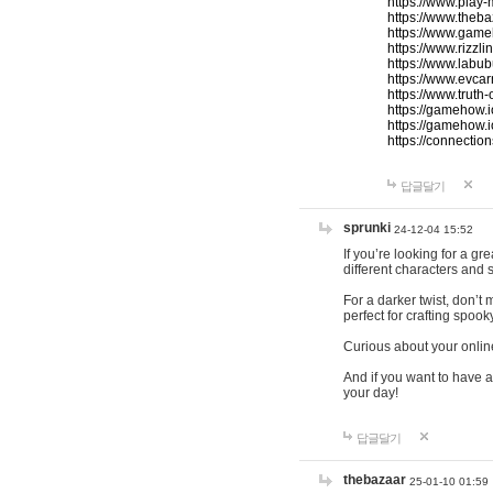
https://www.play-
https://www.theb
https://www.game
https://www.rizzli
https://www.labub
https://www.evcar
https://www.truth
https://gamehow.
https://gamehow.
https://connections
답글달기
sprunki
24-12-04 15:52
If you’re looking for a g
different characters and 
For a darker twist, don’t
perfect for crafting spoo
Curious about your onlin
And if you want to have a
your day!
답글달기
thebazaar
25-01-10 01:59