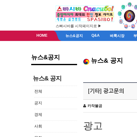
스빠시바를 시작페이지로 ▶
HOME
Q&A
뉴스&공지
벼룩시장
뉴스&공지
뉴스& 공지
뉴스& 공지
[기타] 광고문의
전체
공지
카작불곰
경제
광고
사회