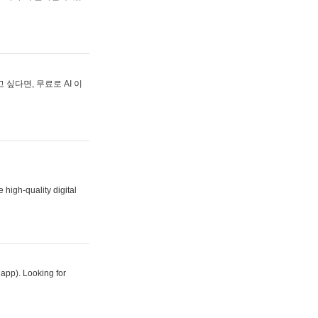
싶다면, 무료로 AI 이
 high-quality digital
 app). Looking for