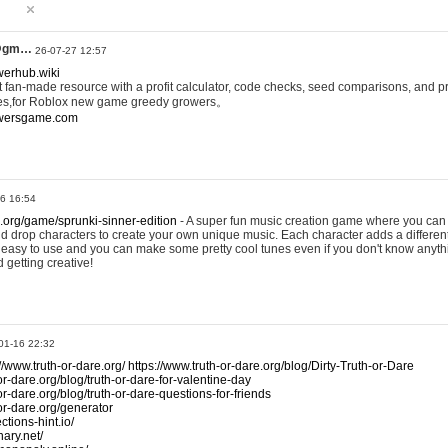
@gm…
26-07-27 12:57
werhub.wiki
 fan-made resource with a profit calculator, code checks, seed comparisons, and pr
es,for Roblox new game greedy growers。
owersgame.com
26 16:54
x.org/game/sprunki-sinner-edition
- A super fun music creation game where you can 
d drop characters to create your own unique music. Each character adds a differen
lly easy to use and you can make some pretty cool tunes even if you don't know anyt
d getting creative!
01-16 22:32
://www.truth-or-dare.org/
https://www.truth-or-dare.org/blog/Dirty-Truth-or-Dare
or-dare.org/blog/truth-or-dare-for-valentine-day
or-dare.org/blog/truth-or-dare-questions-for-friends
-or-dare.org/generator
tions-hint.io/
nary.net/