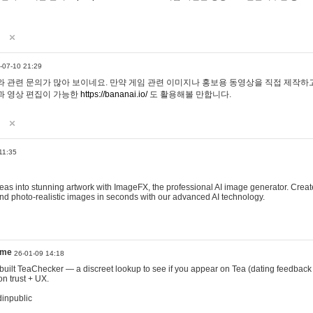
-07-10 21:29
 관련 문의가 많아 보이네요. 만약 게임 관련 이미지나 홍보용 동영상을 직접 제작하고 
과 영상 편집이 가능한
https://bananai.io/
도 활용해볼 만합니다.
11:35
eas into stunning artwork with ImageFX, the professional AI image generator. Create
, and photo-realistic images in seconds with our advanced AI technology.
ame
26-01-09 14:18
 I built TeaChecker — a discreet lookup to see if you appear on Tea (dating feedback
n trust + UX.
dinpublic