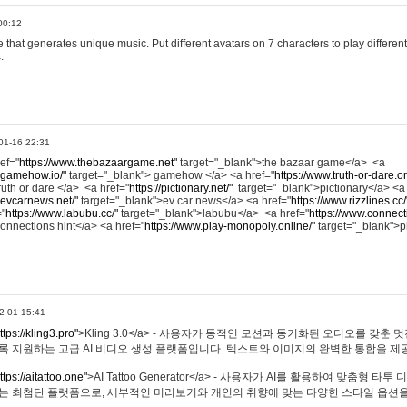
00:12
hat generates unique music. Put different avatars on 7 characters to play different
.
01-16 22:31
ref="
https://www.thebazaargame.net"
target="_blank">the bazaar game</a> <a
.gamehow.io/"
target="_blank"> gamehow </a> <a href="
https://www.truth-or-dare.o
ruth or dare </a> <a href="
https://pictionary.net/"
target="_blank">pictionary</a> <a
.evcarnews.net/"
target="_blank">ev car news</a> <a href="
https://www.rizzlines.cc/
="
https://www.labubu.cc/"
target="_blank">labubu</a> <a href="
https://www.connecti
onnections hint</a> <a href="
https://www.play-monopoly.online/"
target="_blank">
2-01 15:41
ttps://kling3.pro"
>Kling 3.0</a> - 사용자가 동적인 모션과 동기화된 오디오를 갖춘 
록 지원하는 고급 AI 비디오 생성 플랫폼입니다. 텍스트와 이미지의 완벽한 통합을 제공
ttps://aitattoo.one"
>AI Tattoo Generator</a> - 사용자가 AI를 활용하여 맞춤형 
있는 최첨단 플랫폼으로, 세부적인 미리보기와 개인의 취향에 맞는 다양한 스타일 옵션