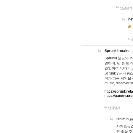
답글달기
he
Sprunki retake 
Sprunki 모드와
견하며, 단 한 번의
결합하여 40개 이
Scrunkly는 
작과 리듬 게임을 좋아하
music, discover fa
https://sprunkiret
https://game-spru
답글달기
lshimin
26
카자흐뉴스
면 좋을 것