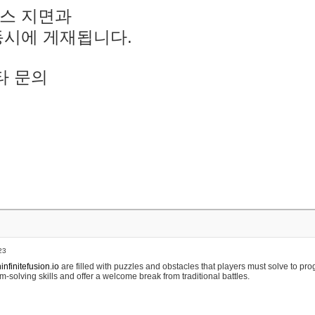
스 지면과
동시에 게재됩니다.
타 문의
23
nfinitefusion.io
are filled with puzzles and obstacles that players must solve to pr
m-solving skills and offer a welcome break from traditional battles.