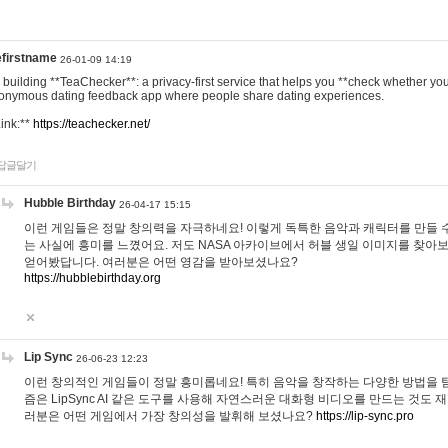
efirstname
26-01-09 14:19
m building **TeaChecker**: a privacy-first service that helps you **check whether y
onymous dating feedback app where people share dating experiences.
Link:**
https://teachecker.net/
답글달기
Hubble Birthday
26-04-17 15:15
이런 게임들은 정말 창의력을 자극하네요! 이렇게 독특한 음악과 캐릭터를 만들 
는 사실에 흥미를 느꼈어요. 저도 NASA 아카이브에서 허블 생일 이미지를 찾아
얻어봤답니다. 여러분은 어떤 영감을 받아보셨나요?
https://hubblebirthday.org
Lip Sync
26-06-23 12:23
이런 창의적인 게임들이 정말 흥미롭네요! 특히 음악을 창작하는 다양한 방법을 탐
즘은 LipSync AI 같은 도구를 사용해 자연스러운 대화형 비디오를 만드는 것도 
러분은 어떤 게임에서 가장 창의성을 발휘해 보셨나요?
https://lip-sync.pro