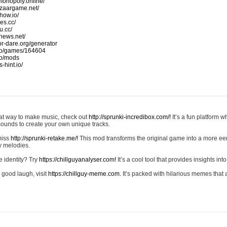
monopoly.online/
azaargame.net/
how.io/
nes.cc/
u.cc/
news.net/
-or-dare.org/generator
io/games/164604
io/mods
-hint.io/
reat way to make music, check out
http://sprunki-incredibox.com/!
It’s a fun platform 
sounds to create your own unique tracks.
 miss
http://sprunki-retake.me/!
This mod transforms the original game into a more ee
ky melodies.
e identity? Try
https://chillguyanalyser.com!
It’s a cool tool that provides insights into 
 good laugh, visit
https://chillguy-meme.com.
It’s packed with hilarious memes that 