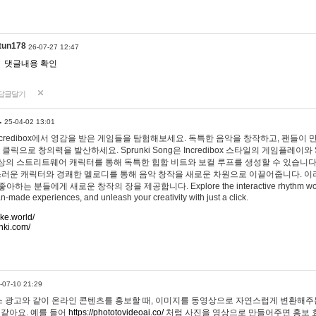
tun178
26-07-27 12:47
댓글내용 확인
답글달기
…
25-04-02 13:01
 Incredibox에서 영감을 받은 게임들을 탐험해보세요. 독특한 음악을 창작하고, 팬들이
 클릭으로 창의력을 발산하세요. Sprunki Song은 Incredibox 스타일의 게임플레이와 
상의 스트리트웨어 캐릭터를 통해 독특한 힙합 비트와 보컬 루프를 생성할 수 있습니다. 또한
사랑스러운 캐릭터와 경쾌한 멜로디를 통해 음악 창작을 새로운 차원으로 이끌어줍니다. 이
는 분들에게 새로운 창작의 장을 제공합니다. Explore the interactive rhythm world 
n-made experiences, and unleash your creativity with just a click.
ake.world/
nki.com/
-07-10 21:29
 광고와 같이 온라인 콘텐츠를 홍보할 때, 이미지를 동영상으로 자연스럽게 변환해주는
 같아요. 예를 들어
https://phototovideoai.co/
처럼 사진을 영상으로 만들어주면 홍보 효