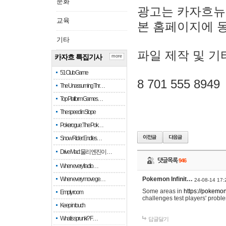
문화
광고는 카자흐뉴
교육
본 홈페이지에 
기타
파일 제작 및 기
카자흐 특집기사
more
51 Club Game
8 701 555 8949
The Unassuming Thr…
Top Platform Games…
The speed in Slope
Pokerogue: The Pok…
Snow Rider: Endles…
Drive Mad: 물리 엔진이 …
댓글목록
946
When every fractio…
When every move ge…
Pokemon Infinit…
24-08-14 17:
Some areas in
https://pokemoni
Empty room
challenges test players' proble
Keep in touch
What is sprunki? F…
답글달기