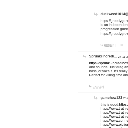
duckweed1014
https://greedygro
is an independent
progression guid
https://greedygr
답글달기
Sprunki Incredi…
24-11-
https://sprunki-incredibo
and sounds. Just drag an
bass, or vocals. It's rea
Perfect for killing time an
답글달기
gamehow123
25-
this is good.
https
https://www.truth-
https://www.truth-
https://www.truth
https://www.connec
https://www.pictio