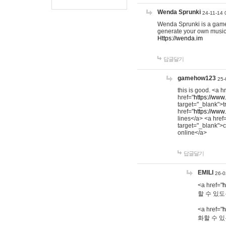
Wenda Sprunki
24-11-14 
Wenda Sprunki is a game t
generate your own music
Https://wenda.im
답글달기
gamehow123
25-
this is good. <a h
href="
https://www
target="_blank">t
href="
https://www
lines</a> <a href
target="_blank">c
online</a>
답글달기
EMILI
26-0
<a href="
h
할 수 있도
<a href="
h
화할 수 