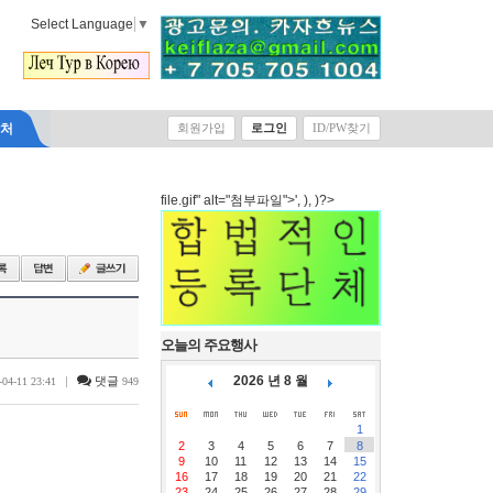
Select Language
▼
락처
회원가입
로그인
ID/PW찾기
file.gif" alt="첨부파일">', ), )?>
오늘의 주요행사
2026 년 8 월
|
댓글
-04-11 23:41
949
1
2
3
4
5
6
7
8
9
10
11
12
13
14
15
16
17
18
19
20
21
22
23
24
25
26
27
28
29