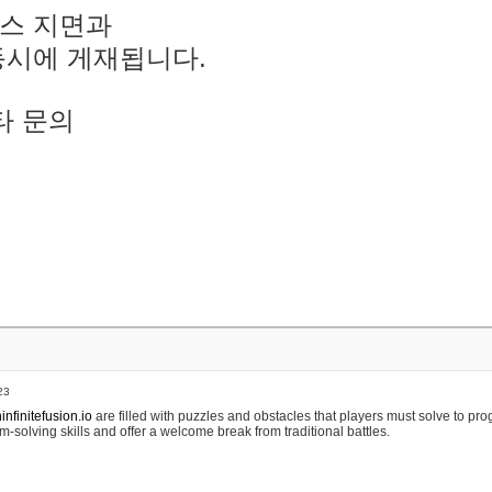
스 지면과
동시에 게재됩니다.
타 문의
23
nfinitefusion.io
are filled with puzzles and obstacles that players must solve to pr
m-solving skills and offer a welcome break from traditional battles.