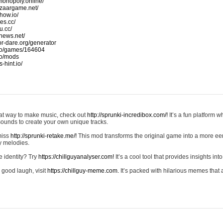
monopoly.online/
azaargame.net/
how.io/
nes.cc/
u.cc/
news.net/
-or-dare.org/generator
io/games/164604
io/mods
-hint.io/
reat way to make music, check out
http://sprunki-incredibox.com/!
It’s a fun platform 
sounds to create your own unique tracks.
 miss
http://sprunki-retake.me/!
This mod transforms the original game into a more ee
ky melodies.
e identity? Try
https://chillguyanalyser.com!
It’s a cool tool that provides insights into 
 good laugh, visit
https://chillguy-meme.com.
It’s packed with hilarious memes that 