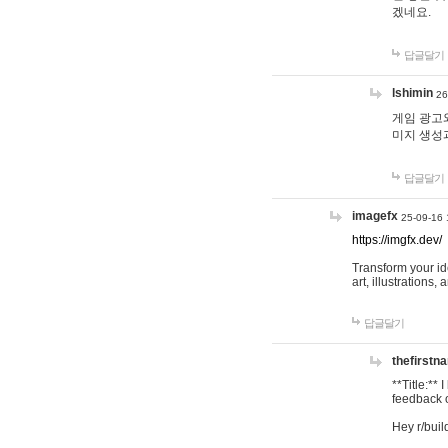
겠네요.
답글달기
lshimin
26
게임 광고와
미지 생성
답글달기
imagefx
25-09-16 
https://imgfx.dev/
Transform your id
art, illustrations
답글달기
thefirstn
**Title:**
feedback o
Hey r/buil