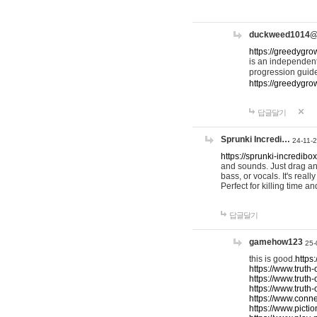
duckweed1014
https://greedygro
is an independent
progression guid
https://greedygr
답글달기
Sprunki Incredi…
24-11-
https://sprunki-incredibo
and sounds. Just drag an
bass, or vocals. It's rea
Perfect for killing time an
답글달기
gamehow123
25-
this is good.
https
https://www.truth-
https://www.truth-
https://www.truth
https://www.connec
https://www.pictio