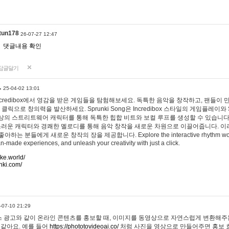
tun178
26-07-27 12:47
댓글내용 확인
답글달기
…
25-04-02 13:01
 Incredibox에서 영감을 받은 게임들을 탐험해보세요. 독특한 음악을 창작하고, 팬들이
 클릭으로 창의력을 발산하세요. Sprunki Song은 Incredibox 스타일의 게임플레이와 
상의 스트리트웨어 캐릭터를 통해 독특한 힙합 비트와 보컬 루프를 생성할 수 있습니다. 또한
사랑스러운 캐릭터와 경쾌한 멜로디를 통해 음악 창작을 새로운 차원으로 이끌어줍니다. 이
는 분들에게 새로운 창작의 장을 제공합니다. Explore the interactive rhythm world 
n-made experiences, and unleash your creativity with just a click.
ake.world/
nki.com/
-07-10 21:29
 광고와 같이 온라인 콘텐츠를 홍보할 때, 이미지를 동영상으로 자연스럽게 변환해주는
 같아요. 예를 들어
https://phototovideoai.co/
처럼 사진을 영상으로 만들어주면 홍보 효