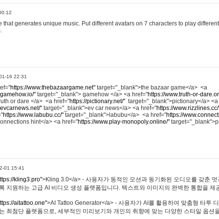
00:12
hat generates unique music. Put different avatars on 7 characters to play different
.
01-16 22:31
ref="
https://www.thebazaargame.net"
target="_blank">the bazaar game</a> <a
.gamehow.io/"
target="_blank"> gamehow </a> <a href="
https://www.truth-or-dare.o
ruth or dare </a> <a href="
https://pictionary.net/"
target="_blank">pictionary</a> <a
.evcarnews.net/"
target="_blank">ev car news</a> <a href="
https://www.rizzlines.cc/
="
https://www.labubu.cc/"
target="_blank">labubu</a> <a href="
https://www.connecti
onnections hint</a> <a href="
https://www.play-monopoly.online/"
target="_blank">
2-01 15:41
ttps://kling3.pro"
>Kling 3.0</a> - 사용자가 동적인 모션과 동기화된 오디오를 갖춘 
록 지원하는 고급 AI 비디오 생성 플랫폼입니다. 텍스트와 이미지의 완벽한 통합을 제공
ttps://aitattoo.one"
>AI Tattoo Generator</a> - 사용자가 AI를 활용하여 맞춤형 
있는 최첨단 플랫폼으로, 세부적인 미리보기와 개인의 취향에 맞는 다양한 스타일 옵션