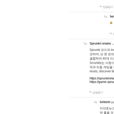
답글달기
he
Sprunki retake 
Sprunki 모드와
견하며, 단 한 번의
결합하여 40개 이
Scrunkly는 
작과 리듬 게임을 좋아하
music, discover fa
https://sprunkiret
https://game-spru
답글달기
lshimin
26
카자흐뉴스
면 좋을 것