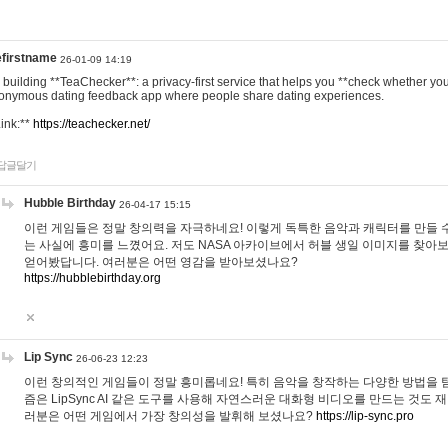
efirstname
26-01-09 14:19
m building **TeaChecker**: a privacy-first service that helps you **check whether y
onymous dating feedback app where people share dating experiences.
Link:**
https://teachecker.net/
답글달기
Hubble Birthday
26-04-17 15:15
이런 게임들은 정말 창의력을 자극하네요! 이렇게 독특한 음악과 캐릭터를 만들 
는 사실에 흥미를 느꼈어요. 저도 NASA 아카이브에서 허블 생일 이미지를 찾아
얻어봤답니다. 여러분은 어떤 영감을 받아보셨나요?
https://hubblebirthday.org
Lip Sync
26-06-23 12:23
이런 창의적인 게임들이 정말 흥미롭네요! 특히 음악을 창작하는 다양한 방법을 탐
즘은 LipSync AI 같은 도구를 사용해 자연스러운 대화형 비디오를 만드는 것도 
러분은 어떤 게임에서 가장 창의성을 발휘해 보셨나요?
https://lip-sync.pro