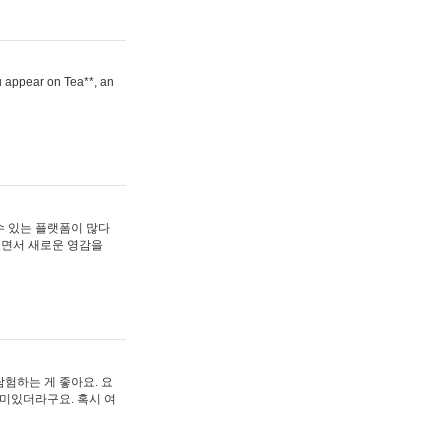
ou appear on Tea**, an
수 있는 플랫폼이 많다
보면서 새로운 영감을
험하는 게 좋아요. 요
재미있더라구요. 혹시 여