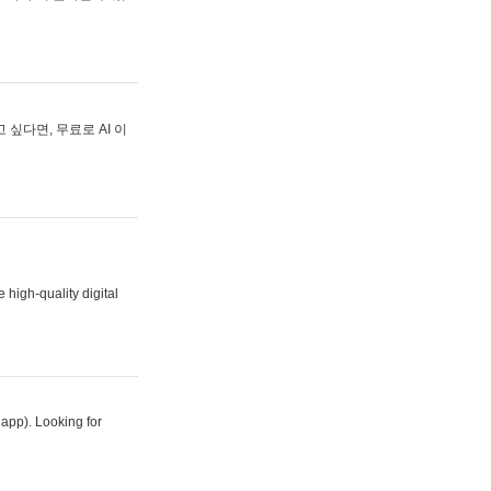
싶다면, 무료로 AI 이
 high-quality digital
 app). Looking for