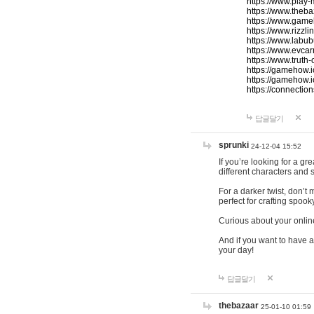
https://www.play-
https://www.theb
https://www.game
https://www.rizzli
https://www.labub
https://www.evcar
https://www.truth
https://gamehow.
https://gamehow.
https://connections
답글달기
sprunki
24-12-04 15:52
If you’re looking for a g
different characters and 
For a darker twist, don’t
perfect for crafting spoo
Curious about your onlin
And if you want to have a
your day!
답글달기
thebazaar
25-01-10 01:59