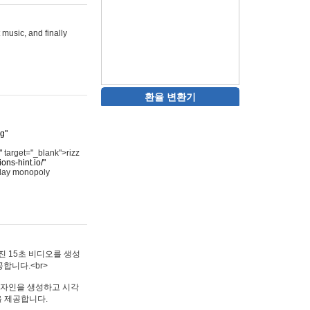
 music, and finally
환율 변환기
rg"
"
target="_blank">rizz
ons-hint.io/"
play monopoly
멋진 15초 비디오를 생성
합니다.<br>
타투 디자인을 생성하고 시각
을 제공합니다.