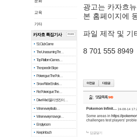
문화
광고는 카자흐뉴
교육
본 홈페이지에 
기타
파일 제작 및 기
카자흐 특집기사
more
51 Club Game
8 701 555 8949
The Unassuming Thr…
Top Platform Games…
The speed in Slope
Pokerogue: The Pok…
Snow Rider: Endles…
Re: Pokerogue: The…
댓글목록
949
Drive Mad: 물리 엔진이 …
When every fractio…
Pokemon Infinit…
24-08-14 17:
Some areas in
https://pokemoni
When every move ge…
challenges test players' proble
Empty room
Keep in touch
답글달기