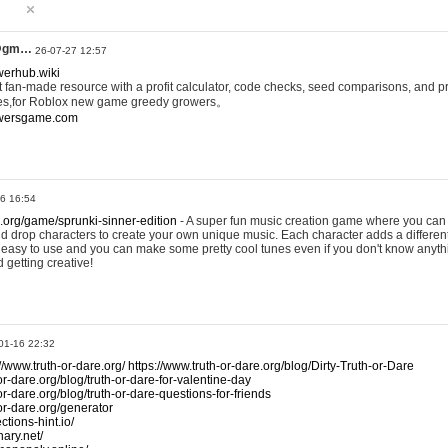
@gm…
26-07-27 12:57
werhub.wiki
 fan-made resource with a profit calculator, code checks, seed comparisons, and pr
es,for Roblox new game greedy growers。
owersgame.com
26 16:54
x.org/game/sprunki-sinner-edition
- A super fun music creation game where you can 
d drop characters to create your own unique music. Each character adds a differen
lly easy to use and you can make some pretty cool tunes even if you don't know anyt
d getting creative!
01-16 22:32
://www.truth-or-dare.org/
https://www.truth-or-dare.org/blog/Dirty-Truth-or-Dare
or-dare.org/blog/truth-or-dare-for-valentine-day
or-dare.org/blog/truth-or-dare-questions-for-friends
-or-dare.org/generator
tions-hint.io/
nary.net/