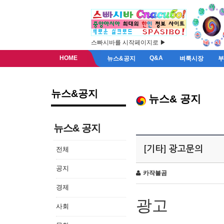
스빠시바를 시작페이지로 ▶
HOME
Q&A
뉴스&공지
벼룩시장
뉴스&공지
뉴스& 공지
뉴스& 공지
[기타] 광고문의
전체
공지
카작불곰
경제
광고
사회