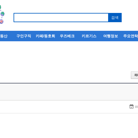
부동산
구인구직
카페/동호회
우즈베크
키르기스
여행정보
주요연
18