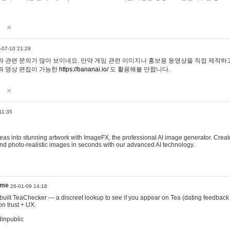
-07-10 21:29
 관련 문의가 많아 보이네요. 만약 게임 관련 이미지나 홍보용 동영상을 직접 제작하고 
과 영상 편집이 가능한
https://bananai.io/
도 활용해볼 만합니다.
11:35
eas into stunning artwork with ImageFX, the professional AI image generator. Create
, and photo-realistic images in seconds with our advanced AI technology.
ame
26-01-09 14:18
 I built TeaChecker — a discreet lookup to see if you appear on Tea (dating feedback
n trust + UX.
dinpublic