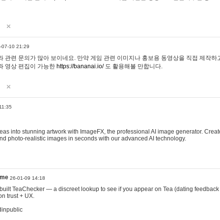
-07-10 21:29
 관련 문의가 많아 보이네요. 만약 게임 관련 이미지나 홍보용 동영상을 직접 제작하고 
과 영상 편집이 가능한
https://bananai.io/
도 활용해볼 만합니다.
11:35
eas into stunning artwork with ImageFX, the professional AI image generator. Create
, and photo-realistic images in seconds with our advanced AI technology.
ame
26-01-09 14:18
 I built TeaChecker — a discreet lookup to see if you appear on Tea (dating feedback
n trust + UX.
dinpublic