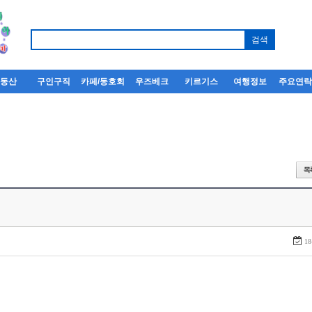
부동산
구인구직
카페/동호회
우즈베크
키르기스
여행정보
주요연
18