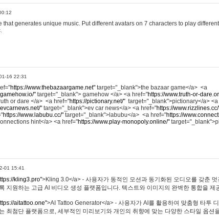
00:12
hat generates unique music. Put different avatars on 7 characters to play different
.
01-16 22:31
ref="
https://www.thebazaargame.net"
target="_blank">the bazaar game</a> <a
.gamehow.io/"
target="_blank"> gamehow </a> <a href="
https://www.truth-or-dare.o
ruth or dare </a> <a href="
https://pictionary.net/"
target="_blank">pictionary</a> <a
.evcarnews.net/"
target="_blank">ev car news</a> <a href="
https://www.rizzlines.cc/
="
https://www.labubu.cc/"
target="_blank">labubu</a> <a href="
https://www.connecti
onnections hint</a> <a href="
https://www.play-monopoly.online/"
target="_blank">
2-01 15:41
ttps://kling3.pro"
>Kling 3.0</a> - 사용자가 동적인 모션과 동기화된 오디오를 갖춘 
록 지원하는 고급 AI 비디오 생성 플랫폼입니다. 텍스트와 이미지의 완벽한 통합을 제공
ttps://aitattoo.one"
>AI Tattoo Generator</a> - 사용자가 AI를 활용하여 맞춤형 
있는 최첨단 플랫폼으로, 세부적인 미리보기와 개인의 취향에 맞는 다양한 스타일 옵션