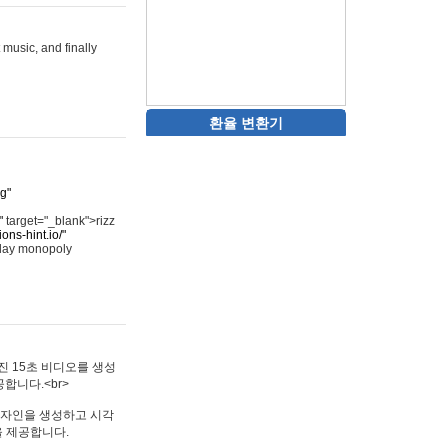
 music, and finally
환율 변환기
rg"
"
target="_blank">rizz
ons-hint.io/"
play monopoly
멋진 15초 비디오를 생성
합니다.<br>
타투 디자인을 생성하고 시각
을 제공합니다.