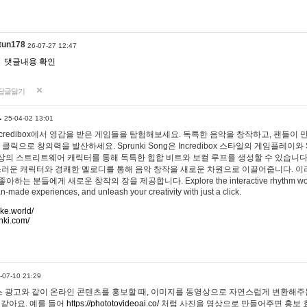
tun178
26-07-27 12:47
댓글내용 확인
답글달기
…
25-04-02 13:01
 Incredibox에서 영감을 받은 게임들을 탐험해보세요. 독특한 음악을 창작하고, 팬들이
 클릭으로 창의력을 발산하세요. Sprunki Song은 Incredibox 스타일의 게임플레이와 
상의 스트리트웨어 캐릭터를 통해 독특한 힙합 비트와 보컬 루프를 생성할 수 있습니다. 또한
사랑스러운 캐릭터와 경쾌한 멜로디를 통해 음악 창작을 새로운 차원으로 이끌어줍니다. 이
는 분들에게 새로운 창작의 장을 제공합니다. Explore the interactive rhythm world 
n-made experiences, and unleash your creativity with just a click.
ake.world/
nki.com/
-07-10 21:29
 광고와 같이 온라인 콘텐츠를 홍보할 때, 이미지를 동영상으로 자연스럽게 변환해주는
 같아요. 예를 들어
https://phototovideoai.co/
처럼 사진을 영상으로 만들어주면 홍보 효