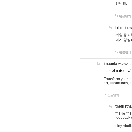
겠네요.
답글달기
lshimin
26
게임 광고와
미지 생성
답글달기
imagefx
25-09-16 
https://imgfx.dev/
Transform your id
art, illustrations
답글달기
thefirstn
**Title:**
feedback o
Hey r/buil