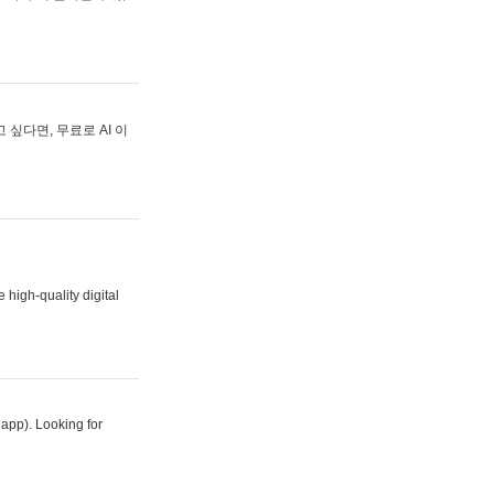
싶다면, 무료로 AI 이
 high-quality digital
 app). Looking for