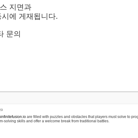
스 지면과
동시에 게재됩니다.
타 문의
23
nfinitefusion.io
are filled with puzzles and obstacles that players must solve to pr
m-solving skills and offer a welcome break from traditional battles.