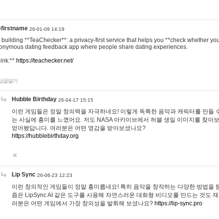
efirstname
26-01-09 14:19
m building **TeaChecker**: a privacy-first service that helps you **check whether y
onymous dating feedback app where people share dating experiences.
Link:**
https://teachecker.net/
답글달기
Hubble Birthday
26-04-17 15:15
이런 게임들은 정말 창의력을 자극하네요! 이렇게 독특한 음악과 캐릭터를 만들 
는 사실에 흥미를 느꼈어요. 저도 NASA 아카이브에서 허블 생일 이미지를 찾아
얻어봤답니다. 여러분은 어떤 영감을 받아보셨나요?
https://hubblebirthday.org
Lip Sync
26-06-23 12:23
이런 창의적인 게임들이 정말 흥미롭네요! 특히 음악을 창작하는 다양한 방법을 탐
즘은 LipSync AI 같은 도구를 사용해 자연스러운 대화형 비디오를 만드는 것도 
러분은 어떤 게임에서 가장 창의성을 발휘해 보셨나요?
https://lip-sync.pro