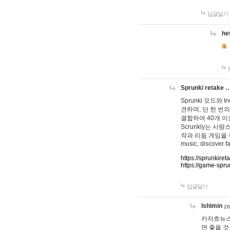
답글달기
he
Sprunki retake 
Sprunki 모드와
견하며, 단 한 번의
결합하여 40개 이
Scrunkly는 
작과 리듬 게임을 좋아하
music, discover fa
https://sprunkiret
https://game-spru
답글달기
lshimin
26
카자흐뉴스
면 좋을 것