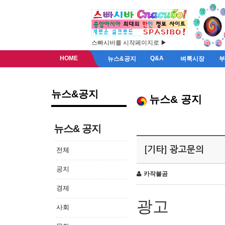
스빠시바를 시작페이지로 ▶
HOME
Q&A
뉴스&공지
벼룩시장
뉴스&공지
뉴스& 공지
뉴스& 공지
[기타] 광고문의
전체
공지
카작불곰
경제
광고
사회