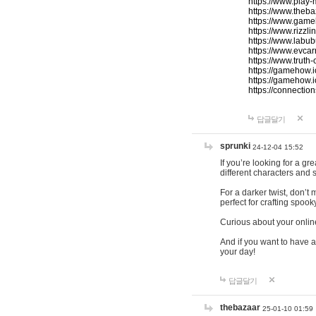
https://www.play-
https://www.theb
https://www.game
https://www.rizzli
https://www.labub
https://www.evcar
https://www.truth
https://gamehow.
https://gamehow.
https://connections
답글달기
sprunki
24-12-04 15:52
If you’re looking for a g
different characters and 
For a darker twist, don’t
perfect for crafting spoo
Curious about your onlin
And if you want to have a
your day!
답글달기
thebazaar
25-01-10 01:59