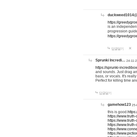
duckweed1014
https://greedygro
is an independent
progression guid
https://greedygr
답글달기
Sprunki Incredi…
24-11-
https://sprunki-incredibo
and sounds. Just drag an
bass, or vocals. It's rea
Perfect for killing time an
답글달기
gamehow123
25-
this is good.
https
https://www.truth-
https://www.truth-
https://www.truth
https://www.connec
https://www.pictio