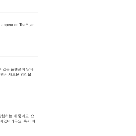
ou appear on Tea**, an
수 있는 플랫폼이 많다
보면서 새로운 영감을
험하는 게 좋아요. 요
재미있더라구요. 혹시 여