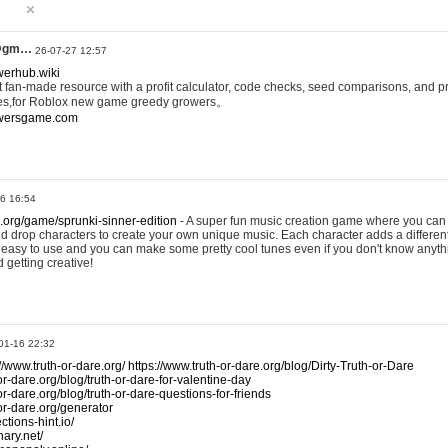
@gm…
26-07-27 12:57
werhub.wiki
 fan-made resource with a profit calculator, code checks, seed comparisons, and pr
es,for Roblox new game greedy growers。
owersgame.com
26 16:54
x.org/game/sprunki-sinner-edition
- A super fun music creation game where you can 
d drop characters to create your own unique music. Each character adds a differen
lly easy to use and you can make some pretty cool tunes even if you don't know anyt
d getting creative!
01-16 22:32
://www.truth-or-dare.org/
https://www.truth-or-dare.org/blog/Dirty-Truth-or-Dare
or-dare.org/blog/truth-or-dare-for-valentine-day
or-dare.org/blog/truth-or-dare-questions-for-friends
-or-dare.org/generator
tions-hint.io/
nary.net/