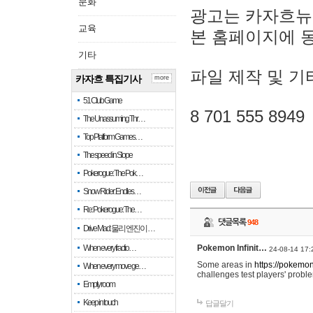
문화
광고는 카자흐뉴
교육
본 홈페이지에 
기타
파일 제작 및 기
카자흐 특집기사
more
51 Club Game
8 701 555 8949
The Unassuming Thr…
Top Platform Games…
The speed in Slope
Pokerogue: The Pok…
Snow Rider: Endles…
Re: Pokerogue: The…
댓글목록
948
Drive Mad: 물리 엔진이 …
When every fractio…
Pokemon Infinit…
24-08-14 17:
Some areas in
https://pokemoni
When every move ge…
challenges test players' proble
Empty room
Keep in touch
답글달기