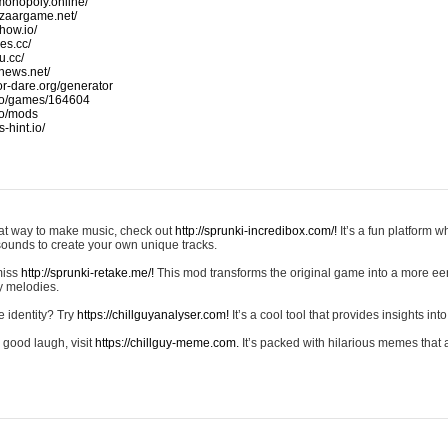
monopoly.online/
azaargame.net/
how.io/
nes.cc/
u.cc/
news.net/
-or-dare.org/generator
io/games/164604
io/mods
-hint.io/
reat way to make music, check out
http://sprunki-incredibox.com/!
It’s a fun platform 
sounds to create your own unique tracks.
 miss
http://sprunki-retake.me/!
This mod transforms the original game into a more ee
ky melodies.
e identity? Try
https://chillguyanalyser.com!
It’s a cool tool that provides insights into 
 good laugh, visit
https://chillguy-meme.com.
It’s packed with hilarious memes that 