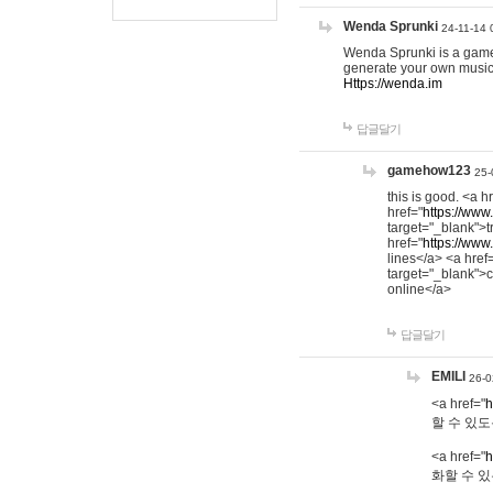
Wenda Sprunki
24-11-14 
Wenda Sprunki is a game t
generate your own music
Https://wenda.im
답글달기
gamehow123
25-
this is good. <a h
href="
https://www
target="_blank">t
href="
https://www
lines</a> <a href
target="_blank">c
online</a>
답글달기
EMILI
26-0
<a href="
h
할 수 있도
<a href="
h
화할 수 