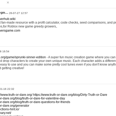
@gm…
26-07-27 12:57
werhub.wiki
 fan-made resource with a profit calculator, code checks, seed comparisons, and pr
es,for Roblox new game greedy growers。
owersgame.com
26 16:54
x.org/game/sprunki-sinner-edition
- A super fun music creation game where you can 
d drop characters to create your own unique music. Each character adds a differen
lly easy to use and you can make some pretty cool tunes even if you don't know anyt
d getting creative!
01-16 22:32
://www.truth-or-dare.org/
https://www.truth-or-dare.org/blog/Dirty-Truth-or-Dare
or-dare.org/blog/truth-or-dare-for-valentine-day
or-dare.org/blog/truth-or-dare-questions-for-friends
-or-dare.org/generator
tions-hint.io/
nary.net/