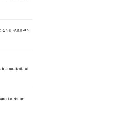
싶다면, 무료로 AI 이
 high-quality digital
 app). Looking for