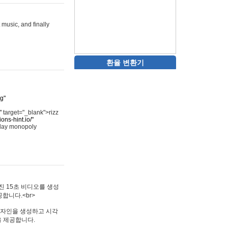
 music, and finally
환율 변환기
rg"
"
target="_blank">rizz
ons-hint.io/"
play monopoly
멋진 15초 비디오를 생성
합니다.<br>
타투 디자인을 생성하고 시각
을 제공합니다.