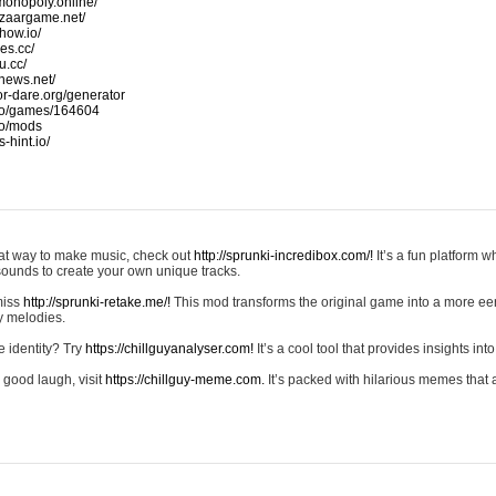
monopoly.online/
azaargame.net/
how.io/
nes.cc/
u.cc/
news.net/
-or-dare.org/generator
io/games/164604
io/mods
-hint.io/
reat way to make music, check out
http://sprunki-incredibox.com/!
It’s a fun platform 
sounds to create your own unique tracks.
 miss
http://sprunki-retake.me/!
This mod transforms the original game into a more ee
ky melodies.
e identity? Try
https://chillguyanalyser.com!
It’s a cool tool that provides insights into 
 good laugh, visit
https://chillguy-meme.com.
It’s packed with hilarious memes that 