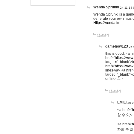
Wenda Sprunki
24-11-14 
Wenda Sprunki is a game t
generate your own music
Https://wenda.im
답글달기
gamehow123
25-
this is good. <a h
href="
https://www
target="_blank">t
href="
https://www
lines</a> <a href
target="_blank">c
online</a>
답글달기
EMILI
26-0
<a href="
h
할 수 있도
<a href="
h
화할 수 