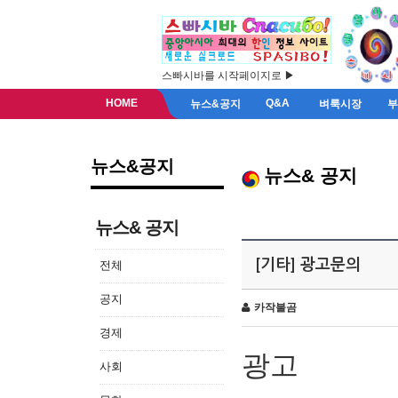
스빠시바를 시작페이지로 ▶
HOME
Q&A
뉴스&공지
벼룩시장
뉴스&공지
뉴스& 공지
뉴스& 공지
[기타] 광고문의
전체
공지
카작불곰
경제
광고
사회