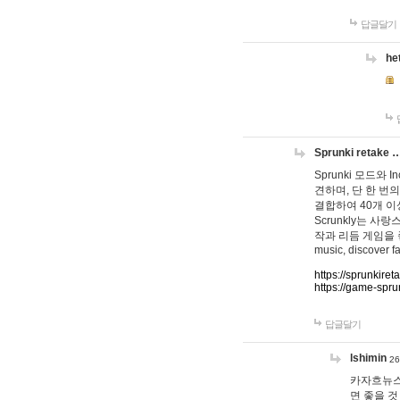
답글달기
he
Sprunki retake 
Sprunki 모드와
견하며, 단 한 번의
결합하여 40개 이
Scrunkly는 
작과 리듬 게임을 좋아하
music, discover fa
https://sprunkiret
https://game-spru
답글달기
lshimin
26
카자흐뉴스
면 좋을 것