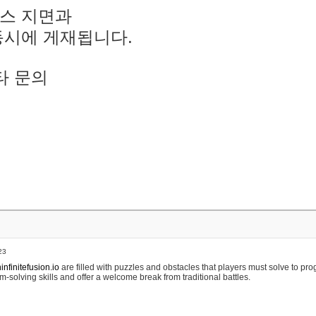
스 지면과
동시에 게재됩니다.
타 문의
23
nfinitefusion.io
are filled with puzzles and obstacles that players must solve to pr
m-solving skills and offer a welcome break from traditional battles.