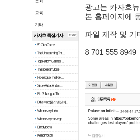
문화
광고는 카자흐뉴
교육
본 홈페이지에 
기타
파일 제작 및 기
카자흐 특집기사
more
51 Club Game
8 701 555 8949
The Unassuming Thr…
Top Platform Games…
The speed in Slope
Pokerogue: The Pok…
Snow Rider: Endles…
Re: Pokerogue: The…
댓글목록
949
Drive Mad: 물리 엔진이 …
When every fractio…
Pokemon Infinit…
24-08-14 17:
Some areas in
https://pokemoni
When every move ge…
challenges test players' proble
Empty room
Keep in touch
답글달기