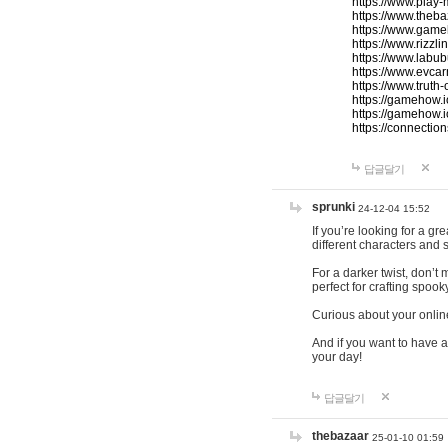
https://www.play-
https://www.theb
https://www.game
https://www.rizzli
https://www.labub
https://www.evcar
https://www.truth
https://gamehow.
https://gamehow.
https://connections
답글달기
sprunki
24-12-04 15:52
If you’re looking for a g
different characters and 
For a darker twist, don’t
perfect for crafting spoo
Curious about your onlin
And if you want to have a
your day!
답글달기
thebazaar
25-01-10 01:59