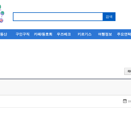
부동산
구인구직
카페/동호회
우즈베크
키르기스
여행정보
주요연
18