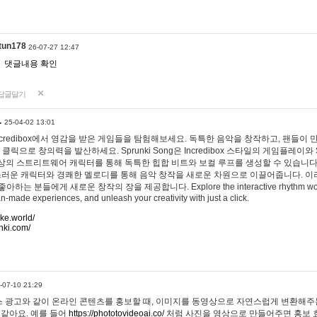
tun178
26-07-27 12:47
댓글내용 확인
답글달기
…
25-04-02 13:01
 Incredibox에서 영감을 받은 게임들을 탐험해보세요. 독특한 음악을 창작하고, 팬들이
 클릭으로 창의력을 발산하세요. Sprunki Song은 Incredibox 스타일의 게임플레이와 
상의 스트리트웨어 캐릭터를 통해 독특한 힙합 비트와 보컬 루프를 생성할 수 있습니다. 또한
사랑스러운 캐릭터와 경쾌한 멜로디를 통해 음악 창작을 새로운 차원으로 이끌어줍니다. 이
는 분들에게 새로운 창작의 장을 제공합니다. Explore the interactive rhythm world 
n-made experiences, and unleash your creativity with just a click.
ake.world/
nki.com/
-07-10 21:29
 광고와 같이 온라인 콘텐츠를 홍보할 때, 이미지를 동영상으로 자연스럽게 변환해주는
 같아요. 예를 들어
https://phototovideoai.co/
처럼 사진을 영상으로 만들어주면 홍보 효