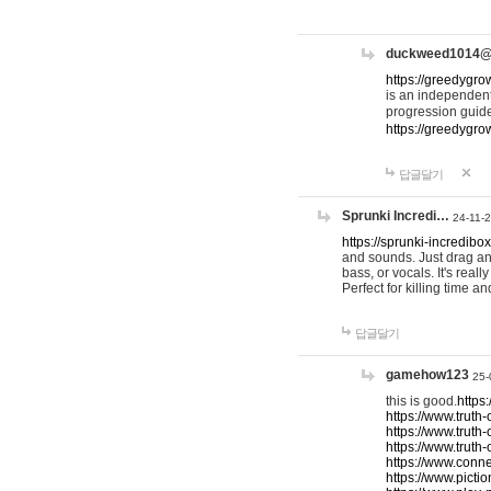
duckweed1014
https://greedygro
is an independent
progression guid
https://greedygr
답글달기
Sprunki Incredi…
24-11-
https://sprunki-incredibo
and sounds. Just drag an
bass, or vocals. It's rea
Perfect for killing time an
답글달기
gamehow123
25-
this is good.
https
https://www.truth-
https://www.truth-
https://www.truth
https://www.connec
https://www.pictio