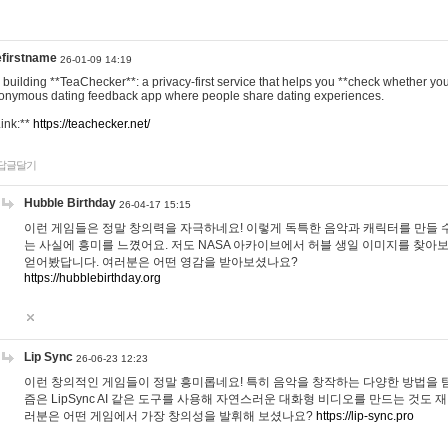
efirstname
26-01-09 14:19
m building **TeaChecker**: a privacy-first service that helps you **check whether y
onymous dating feedback app where people share dating experiences.
Link:**
https://teachecker.net/
답글달기
Hubble Birthday
26-04-17 15:15
이런 게임들은 정말 창의력을 자극하네요! 이렇게 독특한 음악과 캐릭터를 만들 
는 사실에 흥미를 느꼈어요. 저도 NASA 아카이브에서 허블 생일 이미지를 찾아
얻어봤답니다. 여러분은 어떤 영감을 받아보셨나요?
https://hubblebirthday.org
Lip Sync
26-06-23 12:23
이런 창의적인 게임들이 정말 흥미롭네요! 특히 음악을 창작하는 다양한 방법을 탐
즘은 LipSync AI 같은 도구를 사용해 자연스러운 대화형 비디오를 만드는 것도 
러분은 어떤 게임에서 가장 창의성을 발휘해 보셨나요?
https://lip-sync.pro