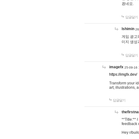
겠네요.
답글달기
lshimin
26
게임 광고와
미지 생성
답글달기
imagefx
25-09-16 
https://imgfx.dev/
Transform your id
art, illustrations
답글달기
thefirstn
**Title:**
feedback o
Hey r/buil