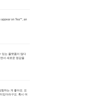
ou appear on Tea**, an
수 있는 플랫폼이 많다
보면서 새로운 영감을
험하는 게 좋아요. 요
재미있더라구요. 혹시 여