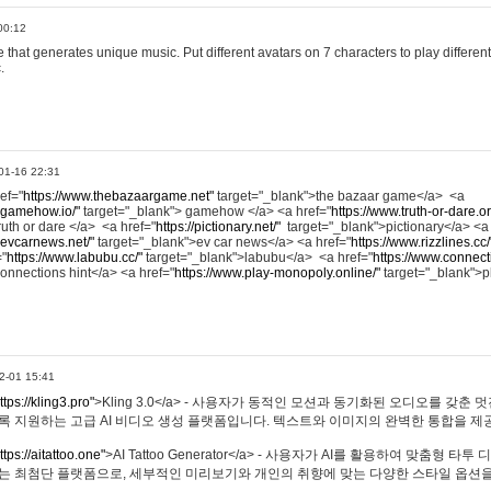
00:12
hat generates unique music. Put different avatars on 7 characters to play different
.
01-16 22:31
ref="
https://www.thebazaargame.net"
target="_blank">the bazaar game</a> <a
.gamehow.io/"
target="_blank"> gamehow </a> <a href="
https://www.truth-or-dare.o
ruth or dare </a> <a href="
https://pictionary.net/"
target="_blank">pictionary</a> <a
.evcarnews.net/"
target="_blank">ev car news</a> <a href="
https://www.rizzlines.cc/
="
https://www.labubu.cc/"
target="_blank">labubu</a> <a href="
https://www.connecti
onnections hint</a> <a href="
https://www.play-monopoly.online/"
target="_blank">
2-01 15:41
ttps://kling3.pro"
>Kling 3.0</a> - 사용자가 동적인 모션과 동기화된 오디오를 갖춘 
록 지원하는 고급 AI 비디오 생성 플랫폼입니다. 텍스트와 이미지의 완벽한 통합을 제공
ttps://aitattoo.one"
>AI Tattoo Generator</a> - 사용자가 AI를 활용하여 맞춤형 
있는 최첨단 플랫폼으로, 세부적인 미리보기와 개인의 취향에 맞는 다양한 스타일 옵션