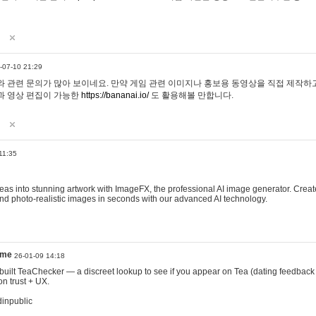
-07-10 21:29
 관련 문의가 많아 보이네요. 만약 게임 관련 이미지나 홍보용 동영상을 직접 제작하고 
과 영상 편집이 가능한
https://bananai.io/
도 활용해볼 만합니다.
11:35
eas into stunning artwork with ImageFX, the professional AI image generator. Create
, and photo-realistic images in seconds with our advanced AI technology.
ame
26-01-09 14:18
 I built TeaChecker — a discreet lookup to see if you appear on Tea (dating feedback
n trust + UX.
dinpublic