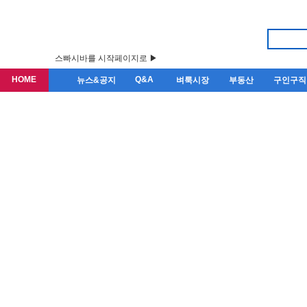
스빠시바를 시작페이지로 ▶
HOME
Q&A
뉴스&공지
벼룩시장
부동산
구인구직