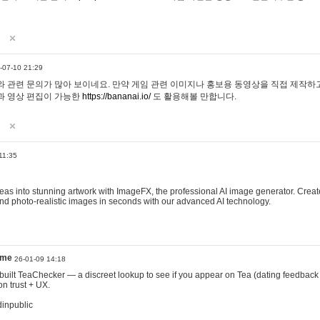
-07-10 21:29
 관련 문의가 많아 보이네요. 만약 게임 관련 이미지나 홍보용 동영상을 직접 제작하고 
과 영상 편집이 가능한
https://bananai.io/
도 활용해볼 만합니다.
11:35
eas into stunning artwork with ImageFX, the professional AI image generator. Create
, and photo-realistic images in seconds with our advanced AI technology.
ame
26-01-09 14:18
 I built TeaChecker — a discreet lookup to see if you appear on Tea (dating feedback
n trust + UX.
dinpublic