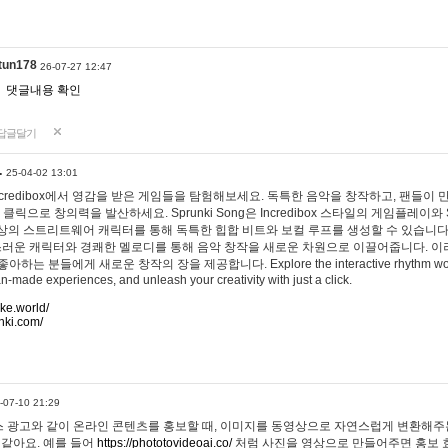
tun178
26-07-27 12:47
댓글내용 확인
답글달기
…
25-04-02 13:01
 Incredibox에서 영감을 받은 게임들을 탐험해보세요. 독특한 음악을 창작하고, 팬들이
 클릭으로 창의력을 발산하세요. Sprunki Song은 Incredibox 스타일의 게임플레이와 
상의 스트리트웨어 캐릭터를 통해 독특한 힙합 비트와 보컬 루프를 생성할 수 있습니다. 또한
사랑스러운 캐릭터와 경쾌한 멜로디를 통해 음악 창작을 새로운 차원으로 이끌어줍니다. 이
는 분들에게 새로운 창작의 장을 제공합니다. Explore the interactive rhythm world 
n-made experiences, and unleash your creativity with just a click.
ake.world/
nki.com/
-07-10 21:29
 광고와 같이 온라인 콘텐츠를 홍보할 때, 이미지를 동영상으로 자연스럽게 변환해주는
 같아요. 예를 들어
https://phototovideoai.co/
처럼 사진을 영상으로 만들어주면 홍보 효