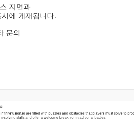
스 지면과
동시에 게재됩니다.
타 문의
23
nfinitefusion.io
are filled with puzzles and obstacles that players must solve to pr
m-solving skills and offer a welcome break from traditional battles.