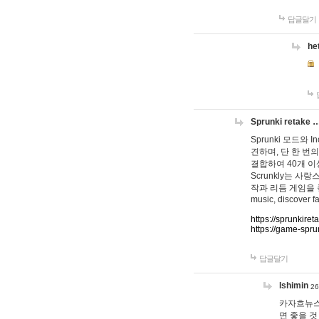
답글달기
he
Sprunki retake 
Sprunki 모드와
견하며, 단 한 번의
결합하여 40개 이
Scrunkly는 
작과 리듬 게임을 좋아하
music, discover fa
https://sprunkiret
https://game-spru
답글달기
lshimin
26
카자흐뉴스
면 좋을 것