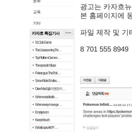
문화
광고는 카자흐뉴
교육
본 홈페이지에 
기타
파일 제작 및 기
카자흐 특집기사
more
51 Club Game
8 701 555 8949
The Unassuming Thr…
Top Platform Games…
The speed in Slope
Pokerogue: The Pok…
Snow Rider: Endles…
Drive Mad: 물리 엔진이 …
댓글목록
946
When every fractio…
When every move ge…
Pokemon Infinit…
24-08-14 17:
Some areas in
https://pokemoni
Empty room
challenges test players' proble
Keep in touch
What is sprunki? F…
답글달기