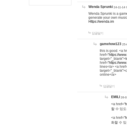
Wenda Sprunki
24-11-14 
Wenda Sprunki is a game t
generate your own music
Https://wenda.im
답글달기
gamehow123
25-
this is good. <a h
href="
https://www
target="_blank">t
href="
https://www
lines</a> <a href
target="_blank">c
online</a>
답글달기
EMILI
26-0
<a href="
h
할 수 있도
<a href="
h
화할 수 