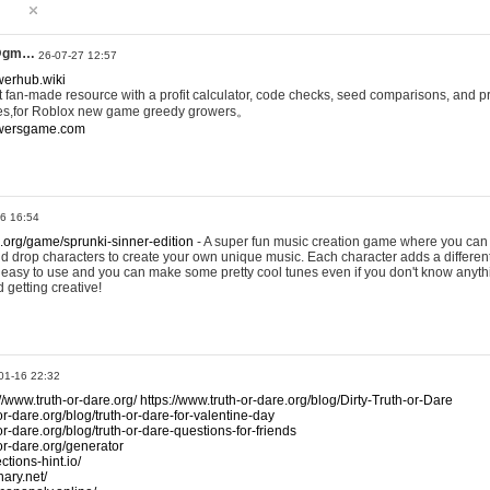
@gm…
26-07-27 12:57
werhub.wiki
 fan-made resource with a profit calculator, code checks, seed comparisons, and pr
es,for Roblox new game greedy growers。
owersgame.com
26 16:54
x.org/game/sprunki-sinner-edition
- A super fun music creation game where you can 
d drop characters to create your own unique music. Each character adds a differen
lly easy to use and you can make some pretty cool tunes even if you don't know anyt
d getting creative!
01-16 22:32
://www.truth-or-dare.org/
https://www.truth-or-dare.org/blog/Dirty-Truth-or-Dare
or-dare.org/blog/truth-or-dare-for-valentine-day
or-dare.org/blog/truth-or-dare-questions-for-friends
-or-dare.org/generator
tions-hint.io/
nary.net/