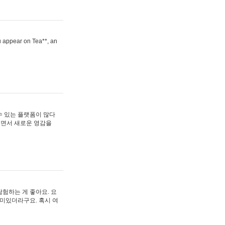
ou appear on Tea**, an
수 있는 플랫폼이 많다
보면서 새로운 영감을
험하는 게 좋아요. 요
재미있더라구요. 혹시 여