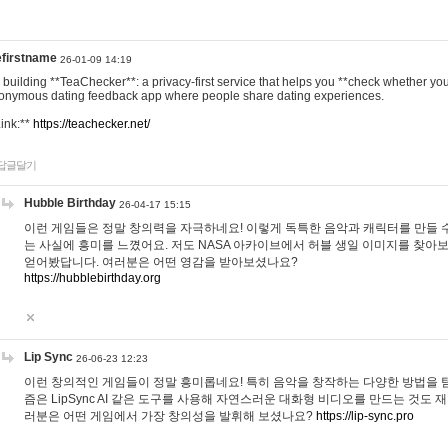
efirstname
26-01-09 14:19
m building **TeaChecker**: a privacy-first service that helps you **check whether y
onymous dating feedback app where people share dating experiences.
Link:**
https://teachecker.net/
답글달기
Hubble Birthday
26-04-17 15:15
이런 게임들은 정말 창의력을 자극하네요! 이렇게 독특한 음악과 캐릭터를 만들 
는 사실에 흥미를 느꼈어요. 저도 NASA 아카이브에서 허블 생일 이미지를 찾아
얻어봤답니다. 여러분은 어떤 영감을 받아보셨나요?
https://hubblebirthday.org
Lip Sync
26-06-23 12:23
이런 창의적인 게임들이 정말 흥미롭네요! 특히 음악을 창작하는 다양한 방법을 탐
즘은 LipSync AI 같은 도구를 사용해 자연스러운 대화형 비디오를 만드는 것도 
러분은 어떤 게임에서 가장 창의성을 발휘해 보셨나요?
https://lip-sync.pro