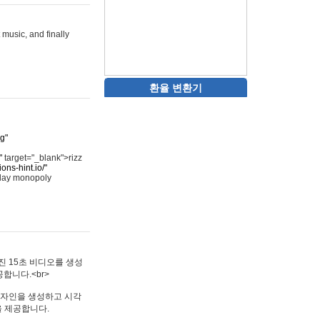
 music, and finally
환율 변환기
rg"
"
target="_blank">rizz
ons-hint.io/"
play monopoly
멋진 15초 비디오를 생성
합니다.<br>
타투 디자인을 생성하고 시각
을 제공합니다.