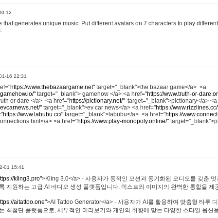
00:12
hat generates unique music. Put different avatars on 7 characters to play different
.
01-16 22:31
ref="
https://www.thebazaargame.net"
target="_blank">the bazaar game</a> <a
.gamehow.io/"
target="_blank"> gamehow </a> <a href="
https://www.truth-or-dare.o
ruth or dare </a> <a href="
https://pictionary.net/"
target="_blank">pictionary</a> <a
.evcarnews.net/"
target="_blank">ev car news</a> <a href="
https://www.rizzlines.cc/
="
https://www.labubu.cc/"
target="_blank">labubu</a> <a href="
https://www.connecti
onnections hint</a> <a href="
https://www.play-monopoly.online/"
target="_blank">
2-01 15:41
ttps://kling3.pro"
>Kling 3.0</a> - 사용자가 동적인 모션과 동기화된 오디오를 갖춘 
록 지원하는 고급 AI 비디오 생성 플랫폼입니다. 텍스트와 이미지의 완벽한 통합을 제공
ttps://aitattoo.one"
>AI Tattoo Generator</a> - 사용자가 AI를 활용하여 맞춤형 
있는 최첨단 플랫폼으로, 세부적인 미리보기와 개인의 취향에 맞는 다양한 스타일 옵션