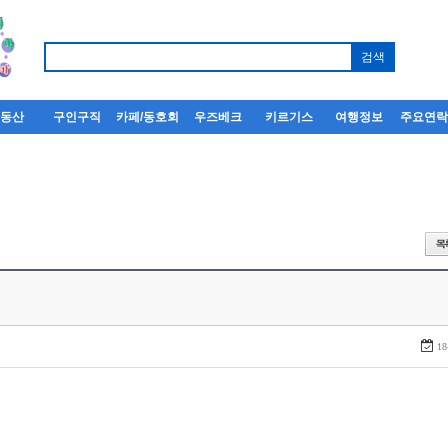
부동산
구인구직
카페/동호회
우즈베크
키르기스
여행정보
주요연
18