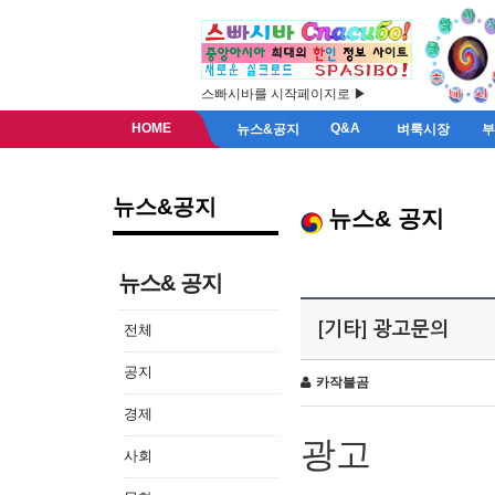
스빠시바를 시작페이지로 ▶
HOME
Q&A
뉴스&공지
벼룩시장
뉴스&공지
뉴스& 공지
뉴스& 공지
[기타] 광고문의
전체
공지
카작불곰
경제
광고
사회