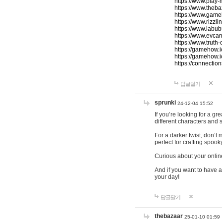
https://www.play-
https://www.theb
https://www.game
https://www.rizzli
https://www.labub
https://www.evcar
https://www.truth
https://gamehow.
https://gamehow.
https://connections
답글달기
sprunki
24-12-04 15:52
If you’re looking for a g
different characters and 
For a darker twist, don’t
perfect for crafting spoo
Curious about your onlin
And if you want to have a
your day!
답글달기
thebazaar
25-01-10 01:59