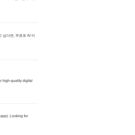
싶다면, 무료로 AI 이
 high-quality digital
 app). Looking for