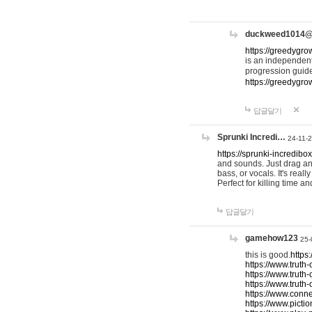
duckweed1014
https://greedygro
is an independent
progression guid
https://greedygr
답글달기
Sprunki Incredi…
24-11-
https://sprunki-incredibo
and sounds. Just drag an
bass, or vocals. It's rea
Perfect for killing time an
답글달기
gamehow123
25-
this is good.
https
https://www.truth-
https://www.truth-
https://www.truth
https://www.connec
https://www.pictio