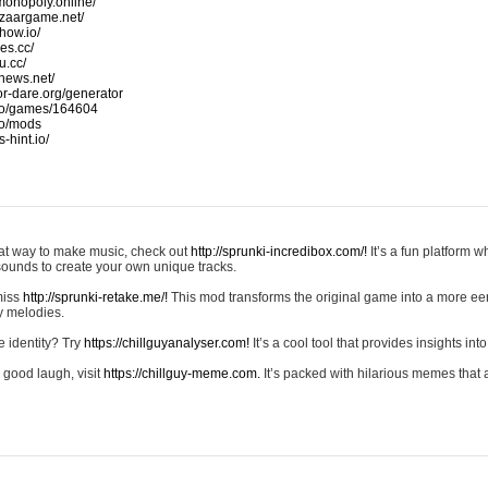
monopoly.online/
azaargame.net/
how.io/
nes.cc/
u.cc/
news.net/
-or-dare.org/generator
io/games/164604
io/mods
-hint.io/
reat way to make music, check out
http://sprunki-incredibox.com/!
It’s a fun platform 
sounds to create your own unique tracks.
 miss
http://sprunki-retake.me/!
This mod transforms the original game into a more ee
ky melodies.
e identity? Try
https://chillguyanalyser.com!
It’s a cool tool that provides insights into 
 good laugh, visit
https://chillguy-meme.com.
It’s packed with hilarious memes that 