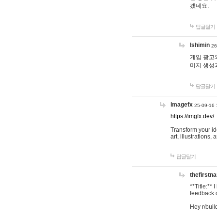
겠네요.
답글달기
lshimin
26
게임 광고와
미지 생성
답글달기
imagefx
25-09-16 
https://imgfx.dev/
Transform your id
art, illustrations
답글달기
thefirstn
**Title:**
feedback o
Hey r/buil