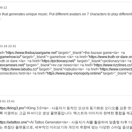
00:12
hat generates unique music. Put different avatars on 7 characters to play different
.
01-16 22:31
ref="
https://www.thebazaargame.net"
target="_blank">the bazaar game</a> <a
.gamehow.io/"
target="_blank"> gamehow </a> <a href="
https://www.truth-or-dare.o
ruth or dare </a> <a href="
https://pictionary.net/"
target="_blank">pictionary</a> <a
.evcarnews.net/"
target="_blank">ev car news</a> <a href="
https://www.rizzlines.cc/
="
https://www.labubu.cc/"
target="_blank">labubu</a> <a href="
https://www.connecti
onnections hint</a> <a href="
https://www.play-monopoly.online/"
target="_blank">
2-01 15:41
ttps://kling3.pro"
>Kling 3.0</a> - 사용자가 동적인 모션과 동기화된 오디오를 갖춘 
록 지원하는 고급 AI 비디오 생성 플랫폼입니다. 텍스트와 이미지의 완벽한 통합을 제공
ttps://aitattoo.one"
>AI Tattoo Generator</a> - 사용자가 AI를 활용하여 맞춤형 
있는 최첨단 플랫폼으로, 세부적인 미리보기와 개인의 취향에 맞는 다양한 스타일 옵션