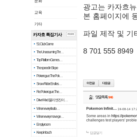
문화
광고는 카자흐뉴
교육
본 홈페이지에 
기타
파일 제작 및 기
카자흐 특집기사
more
51 Club Game
8 701 555 8949
The Unassuming Thr…
Top Platform Games…
The speed in Slope
Pokerogue: The Pok…
Snow Rider: Endles…
Re: Pokerogue: The…
댓글목록
946
Drive Mad: 물리 엔진이 …
When every fractio…
Pokemon Infinit…
24-08-14 17:
Some areas in
https://pokemoni
When every move ge…
challenges test players' proble
Empty room
Keep in touch
답글달기