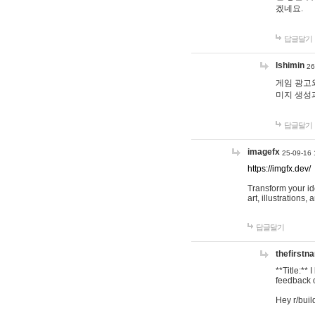
겠네요.
답글달기
lshimin
26
게임 광고와
미지 생성
답글달기
imagefx
25-09-16 
https://imgfx.dev/
Transform your id
art, illustrations
답글달기
thefirstn
**Title:**
feedback o
Hey r/buil