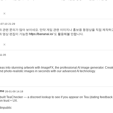
-07-10 21:29
 관련 문의가 많아 보이네요. 만약 게임 관련 이미지나 홍보용 동영상을 직접 제작하고 
과 영상 편집이 가능한
https://bananai.io/
도 활용해볼 만합니다.
11:35
eas into stunning artwork with ImageFX, the professional AI image generator. Create
, and photo-realistic images in seconds with our advanced AI technology.
ame
26-01-09 14:18
 I built TeaChecker — a discreet lookup to see if you appear on Tea (dating feedback
n trust + UX.
dinpublic