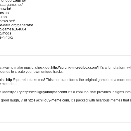
monopoly.online/
azaargame.net/
how.io/
nes.cc/
u.cc/
news.net/
-or-dare.org/generator
io/games/164604
io/mods
-hint.io/
reat way to make music, check out
http://sprunki-incredibox.com/!
It’s a fun platform 
sounds to create your own unique tracks.
 miss
http://sprunki-retake.me/!
This mod transforms the original game into a more ee
ky melodies.
e identity? Try
https://chillguyanalyser.com!
It’s a cool tool that provides insights into 
 good laugh, visit
https://chillguy-meme.com.
It’s packed with hilarious memes that 