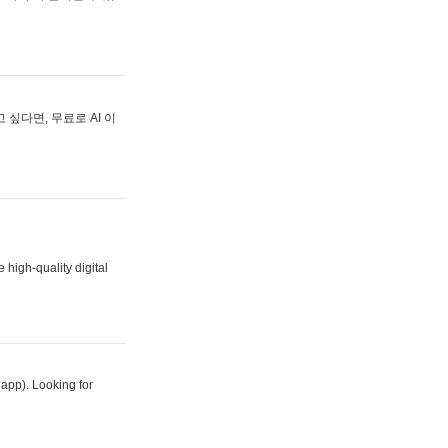
싶다면, 무료로 AI 이
 high-quality digital
 app). Looking for