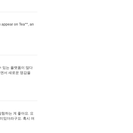
ou appear on Tea**, an
수 있는 플랫폼이 많다
보면서 새로운 영감을
험하는 게 좋아요. 요
재미있더라구요. 혹시 여