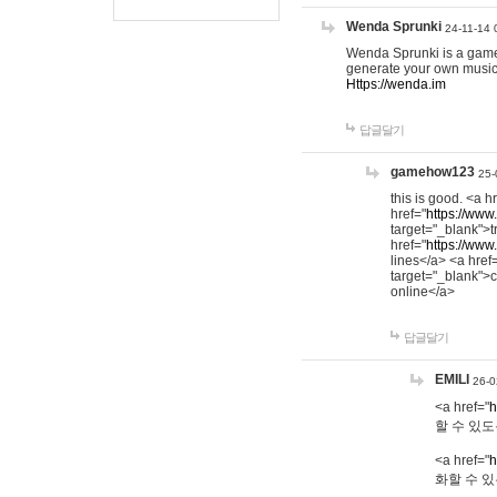
Wenda Sprunki
24-11-14 
Wenda Sprunki is a game t
generate your own music
Https://wenda.im
답글달기
gamehow123
25-
this is good. <a h
href="
https://www
target="_blank">t
href="
https://www
lines</a> <a href
target="_blank">c
online</a>
답글달기
EMILI
26-0
<a href="
h
할 수 있도
<a href="
h
화할 수 