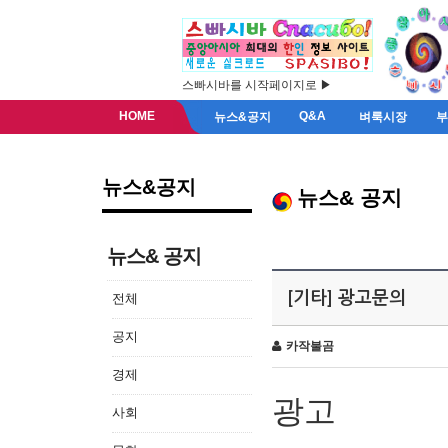
스빠시바를 시작페이지로 ▶
HOME
Q&A
뉴스&공지
벼룩시장
뉴스&공지
뉴스& 공지
뉴스& 공지
[기타] 광고문의
전체
공지
카작불곰
경제
광고
사회