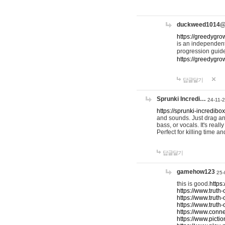
duckweed1014
https://greedygro
is an independent
progression guid
https://greedygr
답글달기
Sprunki Incredi…
24-11-
https://sprunki-incredibo
and sounds. Just drag an
bass, or vocals. It's rea
Perfect for killing time an
답글달기
gamehow123
25-
this is good.
https
https://www.truth-
https://www.truth-
https://www.truth
https://www.connec
https://www.pictio