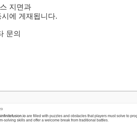
스 지면과
동시에 게재됩니다.
타 문의
23
nfinitefusion.io
are filled with puzzles and obstacles that players must solve to pr
m-solving skills and offer a welcome break from traditional battles.