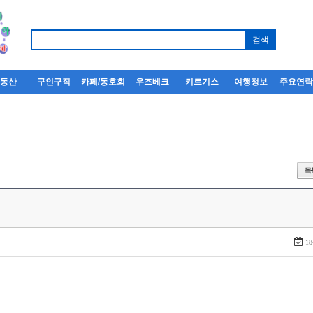
부동산
구인구직
카페/동호회
우즈베크
키르기스
여행정보
주요연
18