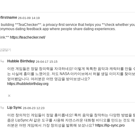
efirstname
26-01-09 14:19
m building **TeaChecker**: a privacy-first service that helps you **check whether y
onymous dating feedback app where people share dating experiences.
Link:**
https://teachecker.net/
답글달기
Hubble Birthday
26-04-17 15:15
이런 게임들은 정말 창의력을 자극하네요! 이렇게 독특한 음악과 캐릭터를 만들 
는 사실에 흥미를 느꼈어요. 저도 NASA 아카이브에서 허블 생일 이미지를 찾아
얻어봤답니다. 여러분은 어떤 영감을 받아보셨나요?
https://hubblebirthday.org
Lip Sync
26-06-23 12:23
이런 창의적인 게임들이 정말 흥미롭네요! 특히 음악을 창작하는 다양한 방법을 탐
즘은 LipSync AI 같은 도구를 사용해 자연스러운 대화형 비디오를 만드는 것도 
러분은 어떤 게임에서 가장 창의성을 발휘해 보셨나요?
https://lip-sync.pro