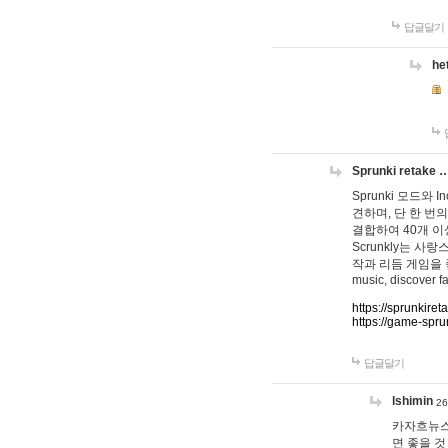
답글달기
he
Sprunki retake 
Sprunki 모드와
견하며, 단 한 번의
결합하여 40개 이
Scrunkly는 
작과 리듬 게임을 좋아하
music, discover fa
https://sprunkiret
https://game-spru
답글달기
lshimin
26
카자흐뉴스
면 좋을 것