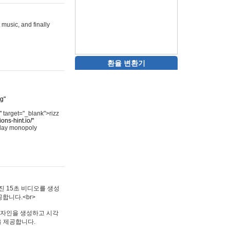
 music, and finally
환율 변환기
rg"
"
target="_blank">rizz
ons-hint.io/"
play monopoly
멋진 15초 비디오를 생성
합니다.<br>
타투 디자인을 생성하고 시각
을 제공합니다.