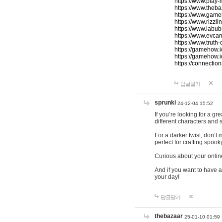
https://www.play-
https://www.theb
https://www.game
https://www.rizzli
https://www.labub
https://www.evcar
https://www.truth
https://gamehow.
https://gamehow.
https://connections
답글달기
sprunki
24-12-04 15:52
If you’re looking for a g
different characters and 
For a darker twist, don’t
perfect for crafting spoo
Curious about your onlin
And if you want to have a
your day!
답글달기
thebazaar
25-01-10 01:59