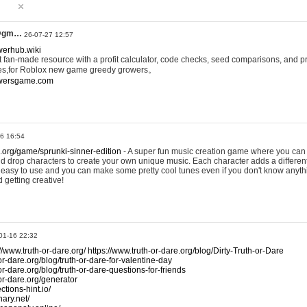
@gm…
26-07-27 12:57
werhub.wiki
 fan-made resource with a profit calculator, code checks, seed comparisons, and pr
es,for Roblox new game greedy growers。
owersgame.com
26 16:54
x.org/game/sprunki-sinner-edition
- A super fun music creation game where you can 
d drop characters to create your own unique music. Each character adds a differen
lly easy to use and you can make some pretty cool tunes even if you don't know anyt
d getting creative!
01-16 22:32
://www.truth-or-dare.org/
https://www.truth-or-dare.org/blog/Dirty-Truth-or-Dare
or-dare.org/blog/truth-or-dare-for-valentine-day
or-dare.org/blog/truth-or-dare-questions-for-friends
-or-dare.org/generator
tions-hint.io/
nary.net/