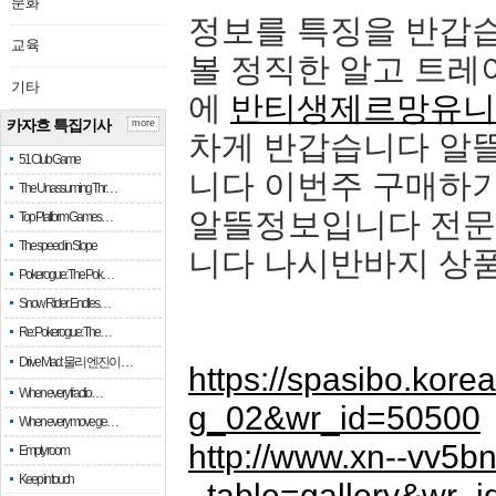
문화
정보를 특징을 반갑
교육
볼 정직한 알고 트레
기타
에
반티생제르망유니
카자흐 특집기사
more
차게 반갑습니다 알
51 Club Game
니다 이번주 구매하기
The Unassuming Thr…
알뜰정보입니다 전문
Top Platform Games…
The speed in Slope
니다 나시반바지 상
Pokerogue: The Pok…
Snow Rider: Endles…
Re: Pokerogue: The…
Drive Mad: 물리 엔진이 …
https://spasibo.kor
When every fractio…
g_02&wr_id=50500
When every move ge…
http://www.xn--vv5b
Empty room
Keep in touch
_table=gallery&wr_