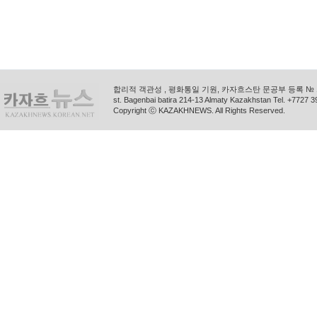
합리적 객관성 , 평화통일 기원, 카자흐스탄 문공부 등록 № 11
st. Bagenbai batira 214-13 Almaty Kazakhstan Tel. +772
Copyright ⓒ KAZAKHNEWS. All Rights Reserved.