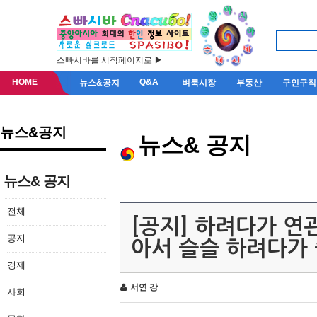
스빠시바를 시작페이지로 ▶
HOME
Q&A
뉴스&공지
벼룩시장
부동산
구인구직
뉴스&공지
뉴스& 공지
뉴스& 공지
전체
[공지] 하려다가 
공지
아서 슬슬 하려다가
경제
서연 강
사회