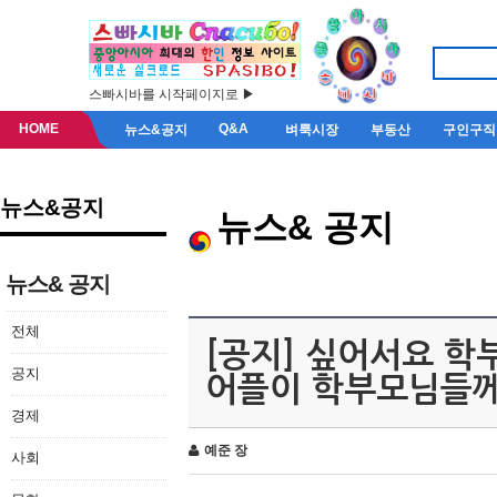
스빠시바를 시작페이지로 ▶
HOME
Q&A
뉴스&공지
벼룩시장
부동산
구인구직
뉴스&공지
뉴스& 공지
뉴스& 공지
전체
[공지] 싶어서요 
공지
어플이 학부모님들
경제
예준 장
사회