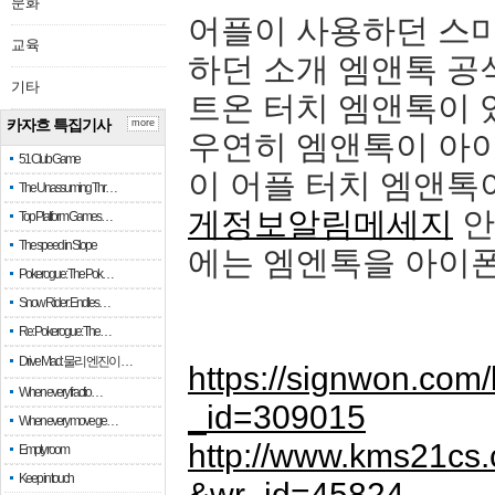
문화
어플이 사용하던 스
교육
하던 소개 엠앤톡 공
기타
트온 터치 엠앤톡이 
카자흐 특집기사
more
우연히 엠앤톡이 아이
51 Club Game
이 어플 터치 엠앤
The Unassuming Thr…
게정보알림메세지
안
Top Platform Games…
The speed in Slope
에는 엠엔톡을 아이
Pokerogue: The Pok…
Snow Rider: Endles…
Re: Pokerogue: The…
Drive Mad: 물리 엔진이 …
https://signwon.co
When every fractio…
_id=309015
When every move ge…
http://www.kms21cs
Empty room
Keep in touch
&wr_id=45824