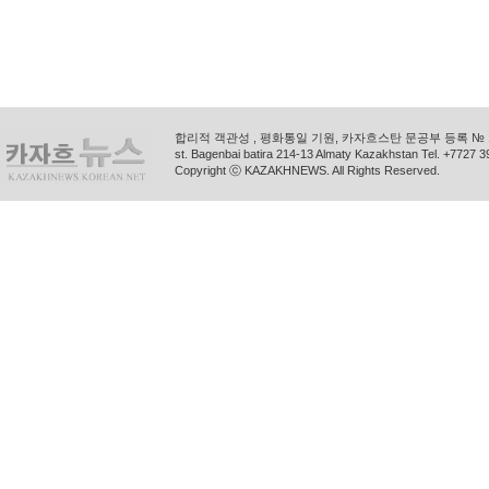
합리적 객관성 , 평화통일 기원, 카자흐스탄 문공부 등록 № 11
st. Bagenbai batira 214-13 Almaty Kazakhstan Tel. +772
Copyright ⓒ KAZAKHNEWS. All Rights Reserved.