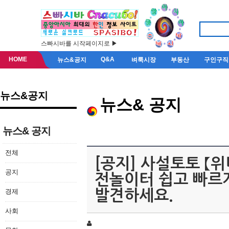
스빠시바를 시작페이지로 ▶
HOME
Q&A
뉴스&공지
벼룩시장
부동산
구인구직
뉴스&공지
뉴스& 공지
뉴스& 공지
전체
[공지] 사설토토 【위
공지
전놀이터 쉽고 빠르
경제
발견하세요.
사회