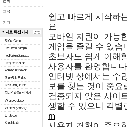
문화
교육
쉽고 빠르게 시작하는
기타
요.
카자흐 특집기사
more
모바일 지원이 가능
51 Club Game
게임을 즐길 수 있습
The Unassuming Thr…
초보자도 쉽게 이해할
Top Platform Games…
The speed in Slope
사용자를 환영합니다
Pokerogue: The Pok…
인터넷 상에서는 수많
Snow Rider: Endles…
보를 찾는 것이 중요
Re: Pokerogue: The…
Drive Mad: 물리 엔진이 …
검증되지 않은 사이트
When every fractio…
생할 수 있으니 각별
When every move ge…
m
Empty room
Keep in touch
사용자 경험이 중요한