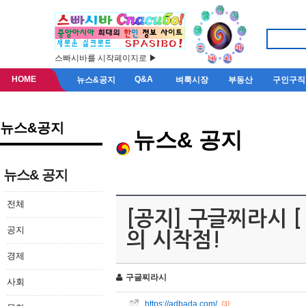
스빠시바를 시작페이지로 ▶
HOME
Q&A
뉴스&공지
벼룩시장
부동산
구인구직
뉴스&공지
뉴스& 공지
뉴스& 공지
전체
[공지] 구글찌라시 [ 
공지
의 시작점!
경제
구글찌라시
사회
https://adbada.com/
[3]