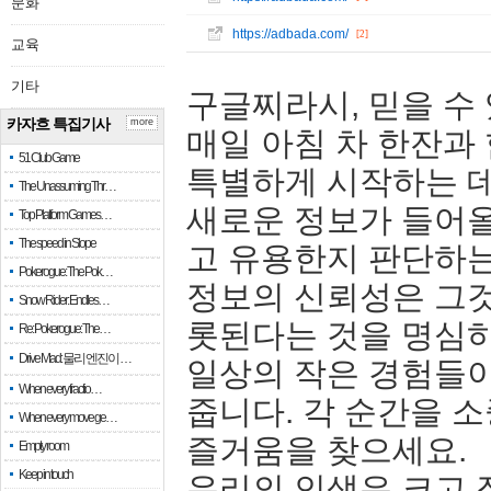
문화
https://adbada.com/
[2]
교육
기타
구글찌라시, 믿을 수
카자흐 특집기사
more
매일 아침 차 한잔과
51 Club Game
특별하게 시작하는 데
The Unassuming Thr…
새로운 정보가 들어올
Top Platform Games…
The speed in Slope
고 유용한지 판단하는
Pokerogue: The Pok…
정보의 신뢰성은 그
Snow Rider: Endles…
롯된다는 것을 명심
Re: Pokerogue: The…
Drive Mad: 물리 엔진이 …
일상의 작은 경험들이
When every fractio…
줍니다. 각 순간을 
When every move ge…
즐거움을 찾으세요.
Empty room
Keep in touch
우리의 인생은 크고 