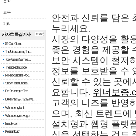
문화
교육
안전과 신뢰를 담은 
기타
누리세요.
카자흐 특집기사
more
시장의 다양성을 활
51 Club Game
좋은 경험을 제공할 
The Unassuming Thr…
보안 시스템이 철저
Top Platform Games…
The speed in Slope
정보를 보호받을 수 
Pokerogue: The Pok…
신뢰할 수 있는 곳에
Snow Rider: Endles…
요합니다.
위너보증.c
Re: Pokerogue: The…
Drive Mad: 물리 엔진이 …
고객의 니즈를 반영
When every fractio…
으며, 최신 트렌드에
When every move ge…
설치형과 웹형 플랫폼
Empty room
Keep in touch
식을 선택하는 것도 