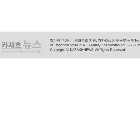
합리적 객관성 , 평화통일 기원, 카자흐스탄 문공부 등록 № 11
st. Bagenbai batira 214-13 Almaty Kazakhstan Tel. +772
Copyright ⓒ KAZAKHNEWS. All Rights Reserved.