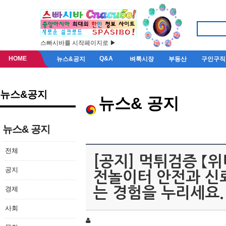
스빠시바를 시작페이지로 ▶
HOME
Q&A
뉴스&공지
벼룩시장
부동산
구인구직
뉴스&공지
뉴스& 공지
뉴스& 공지
전체
[공지] 먹튀검증 【위
공지
전놀이터 안전과 신
경제
는 경험을 누리세요.
사회