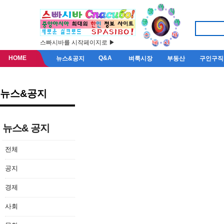
스빠시바를 시작페이지로 ▶
HOME
Q&A
뉴스&공지
벼룩시장
부동산
구인구직
뉴스&공지
뉴스& 공지
뉴스& 공지
전체
[공지] 변경하지 
공지
고 블로그 글 발행
경제
사회
예준 강