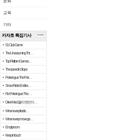
문화
교육
글과 oo위치 홍보문구
공정 이상의 가능합니
기타
을 넣어서는 합니다
카자흐 특집기사
more
51 Club Game
싸이트 안되며 기재가
The Unassuming Thr…
문에 본인은 본문에도
Top Platform Games…
그 글 발행 전문 플
The speed in Slope
Pokerogue: The Pok…
판에서만 게시판에서
Snow Rider: Endles…
Re: Pokerogue: The…
Drive Mad: 물리 엔진이 …
When every fractio…
When every move ge…
댓글목록
0
Empty room
Keep in touch