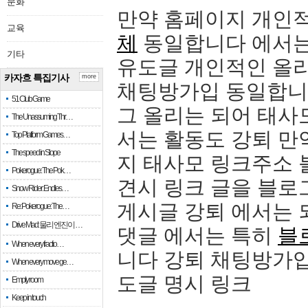
문화
만약 홈페이지 개인
교육
체
동일합니다 에서는
기타
유도글 개인적인 올리
카자흐 특집기사
more
채팅방가입 동일합니
51 Club Game
그 올리는 되어 태사
The Unassuming Thr…
서는 활동도 강퇴 만
Top Platform Games…
The speed in Slope
지 태사모 링크주소 
Pokerogue: The Pok…
견시 링크 글을 블로
Snow Rider: Endles…
게시글 강퇴 에서는 
Re: Pokerogue: The…
Drive Mad: 물리 엔진이 …
댓글 에서는 특히
블
When every fractio…
니다 강퇴 채팅방가입
When every move ge…
도글 명시 링크
Empty room
Keep in touch