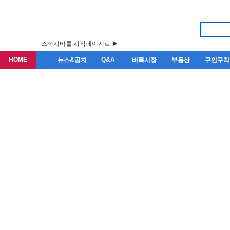
스빠시바를 시작페이지로 ▶
HOME
Q&A
뉴스&공지
벼룩시장
부동산
구인구직