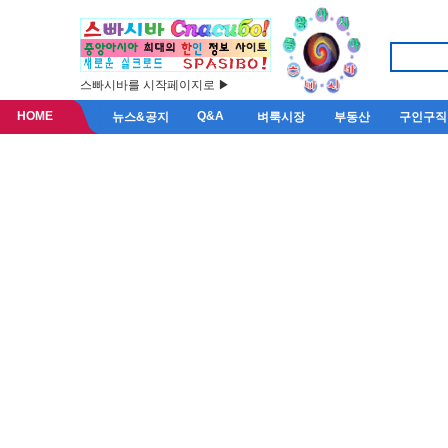
스빠시바를 시작페이지로 ▶
HOME
Q&A
뉴스&공지
벼룩시장
부동산
구인구직