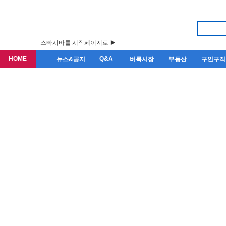
스빠시바를 시작페이지로 ▶
HOME
Q&A
뉴스&공지
벼룩시장
부동산
구인구직