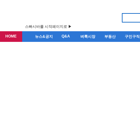
스빠시바를 시작페이지로 ▶
HOME
Q&A
뉴스&공지
벼룩시장
부동산
구인구직