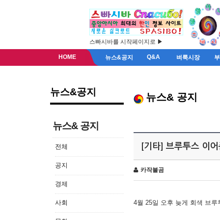
스빠시바를 시작페이지로 ▶
HOME
Q&A
뉴스&공지
벼룩시장
뉴스&공지
뉴스& 공지
뉴스& 공지
[기타] 브루투스 이
전체
공지
카작불곰
경제
사회
4월 25일 오후 늦게 회색 브