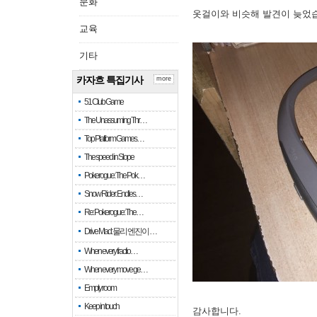
문화
옷걸이와 비슷해 발견이 늦었
교육
기타
카자흐 특집기사
more
51 Club Game
The Unassuming Thr…
Top Platform Games…
The speed in Slope
Pokerogue: The Pok…
Snow Rider: Endles…
Re: Pokerogue: The…
Drive Mad: 물리 엔진이 …
When every fractio…
When every move ge…
Empty room
Keep in touch
감사합니다.