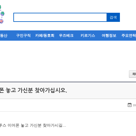
부동산
구인구직
카페/동호회
우즈베크
키르기스
여행정보
주요연
어폰 놓고 가신분 찾아가십시오.
18
루투스 이어폰 놓고 가신분 찾아가시길...