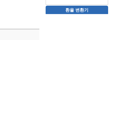
환율 변환기
ot-myneighbor.com
ete beginner, there's