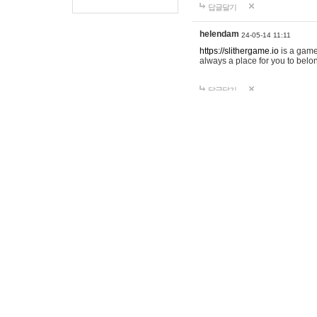
답글달기
helendam
24-05-14 11:11
https://slithergame.io
is a game
always a place for you to belon
답글달기
strands
24-06-06 11:19
https://strands-nyt.io
- Players f
답글달기
Geometry Dash
24-07-13 12:27
Staying updated with new gam
https://geometrygame.org/
답글달기
Jennsuer
24-08-23 13:30
You've done an amazing job of 