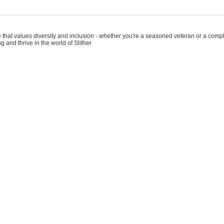
 that values diversity and inclusion - whether you're a seasoned veteran or a compl
g and thrive in the world of Slither
ind themselves in a beautifully rendered world filled with intricate details and hidde
es and technologies can keep players adaptable to technological advancements.
covering all the important aspects.
https://slitheronline.io