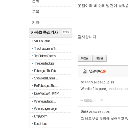
문화
옷걸이와 비슷해 발견이 늦었
교육
기타
카자흐 특집기사
more
감사합니다.
51 Club Game
The Unassuming Thr…
Top Platform Games…
The speed in Slope
Pokerogue: The Pok…
댓글목록
139
Snow Rider: Endles…
bekean
24-04-15 12:25
Re: Pokerogue: The…
Wordle 2 is pure, unadulterated
Drive Mad: 물리 엔진이 …
답글달기
When every fractio…
When every move ge…
Sara
24-04-16 12:26
Empty room
그 헤드셋을 옷장에 넣어두고 많
Keep in touch