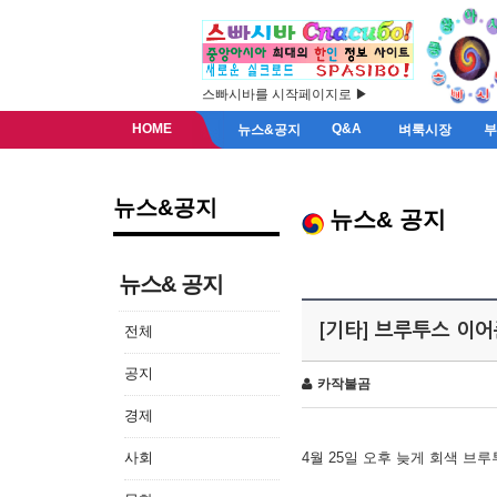
스빠시바를 시작페이지로 ▶
HOME
Q&A
뉴스&공지
벼룩시장
뉴스&공지
뉴스& 공지
뉴스& 공지
[기타] 브루투스 이
전체
공지
카작불곰
경제
사회
4월 25일 오후 늦게 회색 브