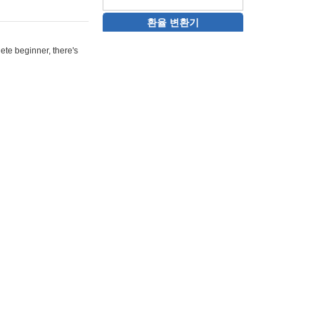
환율 변환기
ete beginner, there's
n secrets.