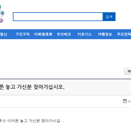
부동산
구인구직
카페/동호회
우즈베크
키르기스
여행정보
주요연
어폰 놓고 가신분 찾아가십시오.
18
루투스 이어폰 놓고 가신분 찾아가시길...