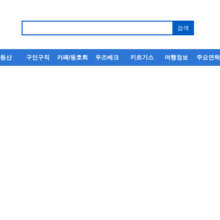
부동산
구인구직
카페/동호회
우즈베크
키르기스
여행정보
주요연