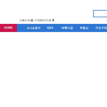
스빠시바를 시작페이지로 ▶
HOME
Q&A
뉴스&공지
벼룩시장
부동산
구인구직