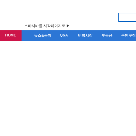
스빠시바를 시작페이지로 ▶
HOME
Q&A
뉴스&공지
벼룩시장
부동산
구인구직