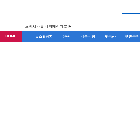
스빠시바를 시작페이지로 ▶
HOME
Q&A
뉴스&공지
벼룩시장
부동산
구인구직