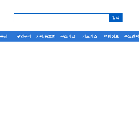
부동산
구인구직
카페/동호회
우즈베크
키르기스
여행정보
주요연