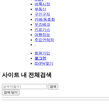
벼룩시장
부동산
구인구직
카페/동호회
우즈베크
키르기스
여행정보
주요연락처
.
회원가입
로그인
ID/PW찾기
사이트 내 전체검색
검색
닫기