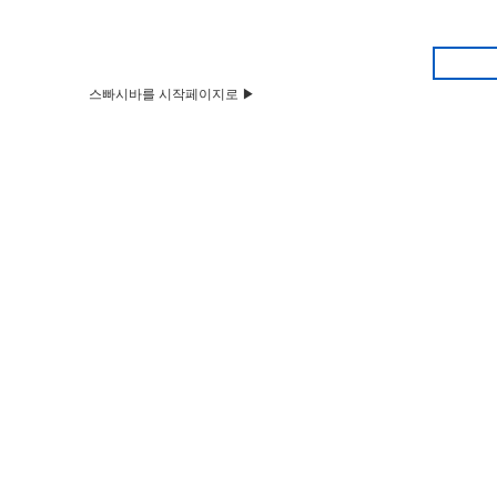
스빠시바를 시작페이지로 ▶
HOME
Q&A
뉴스&공지
벼룩시장
부동산
구인구직