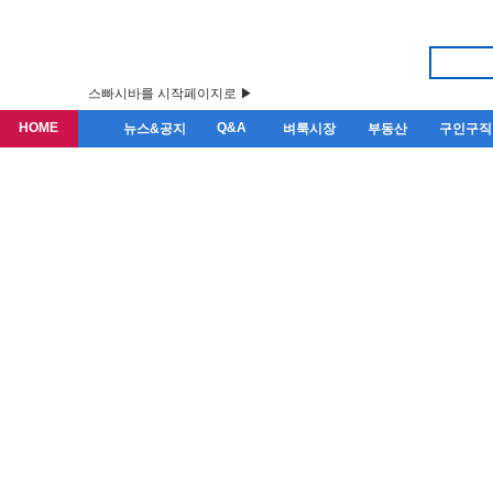
스빠시바를 시작페이지로 ▶
HOME
Q&A
뉴스&공지
벼룩시장
부동산
구인구직