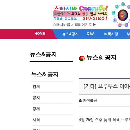
스빠시바를 시작페이지로 ▶
HOME
Q&A
뉴스&공지
벼룩시장
뉴스&공지
뉴스& 공지
뉴스& 공지
[기타] 브루투스 이
전체
공지
카작불곰
경제
사회
4월 25일 오후 늦게 회색 브