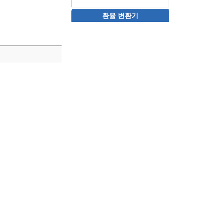
환율 변환기
ot-myneighbor.com
ete beginner, there's