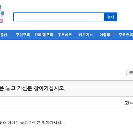
부동산
구인구직
카페/동호회
우즈베크
키르기스
여행정보
주요연
어폰 놓고 가신분 찾아가십시오.
18
루투스 이어폰 놓고 가신분 찾아가시길...