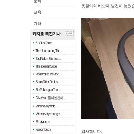
문화
옷걸이와 비슷해 발견이 늦었
교육
기타
카자흐 특집기사
more
51 Club Game
The Unassuming Thr…
Top Platform Games…
The speed in Slope
Pokerogue: The Pok…
Snow Rider: Endles…
Re: Pokerogue: The…
Drive Mad: 물리 엔진이 …
When every fractio…
When every move ge…
Empty room
Keep in touch
감사합니다.