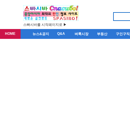
스빠시바를 시작페이지로 ▶
HOME
Q&A
뉴스&공지
벼룩시장
부동산
구인구직