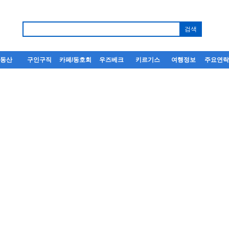
부동산
구인구직
카페/동호회
우즈베크
키르기스
여행정보
주요연