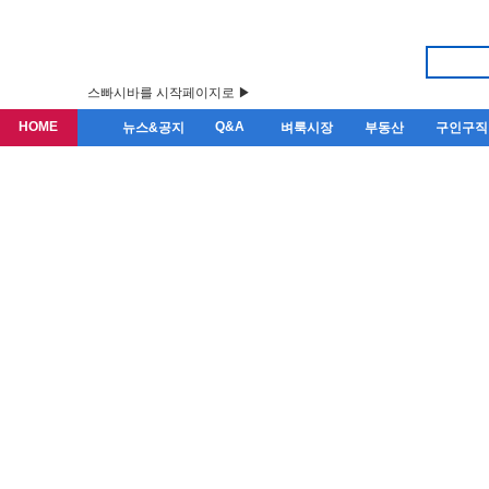
스빠시바를 시작페이지로 ▶
HOME
Q&A
뉴스&공지
벼룩시장
부동산
구인구직